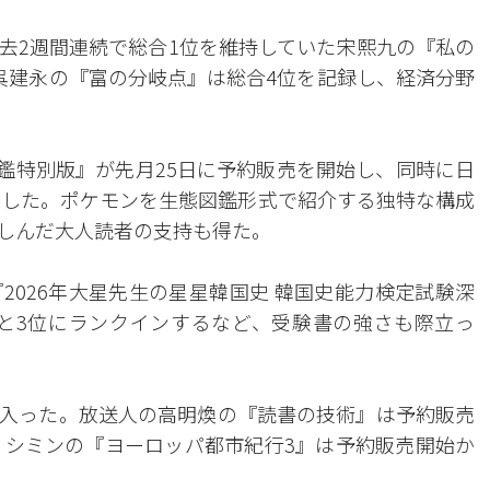
去2週間連続で総合1位を維持していた宋熙九の『私の
呉建永の『富の分岐点』は総合4位を記録し、経済分野
図鑑特別版』が先月25日に予約販売を開始し、同時に日
得した。ポケモンを生態図鑑形式で紹介する独特な構成
親しんだ大人読者の支持も得た。
2026年大星先生の星星韓国史 韓国史能力検定試験深
位と3位にランクインするなど、受験書の強さも際立っ
入った。放送人の高明煥の『読書の技術』は予約販売
・シミンの『ヨーロッパ都市紀行3』は予約販売開始か