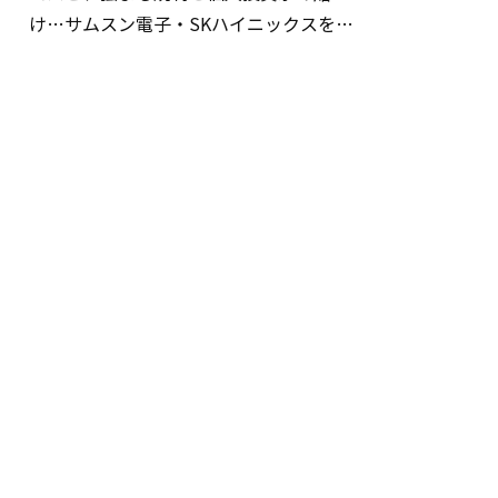
け…サムスン電子・SKハイニックスを巡
る明暗