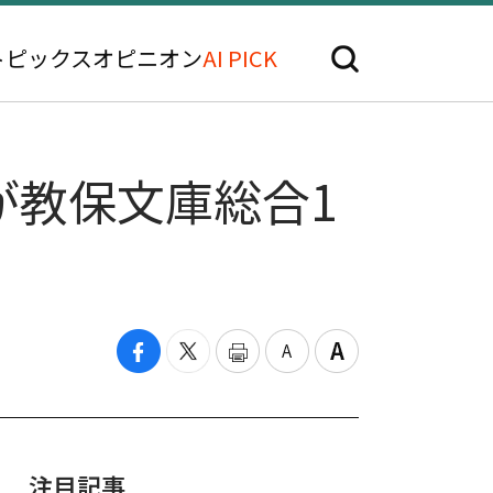
トピックス
オピニオン
AI PICK
が教保文庫総合1
注目記事