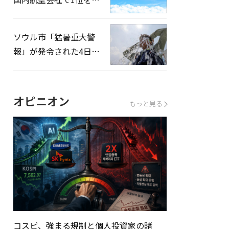
録…「上半期搭乗率
93%」
ソウル市「猛暑重大警
報」が発令された4日、
熱中症患者39人追加発
生
オピニオン
もっと見る
コスピ、強まる規制と個人投資家の賭