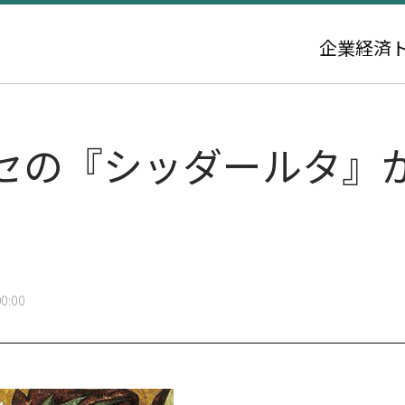
企業
経済
セの『シッダールタ』
0:00