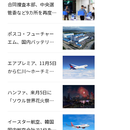
合同捜査本部、中央選
管委など9カ所を再度家
宅捜索…「投票率操
作」の資料を確保
ポスコ・フューチャー
エム、国内バッテリー
企業とLFP正極材19万ト
ンの供給契約を締結
エアプレミア、11月5日
から仁川〜ホーチミン
路線運航へ…3年2ヶ月
ぶりの再開
ハンファ、来月5日に
「ソウル世界花火祭り
2026」開催…韓・米・
英の3カ国が参加
イースター航空、韓国
国内航空会社で1位を記