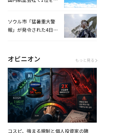
録…「上半期搭乗率
93%」
ソウル市「猛暑重大警
報」が発令された4日、
熱中症患者39人追加発
生
オピニオン
もっと見る
コスピ、強まる規制と個人投資家の賭