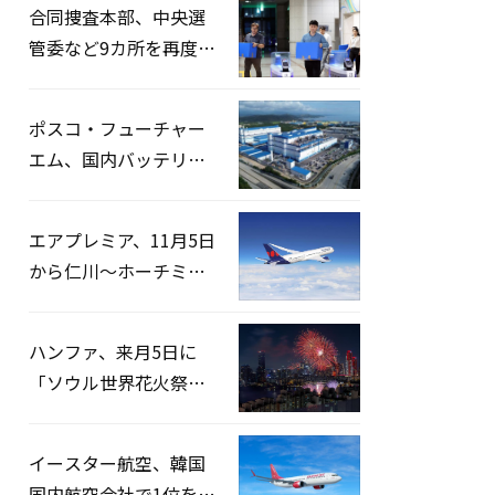
合同捜査本部、中央選
管委など9カ所を再度家
宅捜索…「投票率操
作」の資料を確保
ポスコ・フューチャー
エム、国内バッテリー
企業とLFP正極材19万ト
ンの供給契約を締結
エアプレミア、11月5日
から仁川〜ホーチミン
路線運航へ…3年2ヶ月
ぶりの再開
ハンファ、来月5日に
「ソウル世界花火祭り
2026」開催…韓・米・
英の3カ国が参加
イースター航空、韓国
国内航空会社で1位を記