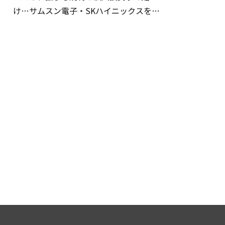
け…サムスン電子・SKハイニックスを巡
る明暗