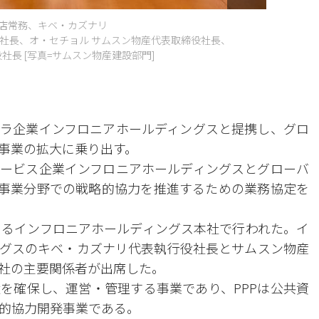
支店常務、キベ・カズナリ
社長、オ・セチョル サムスン物産代表取締役社長、
社長 [写真=サムスン物産建設部門]
ラ企業インフロニアホールディングスと提携し、グロ
事業の拡大に乗り出す。
ービス企業インフロニアホールディングスとグローバ
P事業分野での戦略的協力を推進するための業務協定を
あるインフロニアホールディングス本社で行われた。イ
グスのキベ・カズナリ代表執行役社長とサムスン物産
社の主要関係者が出席した。
を確保し、運営・管理する事業であり、PPPは公共資
的協力開発事業である。