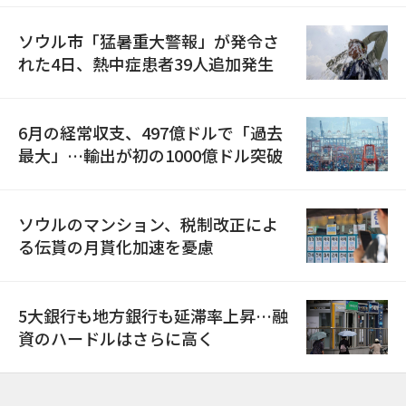
ソウル市「猛暑重大警報」が発令さ
れた4日、熱中症患者39人追加発生
6月の経常収支、497億ドルで「過去
最大」…輸出が初の1000億ドル突破
ソウルのマンション、税制改正によ
る伝貰の月貰化加速を憂慮
5大銀行も地方銀行も延滞率上昇…融
資のハードルはさらに高く