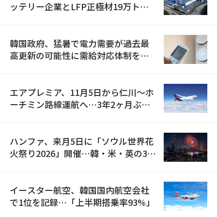
ッテリー企業とLFP正極材19万トン
の供給契約を締結
韓国政府、猛暑で電力需要が過去最
高更新の可能性に需給対応体制を点
検
エアプレミア、11月5日から仁川〜ホ
ーチミン路線運航へ…3年2ヶ月ぶり
の再開
ハンファ、来月5日に「ソウル世界花
火祭り2026」開催…韓・米・英の3カ
国が参加
イースター航空、韓国国内航空会社
で1位を記録…「上半期搭乗率93%」