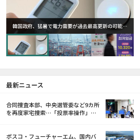
韓国政府、猛暑で電力需要が過去最高更新の可能性
に需給対応体制を点検
最新ニュース
合同捜査本部、中央選管委など9カ所
を再度家宅捜索…「投票率操作」の
資料を確保
ポスコ・フューチャーエム、国内バ