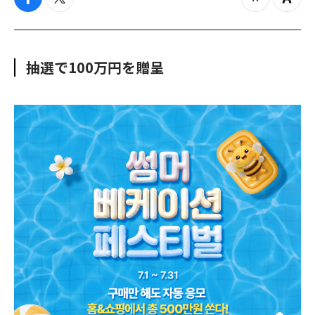
f
t
z
Z
a
w
o
o
c
i
o
o
e
t
m
m
b
t
o
i
抽選で100万円を贈呈
o
e
u
n
o
r
t
k