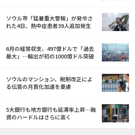
ソウル市「猛暑重大警報」が発令さ
れた4日、熱中症患者39人追加発生
6月の経常収支、497億ドルで「過去
最大」…輸出が初の1000億ドル突破
ソウルのマンション、税制改正によ
る伝貰の月貰化加速を憂慮
5大銀行も地方銀行も延滞率上昇…融
資のハードルはさらに高く