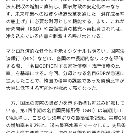
法人税収の増加に直結し、国家財政の安定化のみなら
ず、未来産業への投資や構造改革を通じた「潜在成長率
の底上げ」に必要な財源として機能する。また、これが
研究開発（R&D）や設備投資の拡充へ再投資されれば、
冷え込んでいる内需を刺激する呼び水となる。
マクロ経済的な健全性を示すシグナルも明るい。国際決
済銀行（BIS）などは、各国の中長期的なリスクを評価
する際、「名目GDPに対する家計債務・政府債務の比
率」を基準にする。今回、分母となる名目GDPが急速に
拡大したことで、韓国の積年の課題であった債務比率が
大幅に低下する可能性が極めて高くなった。
一方、国民の実際の購買力を示す指標も軒並み好転して
いる。第1四半期の名目国民総所得（GNI）は前期比11.
0%急増し、こちらも50年ぶりの最高値を記録。実質GNI
の増加率も9.2%と、過去最高水準をマークした。交易条
件の大幅な改善に加え、海外から得た純要素所得が拡大