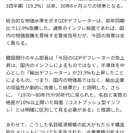
3四半期（19.2%）以来、30年6ヶ月ぶりの快挙となる。
総合的な物価水準を示すGDPデフレーターは、前年同期
比で12.9%急騰した。通常のインフレ局面であれば、国
内の物価高騰を意味する警戒信号だが、今回の背景は全
く異なる。
韓国銀行のキム部長は「今回のGDPデフレーターの急上
昇は、国内のインフレによるものではなく、半導体を中
心とした『輸出デフレーター』が23.5%も上昇したこと
によるもの。つまり、国内の物価高ではなく、輸出企業
の収益性が劇的に改善した結果だ」と説明した。さら
に、「1970〜80年代や90年代に見られた、名目と実質の
格差が10%以上開いた局面（コストプッシュ型インフ
レ）とは明確に区別して見る必要がある」と強調した。
あわせて、こうした名目経済規模の拡大がもたらす構造
的なメリットについても言及された。企業業績の拡大は