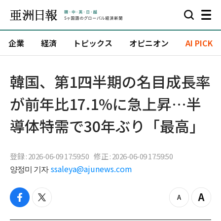
企業
経済
トピックス
オピニオン
AI PICK
韓国、第1四半期の名目成長率
が前年比17.1%に急上昇…半
導体特需で30年ぶり「最高」
登録 : 2026-06-09 17:59:50
修正 : 2026-06-09 17:59:50
양정미 기자
ssaleya@ajunews.com
f
t
z
Z
a
w
o
o
c
i
o
o