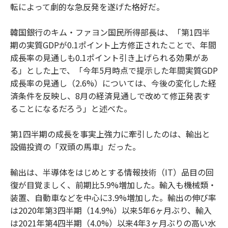
転によって劇的な急反発を遂げた格好だ。
韓国銀行のキム・ファヨン国民所得部長は、「第1四半
期の実質GDPが0.1ポイント上方修正されたことで、年間
成長率の見通しも0.1ポイント引き上げられる効果があ
る」とした上で、「今年5月時点で提示した年間実質GDP
成長率の見通し（2.6%）については、今後の変化した経
済条件を反映し、8月の経済見通しで改めて修正発表す
ることになるだろう」と述べた。
第1四半期の成長を事実上強力に牽引したのは、輸出と
設備投資の「双頭の馬車」だった。
輸出は、半導体をはじめとする情報技術（IT）品目の回
復が目覚ましく、前期比5.9%増加した。輸入も機械類・
装置、自動車などを中心に3.9%増加した。輸出の伸び率
は2020年第3四半期（14.9%）以来5年6ヶ月ぶり、輸入
は2021年第4四半期（4.0%）以来4年3ヶ月ぶりの高い水