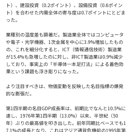
ト）、建設投資（0.2ポイント）、設備投資（0.6ポイン
ト）を合わせた内需全体の寄与度は0.7ポイントにとどま
った。
業種別の温度差も顕著だ。製造業全体ではコンピュータ
や電子・光学機器、1次金属を中心に3.9%増加したもの
の、これを細分化すると、ICT（情報通信技術）製造業
が15.4%も急増したのに対し、非ICT製造業は0.9%減少
しており、事実上の「半導体一本足打法」による着色効
果という課題も浮き彫りになった。
より注目すべきは、物価変動を反映した名目指標の爆発
的な膨張だ。
第1四半期の名目GDP成長率は、前期比でなんと10.5%に
達し、1976年第1四半期（13.0%）以来、半世紀（50
年）ぶりの最高値を叩き出した。前年同期比ベースでも1
7.1%の成長となり、これはアジア通貨危機前の1995年第