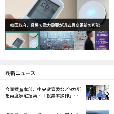
韓国政府、猛暑で電力需要が過去最高更新の可能性
に需給対応体制を点検
最新ニュース
合同捜査本部、中央選管委など9カ所
を再度家宅捜索…「投票率操作」の
資料を確保