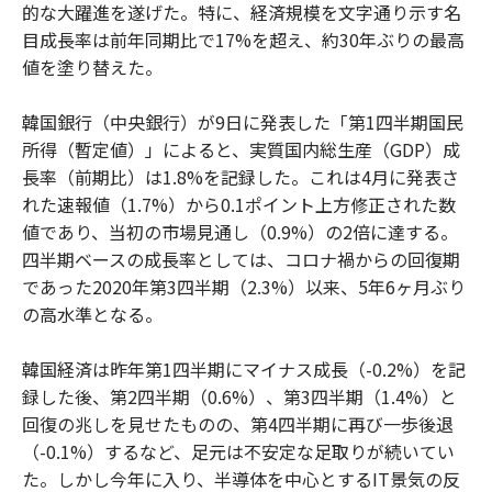
的な大躍進を遂げた。特に、経済規模を文字通り示す名
目成長率は前年同期比で17%を超え、約30年ぶりの最高
値を塗り替えた。
韓国銀行（中央銀行）が9日に発表した「第1四半期国民
所得（暫定値）」によると、実質国内総生産（GDP）成
長率（前期比）は1.8%を記録した。これは4月に発表さ
れた速報値（1.7%）から0.1ポイント上方修正された数
値であり、当初の市場見通し（0.9%）の2倍に達する。
四半期ベースの成長率としては、コロナ禍からの回復期
であった2020年第3四半期（2.3%）以来、5年6ヶ月ぶり
の高水準となる。
韓国経済は昨年第1四半期にマイナス成長（-0.2%）を記
録した後、第2四半期（0.6%）、第3四半期（1.4%）と
回復の兆しを見せたものの、第4四半期に再び一歩後退
（-0.1%）するなど、足元は不安定な足取りが続いてい
た。しかし今年に入り、半導体を中心とするIT景気の反