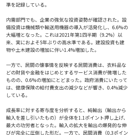
準を記録している。
内需部門でも、企業の強気な投資姿勢が確認された。設
備投資は機械類や輸送用機器の導入が活発化し、6.6%の
大幅増となった。これは2021年第1四半期（9.2%）以
来、実におよそ5年ぶりの高水準である。建設投資も建
物や土木建設の増加に伴い1.4%増加した。
一方で、民間の懐事情を反映する民間消費は、衣料品な
どの財貨や金融をはじめとするサービス消費が微増した
ものの、0.6%の増加にとどまった。政府消費にいたって
は、健康保険の給付費支出の減少などが響き、0.4%減少
している。
成長率に対する寄与度を分析すると、純輸出（輸出から
輸入を差し引いたもの）が全体を1.1ポイント押し上げ、
最大の功労者となった。輸入の拡大を輸出の爆発的な伸
びが完全に圧倒した形だ。一方で、民間消費（0.3ポイン