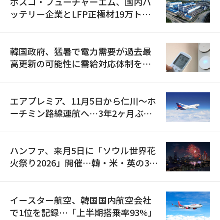
ポスコ・フューチャーエム、国内バ
ッテリー企業とLFP正極材19万トン
の供給契約を締結
韓国政府、猛暑で電力需要が過去最
高更新の可能性に需給対応体制を点
検
エアプレミア、11月5日から仁川〜ホ
ーチミン路線運航へ…3年2ヶ月ぶり
の再開
ハンファ、来月5日に「ソウル世界花
火祭り2026」開催…韓・米・英の3カ
国が参加
イースター航空、韓国国内航空会社
で1位を記録…「上半期搭乗率93%」