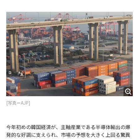
e
t
m
m
b
t
o
i
o
e
u
n
o
r
t
k
[写真＝AJP]
今年初めの韓国経済が、主軸産業である半導体輸出の爆
発的な好調に支えられ、市場の予想を大きく上回る驚異