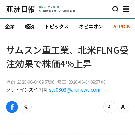
企業
経済
トピックス
オピニオン
AI PICK
サムスン重工業、北米FLNG受
注効果で株価4%上昇
登録 : 2026-06-04 09:57:00
修正 : 2026-06-04 09:57:00
ソウ・インズイ 기자
sys0303@ajunews.com
f
t
z
Z
a
w
o
o
c
i
o
o
e
t
m
m
b
t
o
i