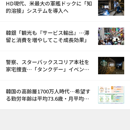
HD現代、米最大の軍艦ドックに「知
的溶接」システムを導入へ
韓銀「観光も『サービス輸出』…滞
留と消費を増やしてこそ成長効果」
警察、スターバックスコリア本社を
家宅捜査…「タンクデー」イベント
巡り侮辱容疑
韓国の高齢層1700万人時代…希望す
る勤労年齢は平均73.6歳・月平均賃
金は300万ウォン以上