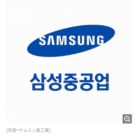
o
e
u
n
o
r
t
k
[写真=サムスン重工業]