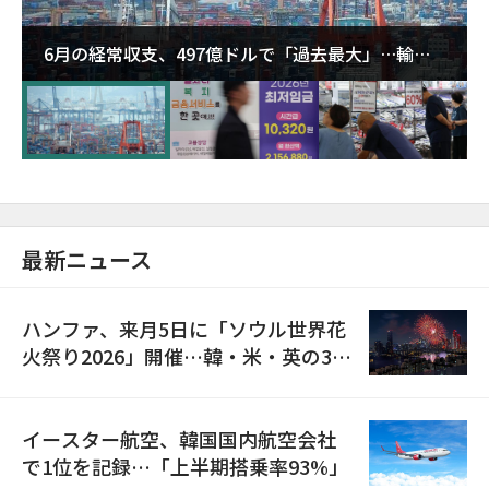
6月の経常収支、497億ドルで「過去最大」…輸出
が初の1000億ドル突破
最新ニュース
ハンファ、来月5日に「ソウル世界花
火祭り2026」開催…韓・米・英の3カ
国が参加
イースター航空、韓国国内航空会社
で1位を記録…「上半期搭乗率93%」