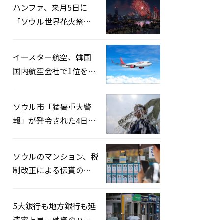
ハンファ、来月5日に
「ソウル世界花火祭り
2026」開催…韓・米・
英の3カ国が参加
イースター航空、韓国
国内航空会社で1位を記
録…「上半期搭乗率
93%」
ソウル市「猛暑重大警
報」が発令された4日、
熱中症患者39人追加発
生
ソウルのマンション、税
制改正による伝貰の月
貰化加速を憂慮
5大銀行も地方銀行も延
滞率上昇…融資のハー