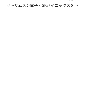
け…サムスン電子・SKハイニックスを巡
る明暗