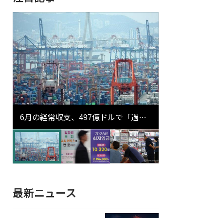
6月の経常収支、497億ドルで「過去
最大」…輸出が初の1000億ドル突破
最新ニュース