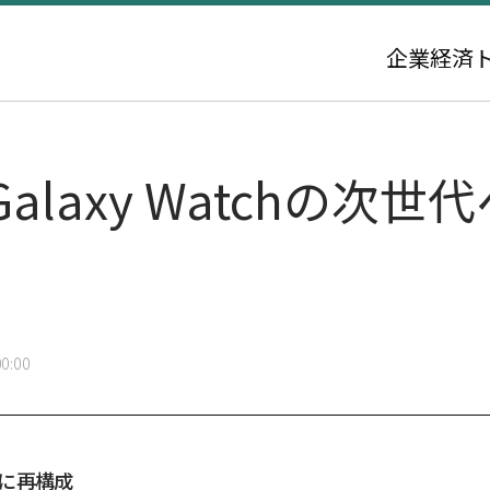
企業
経済
laxy Watchの次
0:00
に再構成