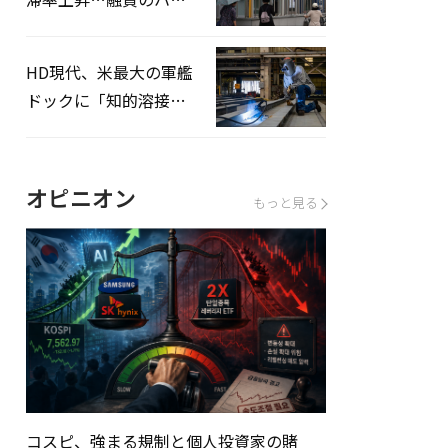
ドルはさらに高く
HD現代、米最大の軍艦
ドックに「知的溶接」
システムを導入へ
オピニオン
もっと見る
コスピ、強まる規制と個人投資家の賭