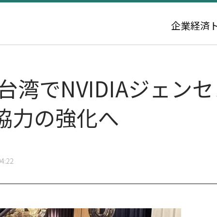
企業
経済
台湾でNVIDIAジェン
協力の強化へ
4:22