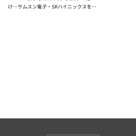
け…サムスン電子・SKハイニックスを巡
る明暗