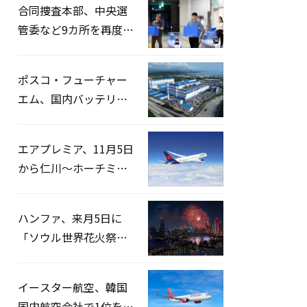
合同捜査本部、中央選
管委など9カ所を再度家
宅捜索…「投票率操
作」の資料を確保
ポスコ・フューチャー
エム、国内バッテリー
企業とLFP正極材19万ト
ンの供給契約を締結
エアプレミア、11月5日
から仁川〜ホーチミン
路線運航へ…3年2ヶ月
ぶりの再開
ハンファ、来月5日に
「ソウル世界花火祭り
2026」開催…韓・米・
英の3カ国が参加
イースター航空、韓国
国内航空会社で1位を記