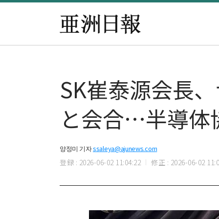
SK崔泰源会長、
と会合…半導体
양정미 기자
ssaleya@ajunews.com
登録 : 2026-06-02 11:04:22
修正 : 2026-06-02 11:0