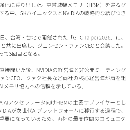
力強化に乗り出した。高帯域幅メモリ（HBM）を巡るグ
る中、SKハイニックスとNVIDIAの戦略的な結びつき
台湾・台北で開催された「GTC Taipei 2026」に、
長と共に出席し、ジェンセン・ファンCEOと会談した。
って3回目となる。
直接聞いた後、NVIDIAの経営陣と非公開ミーティング
ァンCEO、クァク社長など両社の核心経営陣が肩を組
AIメモリ協力への信頼を示している。
IA AIアクセラレータ向けHBMの主要サプライヤーとし
IDIAが次世代AIプラットフォームに移行する過程で、
が重要になっているため、両社の最高位間のコミュニケ