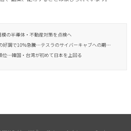
ン規模の半導体・不動産対策を点検へ
· サムスン電機、半導体の好調で10%急騰…テスラのサイバーキャブへの期待感
出順位…韓国・台湾が初めて日本を上回る