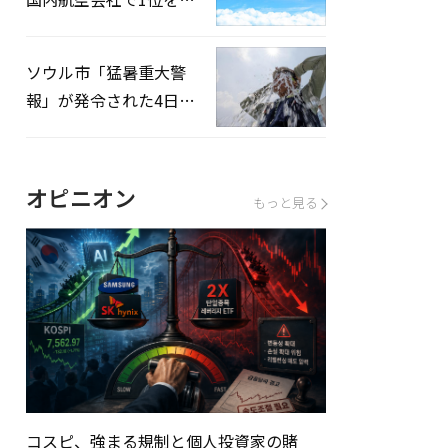
録…「上半期搭乗率
93%」
ソウル市「猛暑重大警
報」が発令された4日、
熱中症患者39人追加発
生
オピニオン
もっと見る
コスピ、強まる規制と個人投資家の賭