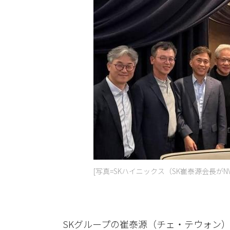
[写真=SKハイニックス（SK崔泰源会長がN
SKグループの崔泰源（チェ・テウォン）