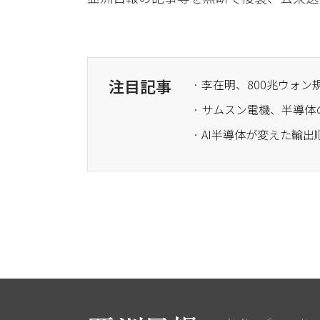
注目記事
· 李在明、800兆ウォ
· AI半導体が変えた輸