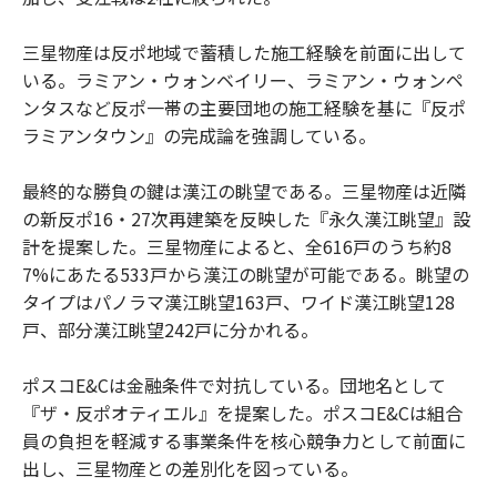
三星物産は反ポ地域で蓄積した施工経験を前面に出して
いる。ラミアン・ウォンベイリー、ラミアン・ウォンペ
ンタスなど反ポ一帯の主要団地の施工経験を基に『反ポ
ラミアンタウン』の完成論を強調している。
最終的な勝負の鍵は漢江の眺望である。三星物産は近隣
の新反ポ16・27次再建築を反映した『永久漢江眺望』設
計を提案した。三星物産によると、全616戸のうち約8
7%にあたる533戸から漢江の眺望が可能である。眺望の
タイプはパノラマ漢江眺望163戸、ワイド漢江眺望128
戸、部分漢江眺望242戸に分かれる。
ポスコE&Cは金融条件で対抗している。団地名として
『ザ・反ポオティエル』を提案した。ポスコE&Cは組合
員の負担を軽減する事業条件を核心競争力として前面に
出し、三星物産との差別化を図っている。