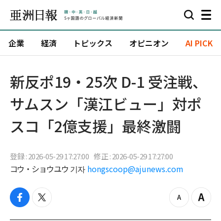
企業
経済
トピックス
オピニオン
AI PICK
新反ポ19・25次 D-1 受注戦、
サムスン「漢江ビュー」対ポ
スコ「2億支援」最終激闘
登録 : 2026-05-29 17:27:00
修正 : 2026-05-29 17:27:00
コウ・ショウユウ 기자
hongscoop@ajunews.com
f
t
z
Z
a
w
o
o
c
i
o
o