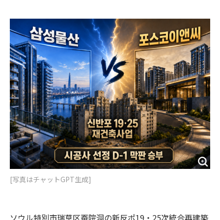
e
t
m
m
b
t
o
i
o
e
u
n
o
r
t
k
[写真はチャットGPT生成]
ソウル特別市瑞草区蚕院洞の新反ポ19・25次統合再建築