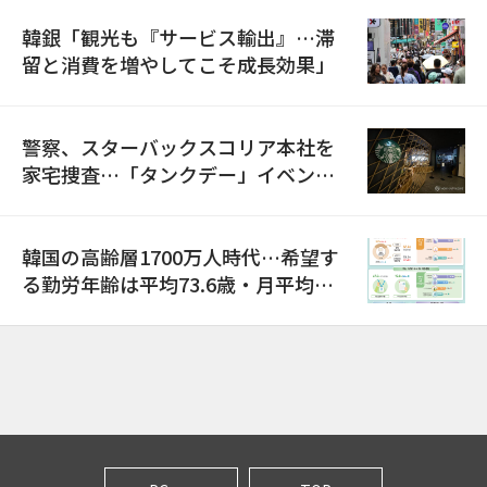
韓銀「観光も『サービス輸出』…滞
留と消費を増やしてこそ成長効果」
警察、スターバックスコリア本社を
家宅捜査…「タンクデー」イベント
巡り侮辱容疑
韓国の高齢層1700万人時代…希望す
る勤労年齢は平均73.6歳・月平均賃
金は300万ウォン以上