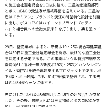
の施工会社選定総会を1日後に控え、三星物産建設部門
とポスコE&Cの受注戦が最終局面を迎えている。三星物
産は『ラミアン』ブランドと漢江の眺望特化設計を前面
に出し、ポスコE&Cはハイエンドブランド『オティエ
ル』と組合員への金融支援条件を打ち出し、票を狙って
いる。
29日、整備業界によると、新反ポ19・25次統合再建築組
合は30日に施工会社選定総会を開き、最終的な施工会社
を決定する予定である。この事業はソウル特別市瑞草区
蚕院洞61-1番地一帯の新反ポ19次・25次とハンシンジン
イル・蚕院CJを統合再建築するプロジェクトである。地
下4階・地上49階、7棟、614戸規模で整備され、工事費
は約4434億ウォンに達する。
先に2月に行われた現場説明会には9社の建設会社が参加
した。その後、最終入札には三星物産とポスコE&Cが参
加し、受注戦は2社に絞られた。