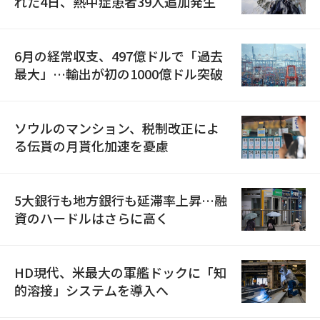
れた4日、熱中症患者39人追加発生
6月の経常収支、497億ドルで「過去
最大」…輸出が初の1000億ドル突破
ソウルのマンション、税制改正によ
る伝貰の月貰化加速を憂慮
5大銀行も地方銀行も延滞率上昇…融
資のハードルはさらに高く
HD現代、米最大の軍艦ドックに「知
的溶接」システムを導入へ