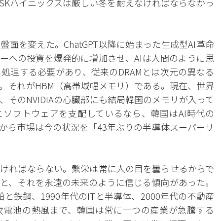
SKハイニックスは厳しい冬を耐えなければならなかっ
面を変えた。ChatGPT以降に始まった生成型AI革命
バーへの投資を爆発的に増加させ、AIは人間のように思
処理する必要があり、従来のDRAMとは次元の異なる
。それがHBM（高帯域幅メモリ）である。現在、世界
が、そのNVIDIAの心臓部にも結局韓国のメモリが入って
とソフトウェアを支配しているなら、韓国はAI時代の
から市場は今の状況を「43年ぶりの半導体スーパーサ
ければならない。繁栄は常に人の目を曇らせるからで
と、それを永遠の未来のように信じる傾向があった。
船と鉄鋼、1990年代のITと半導体、2000年代の不動産
次電池の熱風まで、韓国は常に一つの産業が急騰する