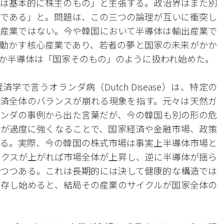
は基本的に株主のもの」と主張する。政治界はまた別
である」と。問題は、この三つの論理が互いに衝突し
産業ではない。今や韓国において半導体は輸出産業で
動かす核心産業であり、若者の夢と国家の未来がかか
か半導体は「国家そのもの」のように扱われ始めた。
で言うオランダ病（Dutch Disease）は、特定の
済全体のバランスが崩れる現象を指す。元々は天然ガ
ンダの事例から出た言葉だが、今の韓国も別の形の危
が過度に強くなることで、国家経済や金融市場、政策
る。実際、今の韓国の株式市場は事実上半導体市場と
ックスが上がれば市場全体が上昇し、逆に半導体が揺ら
つつある。これは長期的には決して健康的な構造では
存し始めると、結局その産業のサイクルが国家全体の