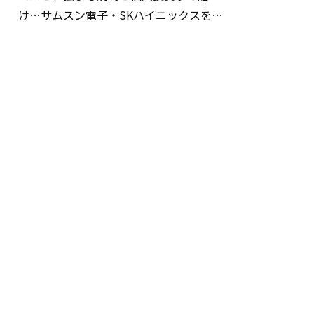
け…サムスン電子・SKハイニックスを巡
る明暗