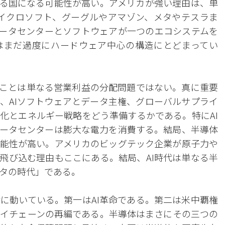
する国になる可能性が高い。アメリカが強い理由は、単
Iやマイクロソフト、グーグルやアマゾン、メタやテスラま
データセンターとソフトウェアが一つのエコシステムを
はまだ過度にハードウェア中心の構造にとどまってい
ことは単なる営業利益の分配問題ではない。真に重要
新、AIソフトウェアとデータ主権、グローバルサプライ
化とエネルギー戦略をどう準備するかである。特にAI
データセンターは膨大な電力を消費する。結局、半導体
能性が高い。アメリカのビッグテック企業が原子力や
に飛び込む理由もここにある。結局、AI時代は単なる半
タの時代」である。
に動いている。第一はAI革命である。第二は米中覇権
イチェーンの再編である。半導体はまさにその三つの