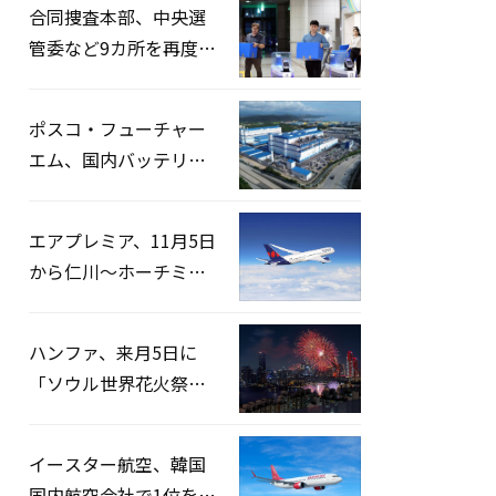
合同捜査本部、中央選
管委など9カ所を再度家
宅捜索…「投票率操
作」の資料を確保
ポスコ・フューチャー
エム、国内バッテリー
企業とLFP正極材19万ト
ンの供給契約を締結
エアプレミア、11月5日
から仁川〜ホーチミン
路線運航へ…3年2ヶ月
ぶりの再開
ハンファ、来月5日に
「ソウル世界花火祭り
2026」開催…韓・米・
英の3カ国が参加
イースター航空、韓国
国内航空会社で1位を記