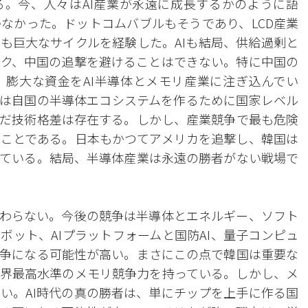
る。今、人々はAI産業が永遠に成長するかのように語
なかった。ドットコムバブルもそうであり、LCD産業
も巨大なサイクルを経験した。AIも結局、供給過剰と
ク、中国の追撃を避けることはできない。特に中国の
膨大な資金をAI半導体とメモリ産業に注ぎ込んでい
は自国の半導体エコシステムを作るために国家レベル
だ技術格差は存在する。しかし、産業競争で最も危険
ことである。日本もかつてアメリカを追撃し、韓国は
ている。結局、半導体産業は永遠の勝者がない戦場で
終わらない。今後の競争は半導体とエネルギー、ソフト
ボット、AIプラットフォームと国防AI、量子コンピュ
争になる可能性が高い。まさにこの点で韓国は重要な
界最高水準のメモリ競争力を持っている。しかし、メ
い。AI時代の真の勝者は、単にチップを上手に作る国