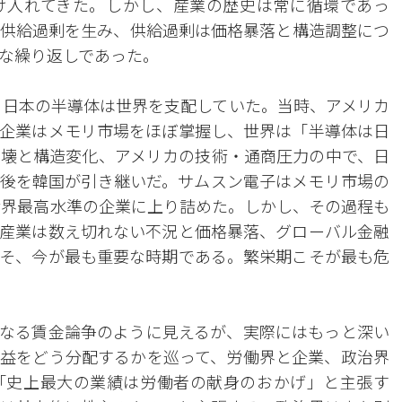
け入れてきた。しかし、産業の歴史は常に循環であっ
供給過剰を生み、供給過剰は価格暴落と構造調整につ
な繰り返しであった。
代、日本の半導体は世界を支配していた。当時、アメリカ
企業はメモリ市場をほぼ掌握し、世界は「半導体は日
壊と構造変化、アメリカの技術・通商圧力の中で、日
後を韓国が引き継いだ。サムスン電子はメモリ市場の
世界最高水準の企業に上り詰めた。しかし、その過程も
産業は数え切れない不況と価格暴落、グローバル金融
そ、今が最も重要な時期である。繁栄期こそが最も危
なる賃金論争のように見えるが、実際にはもっと深い
益をどう分配するかを巡って、労働界と企業、政治界
「史上最大の業績は労働者の献身のおかげ」と主張す