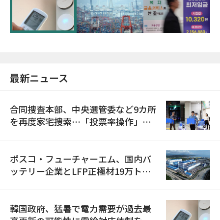
に需給対応体制を点検
最新ニュース
合同捜査本部、中央選管委など9カ所
を再度家宅捜索…「投票率操作」の
資料を確保
ポスコ・フューチャーエム、国内バ
ッテリー企業とLFP正極材19万トン
の供給契約を締結
韓国政府、猛暑で電力需要が過去最