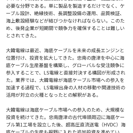
必要な分野である。単に製品を製造するだけでなく、ケ
ーブル設計、絶縁技術、長調整設備の運用、品質検証、
海上敷設経験などが結びつかなければならない。このた
め、後発企業が短期間で競争力を確保することは難しい
とされてきた。
大韓電線は最近、海底ケーブルを未来の成長エンジンと
位置付け、投資を拡大してきた。忠南の唐津を中心に海
底ケーブル生産基盤を構築し、グローバルな受注競争に
参入することで、LS電線と直接対決する構図が形成され
た。業界では、大韓電線が海底ケーブル市場への参入を
加速する過程で、LS電線出身の人材の移動や関連技術の
活用が対立の火種となったとの解釈がある。
大韓電線は海底ケーブル市場への参入のため、大規模な
投資を続けてきた。忠南唐津の古代埠頭周辺に海底ケー
ブル第1工場を設立した後、超高圧直流送電（HVDC）海
底ケーブルの生産も視野に入れた追加投資を進めてい