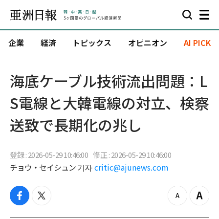
企業
経済
トピックス
オピニオン
AI PICK
海底ケーブル技術流出問題：L
S電線と大韓電線の対立、検察
送致で長期化の兆し
登録 : 2026-05-29 10:46:00
修正 : 2026-05-29 10:46:00
チョウ・セイシュン 기자
critic@ajunews.com
f
t
z
Z
a
w
o
o
c
i
o
o