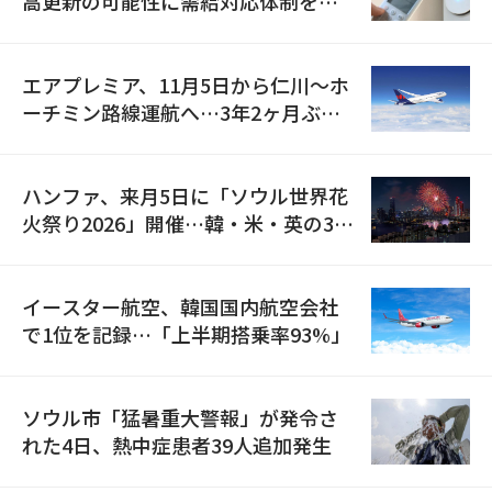
高更新の可能性に需給対応体制を点
検
エアプレミア、11月5日から仁川〜ホ
ーチミン路線運航へ…3年2ヶ月ぶり
の再開
ハンファ、来月5日に「ソウル世界花
火祭り2026」開催…韓・米・英の3カ
国が参加
イースター航空、韓国国内航空会社
で1位を記録…「上半期搭乗率93%」
ソウル市「猛暑重大警報」が発令さ
れた4日、熱中症患者39人追加発生