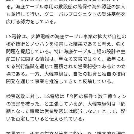
る。海底ケーブル専用の敷設船の確保や海外認証の拡大
も並行して行い、グローバルプロジェクトの受注基盤を
広げる努力をしている。
LS電線は、大韓電線の海底ケーブル事業の拡大が自社の
核心技術とノウハウを侵害した結果であると考え、強く
問題を提起している。特に海底ケーブル工場の設計や生
産工程に関する情報は、単なる文書ではなく、数年にわ
たる試行錯誤を通じて蓄積された営業秘密であるとの立
場である。一方、大韓電線は、自社の投資と独自の技術
開発を通じて事業を推進してきたと反論している。
検察送致に対し、LS電線は「今回の事件で数千億ウォン
の損害を被った」と主張しているが、大韓電線側は「問
題となった情報は営業秘密には該当しない」として、疑
いを否定していると伝えられている。
業界では、両者の対立が簡単に収束しない根本的な理由