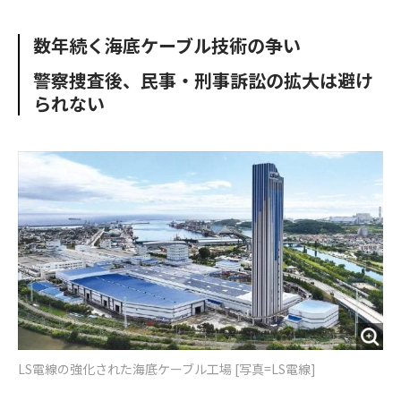
e
t
m
m
b
t
o
i
数年続く海底ケーブル技術の争い
o
e
u
n
o
r
t
警察捜査後、民事・刑事訴訟の拡大は避け
k
られない
LS電線の強化された海底ケーブル工場 [写真=LS電線]