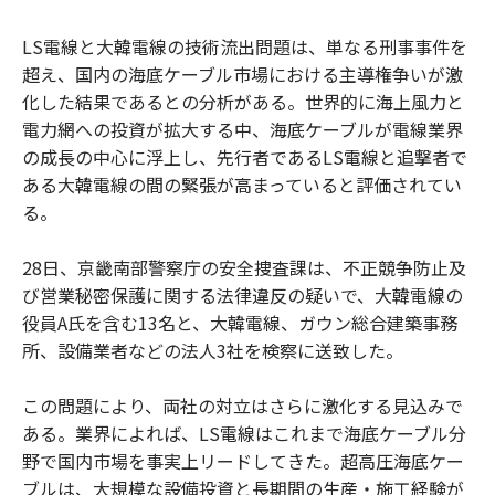
LS電線と大韓電線の技術流出問題は、単なる刑事事件を
超え、国内の海底ケーブル市場における主導権争いが激
化した結果であるとの分析がある。世界的に海上風力と
電力網への投資が拡大する中、海底ケーブルが電線業界
の成長の中心に浮上し、先行者であるLS電線と追撃者で
ある大韓電線の間の緊張が高まっていると評価されてい
る。
28日、京畿南部警察庁の安全捜査課は、不正競争防止及
び営業秘密保護に関する法律違反の疑いで、大韓電線の
役員A氏を含む13名と、大韓電線、ガウン総合建築事務
所、設備業者などの法人3社を検察に送致した。
この問題により、両社の対立はさらに激化する見込みで
ある。業界によれば、LS電線はこれまで海底ケーブル分
野で国内市場を事実上リードしてきた。超高圧海底ケー
ブルは、大規模な設備投資と長期間の生産・施工経験が