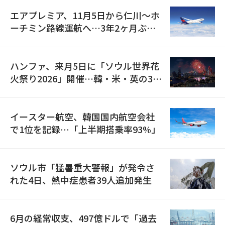
エアプレミア、11月5日から仁川〜ホ
ーチミン路線運航へ…3年2ヶ月ぶり
の再開
ハンファ、来月5日に「ソウル世界花
火祭り2026」開催…韓・米・英の3カ
国が参加
イースター航空、韓国国内航空会社
で1位を記録…「上半期搭乗率93%」
ソウル市「猛暑重大警報」が発令さ
れた4日、熱中症患者39人追加発生
6月の経常収支、497億ドルで「過去