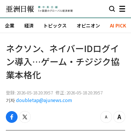
企業
経済
トピックス
オピニオン
AI PICK
ネクソン、ネイバーIDログイ
ン導入…ゲーム・チジジク協
業本格化
登録 : 2026-05-18 20:39:57
修正 : 2026-05-18 20:39:57
기자
doubletap@ajunews.com
f
t
z
Z
a
w
o
o
c
i
o
o