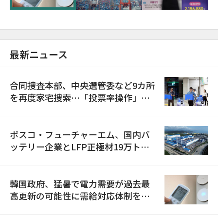
最新ニュース
合同捜査本部、中央選管委など9カ所
を再度家宅捜索…「投票率操作」の
資料を確保
ポスコ・フューチャーエム、国内バ
ッテリー企業とLFP正極材19万トン
の供給契約を締結
韓国政府、猛暑で電力需要が過去最
高更新の可能性に需給対応体制を点
検