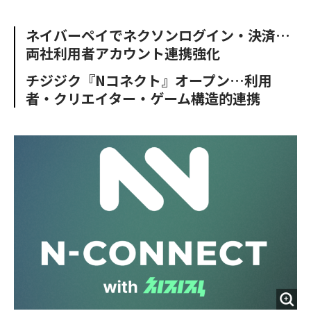
e
t
m
m
b
t
o
i
ネイバーペイでネクソンログイン・決済…
o
e
u
n
両社利用者アカウント連携強化
o
r
t
k
チジジク『Nコネクト』オープン…利用
者・クリエイター・ゲーム構造的連携