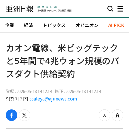
企業
経済
トピックス
オピニオン
AI PICK
カオン電線、米ビッグテック
と5年間で4兆ウォン規模のバ
スダクト供給契約
登録 : 2026-05-18 14:12:14
修正 : 2026-05-18 14:12:14
양정미 기자
ssaleya@ajunews.com
f
t
z
Z
a
w
o
o
c
i
o
o