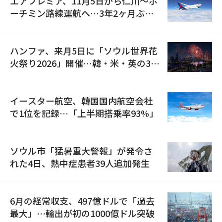
エアプレミア、11月5日から仁川〜ホ
ーチミン路線運航へ…3年2ヶ月ぶり
の再開
ハンファ、来月5日に「ソウル世界花
火祭り2026」開催…韓・米・英の3カ
国が参加
イースター航空、韓国国内航空会社
で1位を記録…「上半期搭乗率93%」
ソウル市「猛暑重大警報」が発令さ
れた4日、熱中症患者39人追加発生
6月の経常収支、497億ドルで「過去
最大」…輸出が初の1000億ドル突破