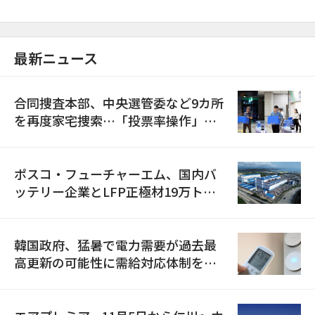
最新ニュース
合同捜査本部、中央選管委など9カ所
を再度家宅捜索…「投票率操作」の
資料を確保
ポスコ・フューチャーエム、国内バ
ッテリー企業とLFP正極材19万トン
の供給契約を締結
韓国政府、猛暑で電力需要が過去最
高更新の可能性に需給対応体制を点
検