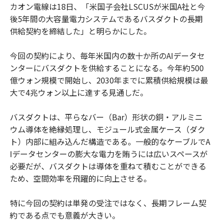
カオン電線は18日、「米国子会社LSCUSが米国A社と今
後5年間の大容量電力システムであるバスダクトの長期
供給契約を締結した」と明らかにした。
今回の契約により、毎年米国内の数十か所のAIデータセ
ンターにバスダクトを供給することになる。今年約500
億ウォン規模で開始し、2030年までに累積供給規模は最
大で4兆ウォン以上に達する見通しだ。
バスダクトは、平らなバー（Bar）形状の銅・アルミニ
ウム導体を絶縁処理し、モジュール式金属ケース（ダク
ト）内部に組み込んだ構造である。一般的なケーブルでA
Iデータセンターの膨大な電力を賄うには広いスペースが
必要だが、バスダクトは導体を重ねて積むことができる
ため、空間効率を飛躍的に向上させる。
特に今回の契約は単発の受注ではなく、長期フレーム契
約である点でも意義が大きい。