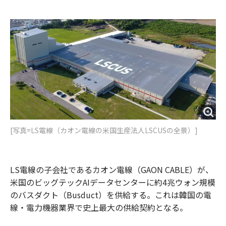
e
t
m
m
b
t
o
i
o
e
u
n
o
r
t
k
[写真=LS電線（カオン電線の米国生産法人LSCUSの全景）]
LS電線の子会社であるカオン電線（GAON CABLE）が、
米国のビッグテックAIデータセンターに約4兆ウォン規模
のバスダクト（Busduct）を供給する。これは韓国の電
線・電力機器業界で史上最大の供給契約となる。