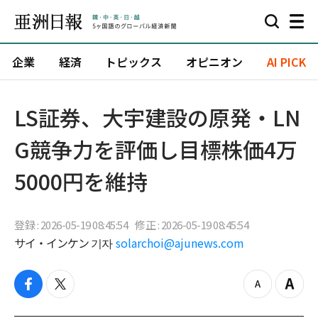
企業
経済
トピックス
オピニオン
AI PICK
LS証券、大宇建設の原発・LN
G競争力を評価し目標株価4万
5000円を維持
登録 : 2026-05-19 08:45:54
修正 : 2026-05-19 08:45:54
サイ・インケン 기자
solarchoi@ajunews.com
f
t
z
Z
a
w
o
o
c
i
o
o