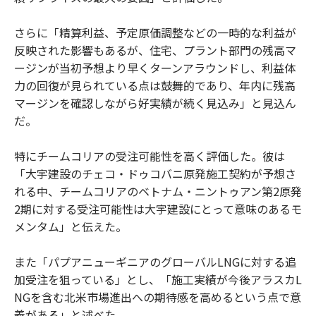
さらに「精算利益、予定原価調整などの一時的な利益が
反映された影響もあるが、住宅、プラント部門の残高マ
ージンが当初予想より早くターンアラウンドし、利益体
力の回復が見られている点は鼓舞的であり、年内に残高
マージンを確認しながら好実績が続く見込み」と見込ん
だ。
特にチームコリアの受注可能性を高く評価した。彼は
「大宇建設のチェコ・ドゥコバニ原発施工契約が予想さ
れる中、チームコリアのベトナム・ニントゥアン第2原発
2期に対する受注可能性は大宇建設にとって意味のあるモ
メンタム」と伝えた。
また「パプアニューギニアのグローバルLNGに対する追
加受注を狙っている」とし、「施工実績が今後アラスカL
NGを含む北米市場進出への期待感を高めるという点で意
義がある」と述べた。