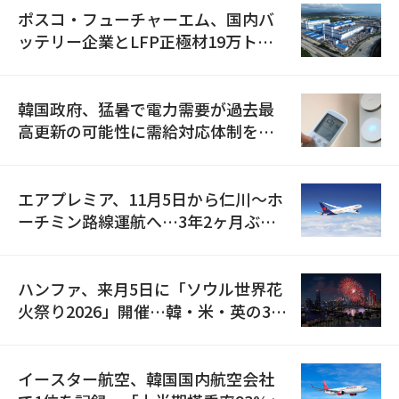
ポスコ・フューチャーエム、国内バ
ッテリー企業とLFP正極材19万トン
の供給契約を締結
韓国政府、猛暑で電力需要が過去最
高更新の可能性に需給対応体制を点
検
エアプレミア、11月5日から仁川〜ホ
ーチミン路線運航へ…3年2ヶ月ぶり
の再開
ハンファ、来月5日に「ソウル世界花
火祭り2026」開催…韓・米・英の3カ
国が参加
イースター航空、韓国国内航空会社