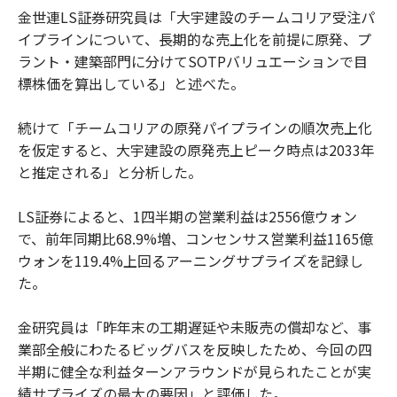
金世連LS証券研究員は「大宇建設のチームコリア受注パ
イプラインについて、長期的な売上化を前提に原発、プ
ラント・建築部門に分けてSOTPバリュエーションで目
標株価を算出している」と述べた。
続けて「チームコリアの原発パイプラインの順次売上化
を仮定すると、大宇建設の原発売上ピーク時点は2033年
と推定される」と分析した。
LS証券によると、1四半期の営業利益は2556億ウォン
で、前年同期比68.9%増、コンセンサス営業利益1165億
ウォンを119.4%上回るアーニングサプライズを記録し
た。
金研究員は「昨年末の工期遅延や未販売の償却など、事
業部全般にわたるビッグバスを反映したため、今回の四
半期に健全な利益ターンアラウンドが見られたことが実
績サプライズの最大の要因」と評価した。