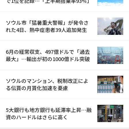
で1位を記録…「上半期搭乗率93%」
ソウル市「猛暑重大警報」が発令さ
れた4日、熱中症患者39人追加発生
6月の経常収支、497億ドルで「過去
最大」…輸出が初の1000億ドル突破
ソウルのマンション、税制改正によ
る伝貰の月貰化加速を憂慮
5大銀行も地方銀行も延滞率上昇…融
資のハードルはさらに高く