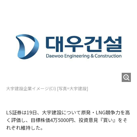
e
t
m
m
b
t
o
i
o
e
u
n
o
r
t
k
大宇建設企業イメージ(CI) [写真=大宇建設]
LS証券は19日、大宇建設について原発・LNG競争力を高
く評価し、目標株価4万5000円、投資意見『買い』をそ
れぞれ維持した。