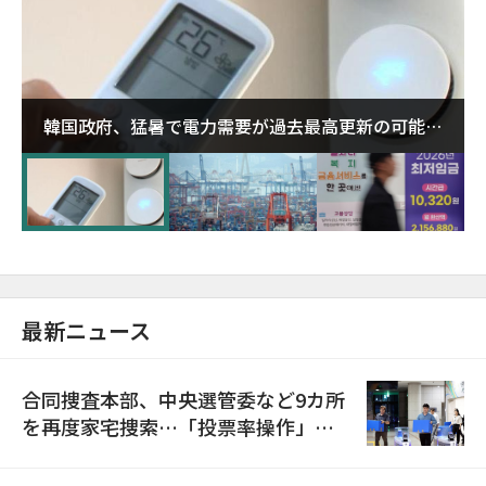
韓国政府、猛暑で電力需要が過去最高更新の可能性
に需給対応体制を点検
最新ニュース
合同捜査本部、中央選管委など9カ所
を再度家宅捜索…「投票率操作」の
資料を確保