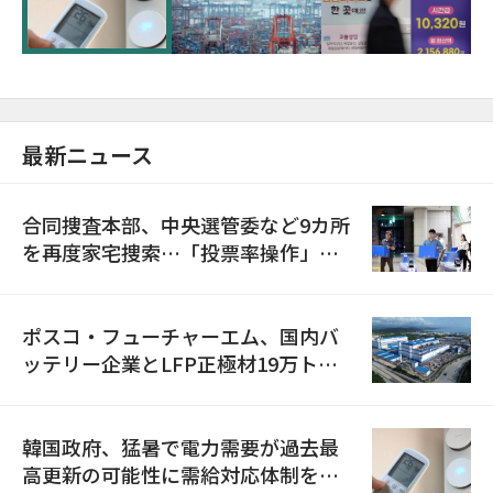
に需給対応体制を点検
最新ニュース
合同捜査本部、中央選管委など9カ所
を再度家宅捜索…「投票率操作」の
資料を確保
ポスコ・フューチャーエム、国内バ
ッテリー企業とLFP正極材19万トン
の供給契約を締結
韓国政府、猛暑で電力需要が過去最
高更新の可能性に需給対応体制を点