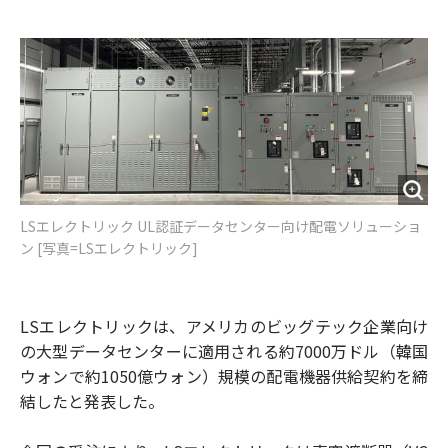
e
t
m
m
b
t
o
i
o
e
u
n
o
r
t
k
LSエレクトリック UL認証データセンター向け配電ソリューショ
ン [写真=LSエレクトリック]
LSエレクトリックは、アメリカのビッグテック企業向け
の大型データセンターに適用される約7000万ドル（韓国
ウォンで約1050億ウォン）規模の配電機器供給契約を締
結したと発表した。