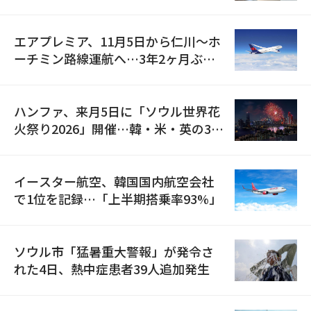
検
エアプレミア、11月5日から仁川〜ホ
ーチミン路線運航へ…3年2ヶ月ぶり
の再開
ハンファ、来月5日に「ソウル世界花
火祭り2026」開催…韓・米・英の3カ
国が参加
イースター航空、韓国国内航空会社
で1位を記録…「上半期搭乗率93%」
ソウル市「猛暑重大警報」が発令さ
れた4日、熱中症患者39人追加発生