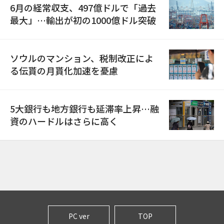
6月の経常収支、497億ドルで「過去
最大」…輸出が初の1000億ドル突破
ソウルのマンション、税制改正によ
る伝貰の月貰化加速を憂慮
5大銀行も地方銀行も延滞率上昇…融
資のハードルはさらに高く
PC ver
TOP