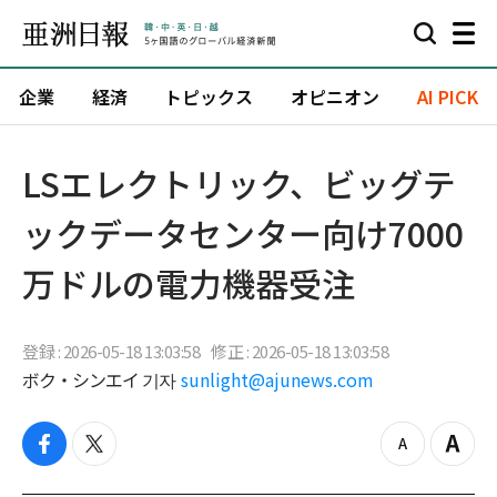
企業
経済
トピックス
オピニオン
AI PICK
LSエレクトリック、ビッグテ
ックデータセンター向け7000
万ドルの電力機器受注
登録 : 2026-05-18 13:03:58
修正 : 2026-05-18 13:03:58
ボク・シンエイ 기자
sunlight@ajunews.com
f
t
z
Z
a
w
o
o
c
i
o
o