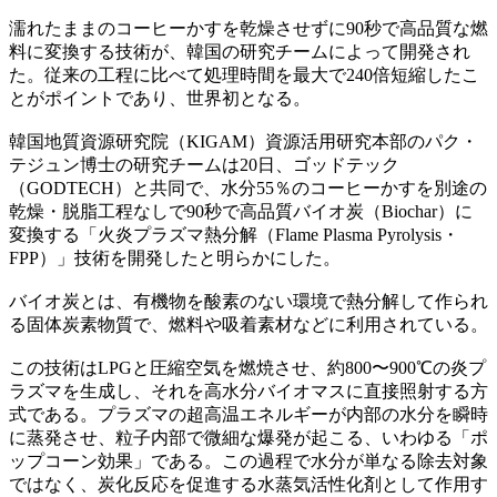
濡れたままのコーヒーかすを乾燥させずに90秒で高品質な燃
料に変換する技術が、韓国の研究チームによって開発され
た。従来の工程に比べて処理時間を最大で240倍短縮したこ
とがポイントであり、世界初となる。
韓国地質資源研究院（KIGAM）資源活用研究本部のパク・
テジュン博士の研究チームは20日、ゴッドテック
（GODTECH）と共同で、水分55％のコーヒーかすを別途の
乾燥・脱脂工程なしで90秒で高品質バイオ炭（Biochar）に
変換する「火炎プラズマ熱分解（Flame Plasma Pyrolysis・
FPP）」技術を開発したと明らかにした。
バイオ炭とは、有機物を酸素のない環境で熱分解して作られ
る固体炭素物質で、燃料や吸着素材などに利用されている。
この技術はLPGと圧縮空気を燃焼させ、約800〜900℃の炎プ
ラズマを生成し、それを高水分バイオマスに直接照射する方
式である。プラズマの超高温エネルギーが内部の水分を瞬時
に蒸発させ、粒子内部で微細な爆発が起こる、いわゆる「ポ
ップコーン効果」である。この過程で水分が単なる除去対象
ではなく、炭化反応を促進する水蒸気活性化剤として作用す