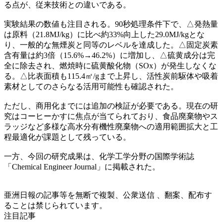
る点が、従来技術との違いである。
実験結果の数値も注目される。90秒処理条件下で、△発熱量
は原料（21.8MJ/kg）に比べ約33%向上した29.0MJ/kgとな
り、一般的な無煙炭と同等のレベルを達成した。△固定炭素
含有量は約3倍（15.6%→46.2%）に増加し、△硫黄成分は完
全に除去され、燃焼時に硫黄酸化物（SOx）が発生しなくな
る。△比表面積も115.4㎡/gまで上昇し、活性炭前駆体や吸着
素材としてのさらなる活用可能性も確認された。
ただし、商用化までには追加の検証が必要である。現在の研
究はコーヒーかすに焦点が当てられており、食品廃棄物やス
ラッジなど多様な高水分有機性廃棄物への適用範囲拡大と工
程最適化が課題として残っている。
一方、今回の研究成果は、化学工学分野の国際学術誌
「Chemical Engineer Journal」に掲載された。
亜洲日報の記事等を無断で複製、公衆送信 、翻案、配布す
ることは禁じられています。
注目記事