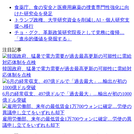
食薬庁、食の安全と医療用麻薬の捜査専門性強化に向
けた研究会を発足
トランプ政権、大学研究資金を削減しAI・個人研究支
援へ移行
チョ・グク、革新政策研究院長として党務に復帰…
「進歩的価値を発掘する」
注目記事
韓国政府、猛暑で電力需要が過去最高更新の可能性に需給対
応体制を点検
6月の経常収支、497億ドルで「過去最大」…輸出が初の1000
億ドル突破
雇用労働部、来年の最低賃金1万700ウォンに確定…労使の異
議申し立てをいずれも却下