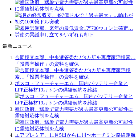
最新ニュース
合同捜査本部、中央選管委など9カ所を再度家宅捜索…
「投票率操作」の資料を確保
ポスコ・フューチャーエム、国内バッテリー企業と
LFP正極材19万トンの供給契約を締結
韓国政府、猛暑で電力需要が過去最高更新の可能性に
需給対応体制を点検
エアプレミア、11月5日から仁川〜ホーチミン路線運航