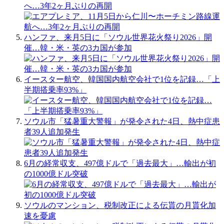
へ…3年2ヶ月ぶりの再開
ハンファ、来月5日に「ソウル世界花火祭り2026」開
催…韓・米・英の3カ国が参加
イースター航空、韓国国内航空会社で1位を記録…「上
半期搭乗率93%」
ソウル市「猛暑重大警報」が発令された4日、熱中症患
者39人追加発生
6月の経常収支、497億ドルで「過去最大」…輸出が初
の1000億ドル突破
ソウルのマンション、税制改正による伝貰の月貰化加
速を憂慮