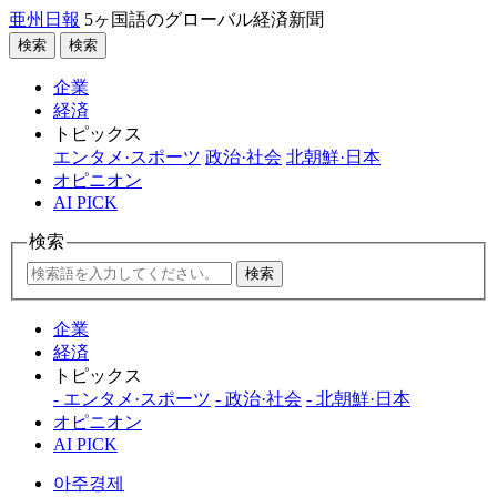
亜州日報
5ヶ国語のグローバル経済新聞
検索
検索
企業
経済
トピックス
エンタメ·スポーツ
政治·社会
北朝鮮·日本
オピニオン
AI PICK
検索
検索
企業
経済
トピックス
- エンタメ·スポーツ
- 政治·社会
- 北朝鮮·日本
オピニオン
AI PICK
아주경제