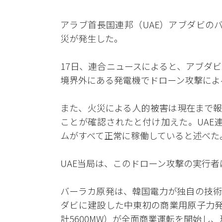
アラブ首長国連邦（UAE）アブダビの
災が発生した。
17日、連合ニュースによると、アブダ
境界外にある発電機でドローン攻撃によ
また、火災による人的被害は現在まで報
ことが確認されたと付け加えた。UAE
ムがすべて正常に稼働していると述べた
UAE当局は、このドローン攻撃の実行
バーラカ原発は、韓国電力が独自の技術で
ダビに建設した中東初の商業用原子力発電
計5600MW）が全面商業運転を開始し、