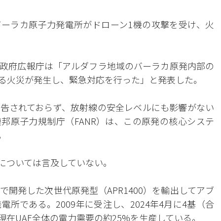
バーラカ原子力発電所がドローン1機の攻撃を受け、火
ビ政府広報庁は「アルダフラ地域のバーラカ原発内部の
る火災が発生し、緊急対応を行った」と発表した。
告されておらず、放射線の安全レベルにも影響がない
連邦原子力規制庁（FANR）は、この原発の核心システ
。
者については言及していない。
開発した次世代原発型（APR1400）を輸出してアブ
所である。2009年に受注し、2024年4月に4基（合
現在UAE全体の電力需要の約25%を生産している。