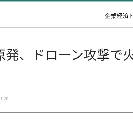
企業
経済
カ原発、ドローン攻撃で
1:20