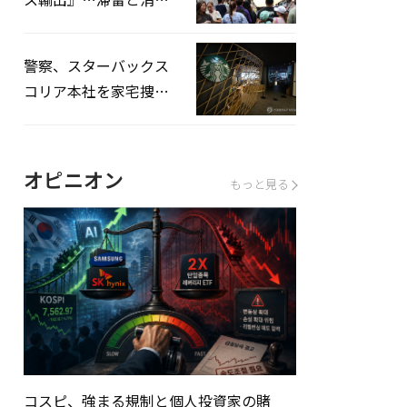
を増やしてこそ成長効
果」
警察、スターバックス
コリア本社を家宅捜
査…「タンクデー」イ
ベント巡り侮辱容疑
オピニオン
もっと見る
コスピ、強まる規制と個人投資家の賭