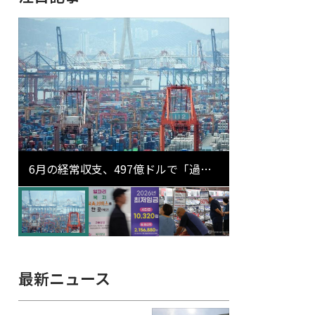
6月の経常収支、497億ドルで「過去
最大」…輸出が初の1000億ドル突破
最新ニュース