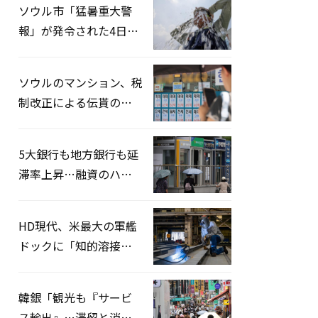
ソウル市「猛暑重大警
報」が発令された4日、
熱中症患者39人追加発
生
ソウルのマンション、税
制改正による伝貰の月
貰化加速を憂慮
5大銀行も地方銀行も延
滞率上昇…融資のハー
ドルはさらに高く
HD現代、米最大の軍艦
ドックに「知的溶接」
システムを導入へ
韓銀「観光も『サービ
ス輸出』…滞留と消費