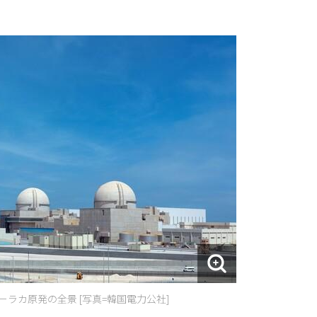
ラカ原発の全景 [写真=韓国電力公社]