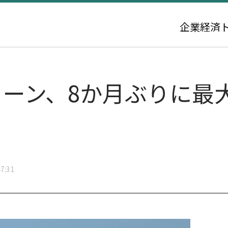
企業
経済
ローン、8か月ぶりに最
7:31