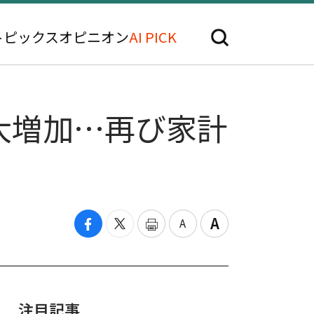
トピックス
オピニオン
AI PICK
大増加…再び家計
注目記事