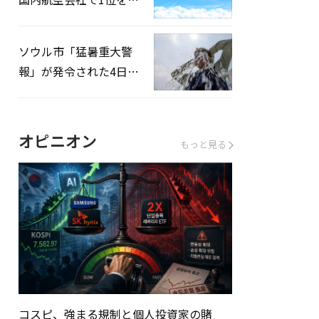
録…「上半期搭乗率
93%」
ソウル市「猛暑重大警
報」が発令された4日、
熱中症患者39人追加発
生
オピニオン
もっと見る
コスピ、強まる規制と個人投資家の賭