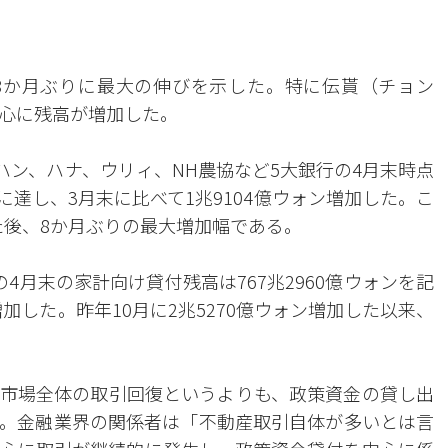
8か月ぶりに最大の伸びを示した。特に伝貰（チョン
心に残高が増加した。
ハン、ハナ、ウリィ、NH農協など5大銀行の4月末時点
ンに達し、3月末に比べて1兆9104億ウォン増加した。こ
した後、8か月ぶりの最大増加幅である。
4月末の家計向け貸付残高は767兆2960億ウォンを記
増加した。昨年10月に2兆5270億ウォン増加した以来、
市場全体の取引回復というよりも、政策資金の貸し出
。金融業界の関係者は「不動産取引自体が多いとは言