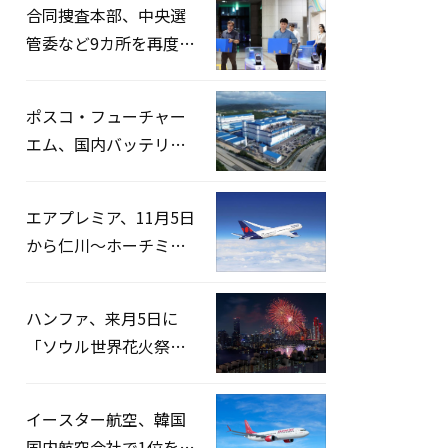
合同捜査本部、中央選
管委など9カ所を再度家
宅捜索…「投票率操
作」の資料を確保
ポスコ・フューチャー
エム、国内バッテリー
企業とLFP正極材19万ト
ンの供給契約を締結
エアプレミア、11月5日
から仁川〜ホーチミン
路線運航へ…3年2ヶ月
ぶりの再開
ハンファ、来月5日に
「ソウル世界花火祭り
2026」開催…韓・米・
英の3カ国が参加
イースター航空、韓国
国内航空会社で1位を記