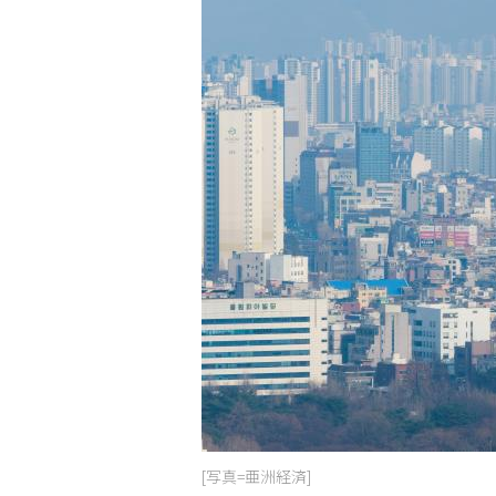
[写真=亜洲経済]