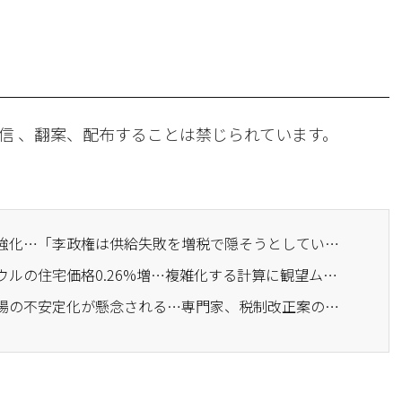
信 、翻案、配布することは禁じられています。
· 国民の力、住宅政策を強化…「李政権は供給失敗を増税で隠そうとしている」
· 規制下でも上昇するソウルの住宅価格0.26%増…複雑化する計算に観望ムードが長期化するか
· 住宅価格よりも賃貸市場の不安定化が懸念される…専門家、税制改正案の副作用を指摘