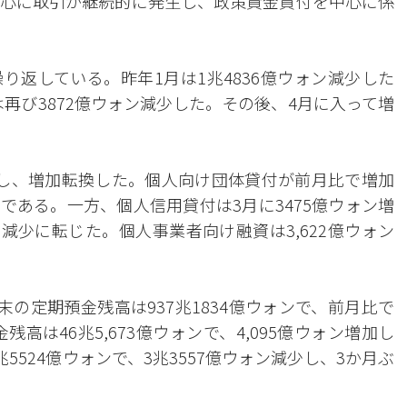
心に取引が継続的に発生し、政策資金貸付を中心に係
り返している。昨年1月は1兆4836億ウォン減少した
は再び3872億ウォン減少した。その後、4月に入って増
増加し、増加転換した。個人向け団体貸付が前月比で増加
りである。一方、個人信用貸付は3月に3475億ウォン増
ン減少に転じた。個人事業者向け融資は3,622億ウォン
。
の定期預金残高は937兆1834億ウォンで、前月比で
高は46兆5,673億ウォンで、4,095億ウォン増加し
5524億ウォンで、3兆3557億ウォン減少し、3か月ぶ