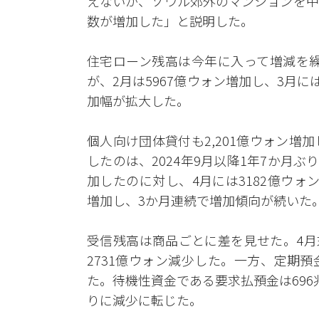
えないが、ソウル郊外のマンションを中
数が増加した」と説明した。
住宅ローン残高は今年に入って増減を繰
が、2月は5967億ウォン増加し、3月に
加幅が拡大した。
個人向け団体貸付も2,201億ウォン
したのは、2024年9月以降1年7か月ぶ
加したのに対し、4月には3182億ウォ
増加し、3か月連続で増加傾向が続いた
受信残高は商品ごとに差を見せた。4月末
2731億ウォン減少した。一方、定期預金残
た。待機性資金である要求払預金は696兆
りに減少に転じた。