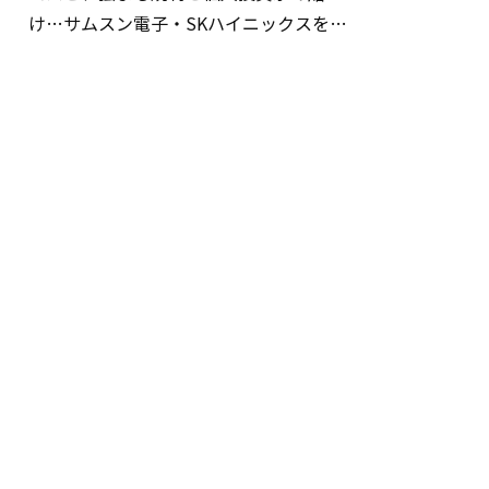
け…サムスン電子・SKハイニックスを巡
る明暗