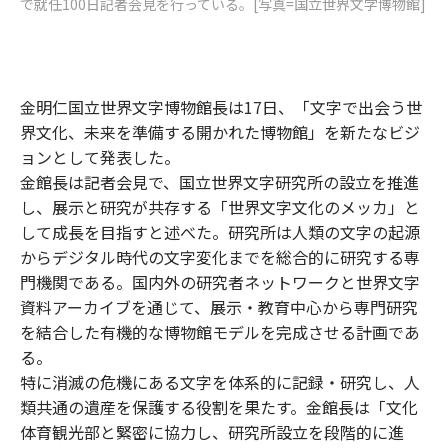
で就任100日記者会見を行っている。[写真=国立世界文字博物館]
金明仁国立世界文字博物館長は17日、「文字で出会う世
界文化、未来を準備する開かれた博物館」を新たなビジ
ョンとして発表した。
金館長は記者会見で、国立世界文字研究所の設立を推進
し、展示と研究が共存する「世界文字文化のメッカ」と
して成長を目指すと述べた。研究所は人類の文字の起源
からデジタル時代の文字変化までを総合的に研究する専
門機関である。国内外の研究者ネットワークと世界文字
資料アーカイブを通じて、展示・教育中心から専門研究
を結合した有機的な博物館モデルを完成させる計画であ
る。
特に消滅の危機にある文字を体系的に記録・研究し、人
類共通の遺産を保護する役割を果たす。金館長は「文化
体育観光部と緊密に協力し、研究所設立を段階的に進