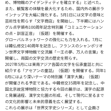
め、博物館のアイデンティティを確立する」と述べた。
また、観覧客の体験を最大化するため、国内外の展示ラ
インナップを大幅に強化する。5月1日には文字の意味と
芸術性を照らす「文字商店」を開始し、下半期にはハン
グル点字頒布100周年記念特別展「コミュニケーション
の点・訓盲正音」（仮題）を開催する。
グローバルネットワークの強化にも力を入れる。7月に
は韓仏修交140周年を記念し、フランスのシャンポリオ
ン世界文字博物館で交流展「一王の夢、万人の言葉」を
開催し、両国の文字交流の歴史を照らす。
2027年5月には東南アジア各国の文字を伝承童話と共に
紹介する「アセアンの童話」（仮題）を開催する。同年1
0月にはより深いテーマの特別展「漢字大展」（仮題）
が開催される予定である。中韓修交35周年を記念し、中
国北京故宮博物院と協力する今回の展示は、漢字の起源
と発展過程、漢字文化圏の形成、そして現代に至るまで
の文化的影響と未来的意義を広く展望する。
これらの展示は「世界文字史シリーズ」として企画さ