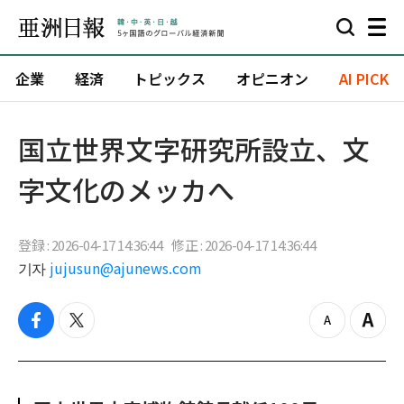
企業
経済
トピックス
オピニオン
AI PICK
国立世界文字研究所設立、文
字文化のメッカへ
登録 : 2026-04-17 14:36:44
修正 : 2026-04-17 14:36:44
기자
jujusun@ajunews.com
f
t
z
Z
a
w
o
o
c
i
o
o
e
t
m
m
b
t
o
i