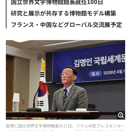
国立世界文字博物館館長就任100日
o
e
u
n
o
r
t
研究と展示が共存する博物館モデル構築
k
フランス・中国などグローバル交流展予定
金明仁国立世界文字博物館長が17日、ソウル中区プレスセンター