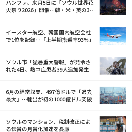
ハンファ、来月5日に「ソウル世界花
火祭り2026」開催…韓・米・英の3カ
国が参加
イースター航空、韓国国内航空会社
で1位を記録…「上半期搭乗率93%」
ソウル市「猛暑重大警報」が発令さ
れた4日、熱中症患者39人追加発生
6月の経常収支、497億ドルで「過去
最大」…輸出が初の1000億ドル突破
ソウルのマンション、税制改正によ
る伝貰の月貰化加速を憂慮