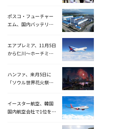
宅捜索…「投票率操
作」の資料を確保
ポスコ・フューチャー
エム、国内バッテリー
企業とLFP正極材19万ト
ンの供給契約を締結
エアプレミア、11月5日
から仁川〜ホーチミン
路線運航へ…3年2ヶ月
ぶりの再開
ハンファ、来月5日に
「ソウル世界花火祭り
2026」開催…韓・米・
英の3カ国が参加
イースター航空、韓国
国内航空会社で1位を記
録…「上半期搭乗率
93%」