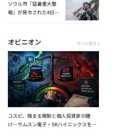
ソウル市「猛暑重大警
報」が発令された4日、
熱中症患者39人追加発
生
オピニオン
もっと見る
コスピ、強まる規制と個人投資家の賭
け…サムスン電子・SKハイニックスを巡
る明暗