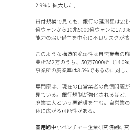
2.9%に拡大した。
貸付規模で見ても、銀行の延滞額は2兆4
億ウォンから10兆5000億ウォンに17
能力の弱い借主を中心に不良リスクが拡
このような構造的脆弱性は自営業者の廃
業所362万のうち、50万7000所（1
事業所の廃業率は8.5%であるのに対し、
専門家は、現在の自営業者の負債問題が
見ている。銀行規制が強化されるほど、
廃業拡大という悪循環を生む。自営業の
体に広がる可能性がある。
宣用旭
中小ベンチャー企業研究院副研究