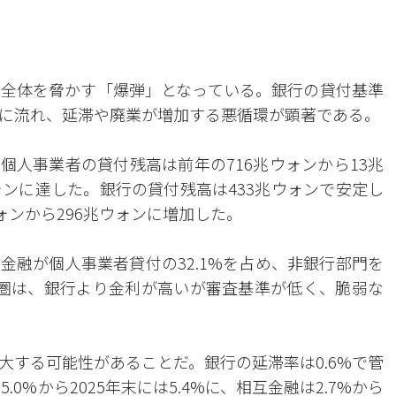
全体を脅かす「爆弾」となっている。銀行の貸付基準
に流れ、延滞や廃業が増加する悪循環が顕著である。
個人事業者の貸付残高は前年の716兆ウォンから13兆
億ウォンに達した。銀行の貸付残高は433兆ウォンで安定し
ォンから296兆ウォンに増加した。
金融が個人事業者貸付の32.1%を占め、非銀行部門を
圏は、銀行より金利が高いが審査基準が低く、脆弱な
大する可能性があることだ。銀行の延滞率は0.6%で管
.0%から2025年末には5.4%に、相互金融は2.7%から