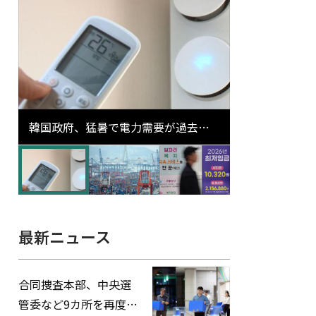
韓国政府、猛暑で電力需要が過去最
高更新の可能性に需給対応体制を点
検
最新ニュース
合同捜査本部、中央選
管委など9カ所を再度家