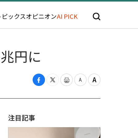
トピックス
オピニオン
AI PICK
0兆円に
注目記事