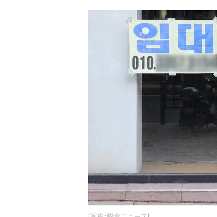
[写真=聯合ニュース]