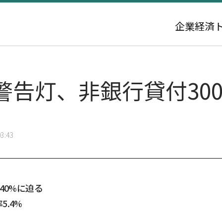
企業
経済
警告灯、非銀行貸付30
3:43
40%に迫る
.4%