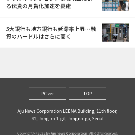
る伝貰の月貰化加速を憂慮
5大銀行も地方銀行も延滞率上昇…融
資のハードルはさらに高く
PC ver
TOP
Aju News Corporation LEEMA Building, 11th floor,
42, Jong-ro 1-gil, Jongno-gu, Seoul
Copyright ⓒ 2022 By
Ajunews Corporation
, All Rights Reserved.