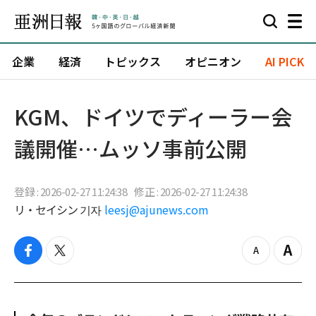
企業
経済
トピックス
オピニオン
AI PICK
KGM、ドイツでディーラー会
議開催…ムッソ事前公開
登録 : 2026-02-27 11:24:38
修正 : 2026-02-27 11:24:38
リ・セイシン 기자
leesj@ajunews.com
f
t
z
Z
a
w
o
o
c
i
o
o
e
t
m
m
b
t
o
i