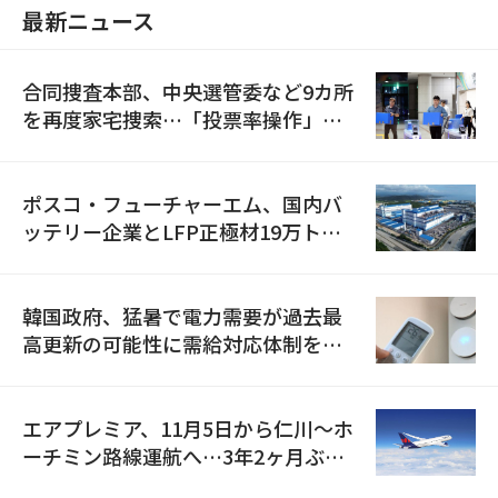
最新ニュース
合同捜査本部、中央選管委など9カ所
を再度家宅捜索…「投票率操作」の
資料を確保
ポスコ・フューチャーエム、国内バ
ッテリー企業とLFP正極材19万トン
の供給契約を締結
韓国政府、猛暑で電力需要が過去最
高更新の可能性に需給対応体制を点
検
エアプレミア、11月5日から仁川〜ホ
ーチミン路線運航へ…3年2ヶ月ぶり
の再開