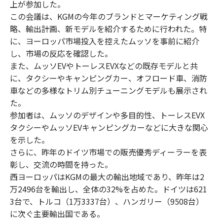
上が参加した。
この会議は、KGMの今年のブランドとマーケティング戦
略、輸出計画、新モデルを紹介するために行われた。特
に、ヨーロッパ市場投入を控えたムッソを事前に紹介
し、市場の反応を確認した。
また、ムッソEVやトーレスEVXなどの既存モデルと共
に、タクシーやキャンピングカー、オフロード車、消防
車などの多様なトリム別チューニングモデルも展示され
た。
参加者は、ムッソのデザインや多目的性、トーレスEVX
タクシーやムッソEVキャンピングカーなどに大きな関心
を示した。
さらに、昨年のドイツ市場での販売優秀ディーラーを表
彰し、交流の時間を持った。
西ヨーロッパはKGMの最大の輸出地域であり、昨年は2
万2496台を輸出し、全体の32%を占めた。ドイツは621
3台で、トルコ（1万3337台）、ハンガリー（9508台）
に次ぐ主要輸出国である。