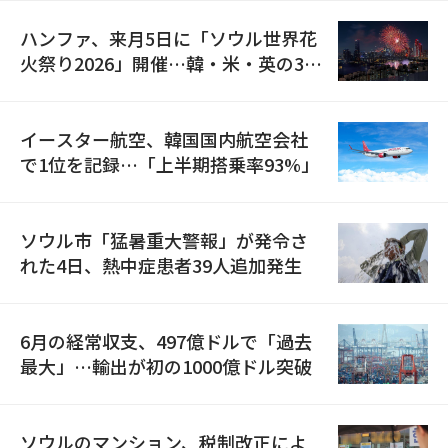
ハンファ、来月5日に「ソウル世界花
火祭り2026」開催…韓・米・英の3カ
国が参加
イースター航空、韓国国内航空会社
で1位を記録…「上半期搭乗率93%」
ソウル市「猛暑重大警報」が発令さ
れた4日、熱中症患者39人追加発生
6月の経常収支、497億ドルで「過去
最大」…輸出が初の1000億ドル突破
ソウルのマンション、税制改正によ