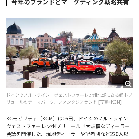
今年のブランドとマーケティング戦略共有
o
e
u
n
o
r
t
k
ドイツのノルトライン＝ヴェストファーレン州北部にある都市ブ
リュールのテーマパーク、ファンタジアランド [写真=KGM]
KGモビリティ（KGM）は26日、ドイツのノルトライン＝
ヴェストファーレン州ブリュールで大規模なディーラー
会議を開催した。現地ディーラーや記者団など220人以