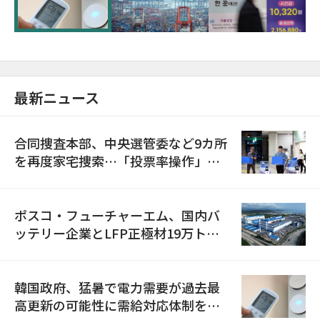
最新ニュース
合同捜査本部、中央選管委など9カ所
を再度家宅捜索…「投票率操作」の
資料を確保
ポスコ・フューチャーエム、国内バ
ッテリー企業とLFP正極材19万トン
の供給契約を締結
韓国政府、猛暑で電力需要が過去最
高更新の可能性に需給対応体制を点