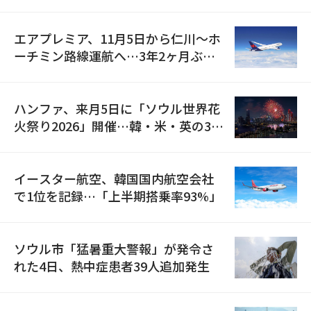
検
エアプレミア、11月5日から仁川〜ホ
ーチミン路線運航へ…3年2ヶ月ぶり
の再開
ハンファ、来月5日に「ソウル世界花
火祭り2026」開催…韓・米・英の3カ
国が参加
イースター航空、韓国国内航空会社
で1位を記録…「上半期搭乗率93%」
ソウル市「猛暑重大警報」が発令さ
れた4日、熱中症患者39人追加発生