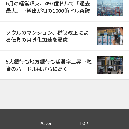
6月の経常収支、497億ドルで「過去
最大」…輸出が初の1000億ドル突破
ソウルのマンション、税制改正によ
る伝貰の月貰化加速を憂慮
5大銀行も地方銀行も延滞率上昇…融
資のハードルはさらに高く
PC ver
TOP