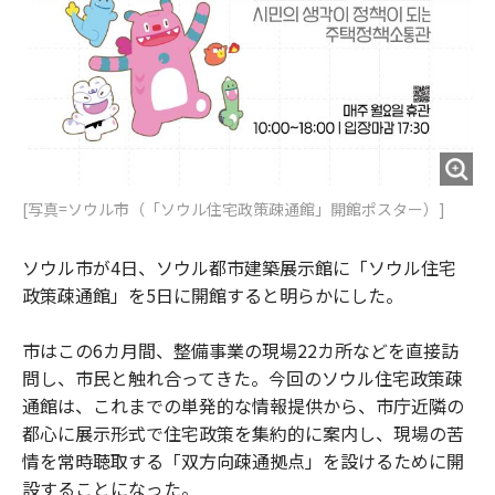
[写真=ソウル市（「ソウル住宅政策疎通館」開館ポスター）]
ソウル市が4日、ソウル都市建築展示館に「ソウル住宅
政策疎通館」を5日に開館すると明らかにした。
市はこの6カ月間、整備事業の現場22カ所などを直接訪
問し、市民と触れ合ってきた。今回のソウル住宅政策疎
通館は、これまでの単発的な情報提供から、市庁近隣の
都心に展示形式で住宅政策を集約的に案内し、現場の苦
情を常時聴取する「双方向疎通拠点」を設けるために開
設することになった。