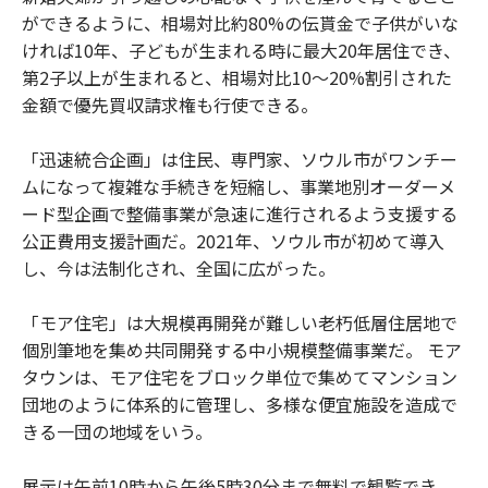
ができるように、相場対比約80%の伝貰金で子供がいな
ければ10年、子どもが生まれる時に最大20年居住でき、
第2子以上が生まれると、相場対比10～20%割引された
金額で優先買収請求権も行使できる。
「迅速統合企画」は住民、専門家、ソウル市がワンチー
ムになって複雑な手続きを短縮し、事業地別オーダーメ
ード型企画で整備事業が急速に進行されるよう支援する
公正費用支援計画だ。2021年、ソウル市が初めて導入
し、今は法制化され、全国に広がった。
「モア住宅」は大規模再開発が難しい老朽低層住居地で
個別筆地を集め共同開発する中小規模整備事業だ。 モア
タウンは、モア住宅をブロック単位で集めてマンション
団地のように体系的に管理し、多様な便宜施設を造成で
きる一団の地域をいう。
展示は午前10時から午後5時30分まで無料で観覧でき、