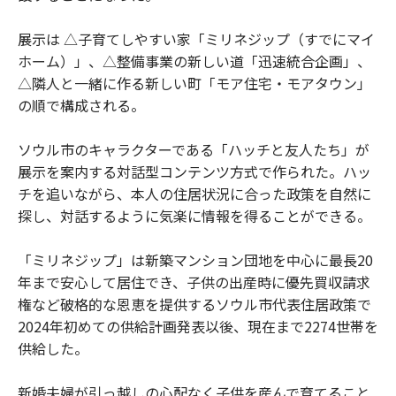
展示は △子育てしやすい家「ミリネジップ（すでにマイ
ホーム）」、△整備事業の新しい道「迅速統合企画」、
△隣人と一緒に作る新しい町「モア住宅・モアタウン」
の順で構成される。
ソウル市のキャラクターである「ハッチと友人たち」が
展示を案内する対話型コンテンツ方式で作られた。ハッ
チを追いながら、本人の住居状況に合った政策を自然に
探し、対話するように気楽に情報を得ることができる。
「ミリネジップ」は新築マンション団地を中心に最長20
年まで安心して居住でき、子供の出産時に優先買収請求
権など破格的な恩恵を提供するソウル市代表住居政策で
2024年初めての供給計画発表以後、現在まで2274世帯を
供給した。
新婚夫婦が引っ越しの心配なく子供を産んで育てること