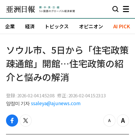
企業
経済
トピックス
オピニオン
AI PICK
ソウル市、5日から「住宅政策
疎通館」開館…住宅政策の紹
介と悩みの解消
登録 : 2026-02-04 14:52:08
修正 : 2026-02-04 15:23:13
양정미 기자
ssaleya@ajunews.com
f
t
z
Z
a
w
o
o
c
i
o
o