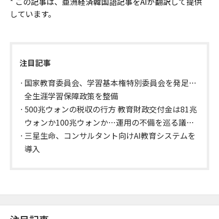
* この記事は、亜洲経済韓国語記事をAIが翻訳して提供
しています。
注目記事
国家教育委員会、学習基本権特別委員会を発足…
全生涯学習保障政策を整備
500兆ウォンの税収の行方 教育財政交付金は81兆
ウォンか100兆ウォンか…運用の不備を巡る議論
の中で算定方式が焦点に
三星生命、コンサルタント向けAI教育システムを
導入