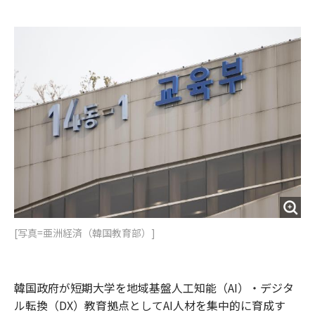
e
t
m
m
b
t
o
i
o
e
u
n
o
r
t
k
[写真=亜洲経済（韓国教育部）]
韓国政府が短期大学を地域基盤人工知能（AI）・デジタ
ル転換（DX）教育拠点としてAI人材を集中的に育成す