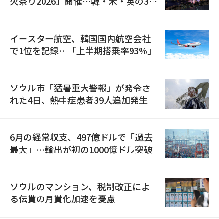
火祭り2026」開催…韓・米・英の3カ
国が参加
イースター航空、韓国国内航空会社
で1位を記録…「上半期搭乗率93%」
ソウル市「猛暑重大警報」が発令さ
れた4日、熱中症患者39人追加発生
6月の経常収支、497億ドルで「過去
最大」…輸出が初の1000億ドル突破
ソウルのマンション、税制改正によ
る伝貰の月貰化加速を憂慮