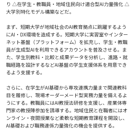
り △在学生・教職員・地域住民向け適合型AI力量強化 △
大学別特化モデル構築などだ。
まず、短期大学が地域社会のAI教育拠点に跳躍するよう
にAI・DX環境を造成する。短期大学に実習室やインター
ネット基盤（プラットフォーム）を拡充し、学生・教職
員が生成型AIを利用できるアカウントを普及させる。ま
た、学生別教科・比較と成果データを分析し、進路・就
職経路を設計するなどAI基盤の学生支援体系を用意でき
るよう支援する。
さらに、在学生がAI基礎から専攻連携力量まで関連教科
目を履修し、現場オーダーメード型実務力量を備えるよ
うにする。教職員にはAI教授法研修を支援し、産業体専
門家の教授陣参加を誘導する。地域住民と在職者にはオ
ンライン・夜間授業など柔軟な短期教育課程を開設し、
AI基礎および職務連係力量強化の機会を提供する。