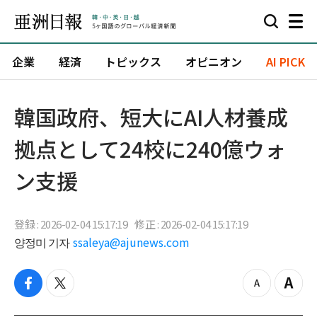
企業
経済
トピックス
オピニオン
AI PICK
韓国政府、短大にAI人材養成
拠点として24校に240億ウォ
ン支援
登録 : 2026-02-04 15:17:19
修正 : 2026-02-04 15:17:19
양정미 기자
ssaleya@ajunews.com
f
t
z
Z
a
w
o
o
c
i
o
o