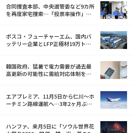
合同捜査本部、中央選管委など9カ所
を再度家宅捜索…「投票率操作」の
資料を確保
ポスコ・フューチャーエム、国内バ
ッテリー企業とLFP正極材19万トン
の供給契約を締結
韓国政府、猛暑で電力需要が過去最
高更新の可能性に需給対応体制を点
検
エアプレミア、11月5日から仁川〜ホ
ーチミン路線運航へ…3年2ヶ月ぶり
の再開
ハンファ、来月5日に「ソウル世界花