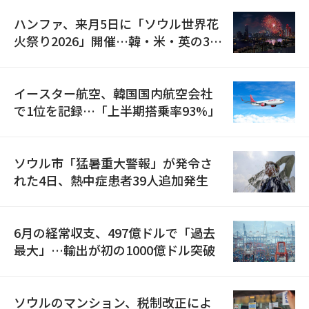
ハンファ、来月5日に「ソウル世界花
火祭り2026」開催…韓・米・英の3カ
国が参加
イースター航空、韓国国内航空会社
で1位を記録…「上半期搭乗率93%」
ソウル市「猛暑重大警報」が発令さ
れた4日、熱中症患者39人追加発生
6月の経常収支、497億ドルで「過去
最大」…輸出が初の1000億ドル突破
ソウルのマンション、税制改正によ