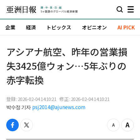
企業
経済
トピックス
オピニオン
AI PICK
アシアナ航空、昨年の営業損
失3425億ウォン…5年ぶりの
赤字転換
登録 : 2026-02-04 14:10:21
修正 : 2026-02-04 14:10:21
박수정 기자
psj2014@ajunews.com
f
t
z
Z
a
w
o
o
c
i
o
o