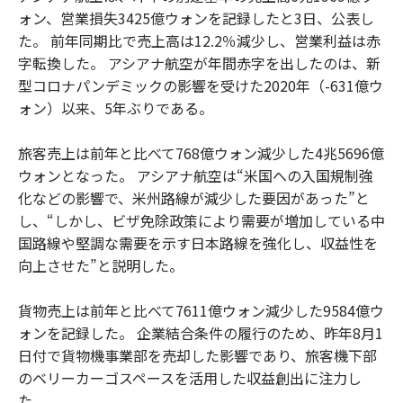
ォン、営業損失3425億ウォンを記録したと3日、公表し
た。 前年同期比で売上高は12.2％減少し、営業利益は赤
字転換した。 アシアナ航空が年間赤字を出したのは、新
型コロナパンデミックの影響を受けた2020年（-631億ウ
ォン）以来、5年ぶりである。
旅客売上は前年と比べて768億ウォン減少した4兆5696億
ウォンとなった。 アシアナ航空は“米国への入国規制強
化などの影響で、米州路線が減少した要因があった”と
し、“しかし、ビザ免除政策により需要が増加している中
国路線や堅調な需要を示す日本路線を強化し、収益性を
向上させた”と説明した。
貨物売上は前年と比べて7611億ウォン減少した9584億ウ
ォンを記録した。 企業結合条件の履行のため、昨年8月1
日付で貨物機事業部を売却した影響であり、旅客機下部
のベリーカーゴスペースを活用した収益創出に注力し
た。