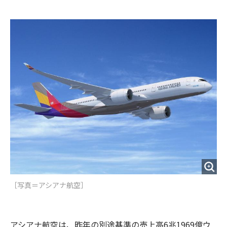
e
t
m
m
b
t
o
i
o
e
u
n
o
r
t
k
［写真＝アシアナ航空］
アシアナ航空は、昨年の別途基準の売上高6兆1969億ウ