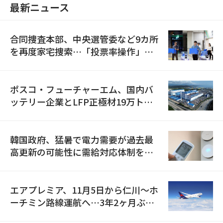
最新ニュース
合同捜査本部、中央選管委など9カ所
を再度家宅捜索…「投票率操作」の
資料を確保
ポスコ・フューチャーエム、国内バ
ッテリー企業とLFP正極材19万トン
の供給契約を締結
韓国政府、猛暑で電力需要が過去最
高更新の可能性に需給対応体制を点
検
エアプレミア、11月5日から仁川〜ホ
ーチミン路線運航へ…3年2ヶ月ぶり
の再開