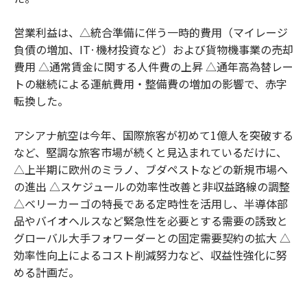
営業利益は、△統合準備に伴う一時的費用（マイレージ
負債の増加、IT·機材投資など）および貨物機事業の売却
費用 △通常賃金に関する人件費の上昇 △通年高為替レー
トの継続による運航費用・整備費の増加の影響で、赤字
転換した。
アシアナ航空は今年、国際旅客が初めて1億人を突破する
など、堅調な旅客市場が続くと見込まれているだけに、
△上半期に欧州のミラノ、ブダペストなどの新規市場へ
の進出 △スケジュールの効率性改善と非収益路線の調整
△ベリーカーゴの特長である定時性を活用し、半導体部
品やバイオヘルスなど緊急性を必要とする需要の誘致と
グローバル大手フォワーダーとの固定需要契約の拡大 △
効率性向上によるコスト削減努力など、収益性強化に努
める計画だ。