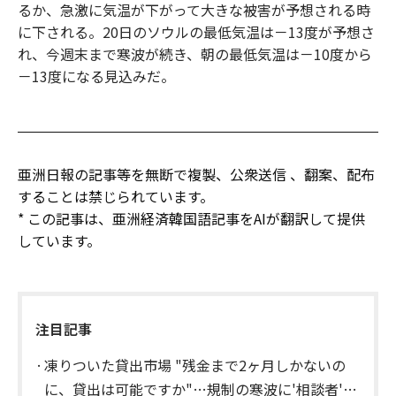
るか、急激に気温が下がって大きな被害が予想される時
に下される。20日のソウルの最低気温は－13度が予想さ
れ、今週末まで寒波が続き、朝の最低気温は－10度から
－13度になる見込みだ。
亜洲日報の記事等を無断で複製、公衆送信 、翻案、配布
することは禁じられています。
* この記事は、亜洲経済韓国語記事をAIが翻訳して提供
しています。
注目記事
凍りついた貸出市場 "残金まで2ヶ月しかないの
に、貸出は可能ですか"…規制の寒波に'相談者'を