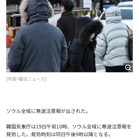
o
e
u
n
o
r
t
k
[写真=聯合ニュース]
ソウル全域に寒波注意報が出された。
韓国気象庁は19日午前10時、ソウル全域に寒波注意報を
発効した。発効時刻は同日午後9時以降となる。