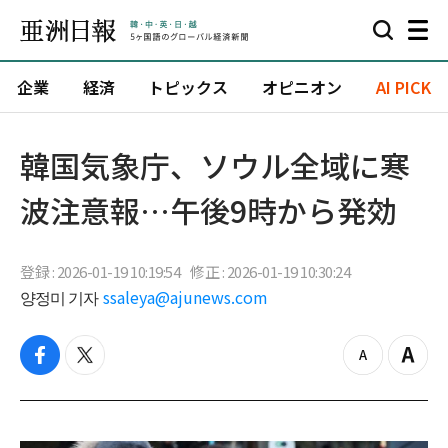
企業
経済
トピックス
オピニオン
AI PICK
韓国気象庁、ソウル全域に寒
波注意報…午後9時から発効
登録 : 2026-01-19 10:19:54
修正 : 2026-01-19 10:30:24
양정미 기자
ssaleya@ajunews.com
f
t
z
Z
a
w
o
o
c
i
o
o
e
t
m
m
b
t
o
i