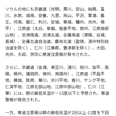
ソウルの他にも京畿道（光明、果川、安山、始興、富
川、水原、城南、安養、九里、烏山、平沢、軍浦、義
王、河南、龍仁、利川、安城、華城、驪州、光州、楊
平）、江原道（太白、寧越、旌善平地、原州、江原南部
山地）、忠清南道、忠清北道、全羅南道（潭陽、谷城、
長城）、全羅北道自治道、慶尚北道（盈徳、済州特別自
治道を除く）、仁川（江華郡、甕津郡を除く）、大田、
光州、大邱、世宗に寒波注意報が発令された。
さらに、京畿道（金浦、東豆川、漣川、抱川、加平、高
陽、楊州、議政府、坡州、南揚州）、江原道（平昌平
地、横城、鉄原、華川、洪川平地、春川、ヤング平地、
仁済平地、江原北部山地、江原中部山地）、仁川（江
華）には、朝の最低気温が－15度以下と予想され、寒波
警報が発効された。
一方、寒波注意報は朝の最低気温が2日以上-12度を下回