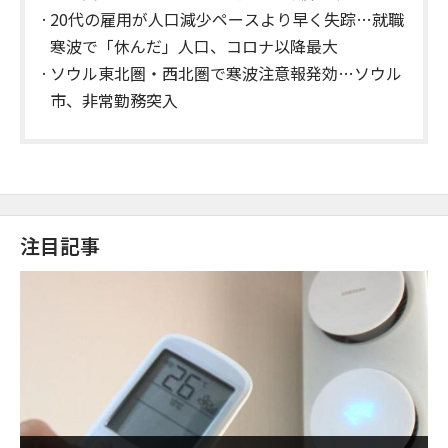
求めて三万里
20代の雇用が人口減少ペースより早く失踪…就職
寒波で「休んだ」人口、コロナ以降最大
ソウル東北圏・西北圏で寒波注意報発効…ソウル
市、非常勤務突入
注目記事