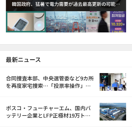
韓国政府、猛暑で電力需要が過去最高更新の可能性
に需給対応体制を点検
最新ニュース
合同捜査本部、中央選管委など9カ所
を再度家宅捜索…「投票率操作」の
資料を確保
ポスコ・フューチャーエム、国内バ
ッテリー企業とLFP正極材19万トン
の供給契約を締結