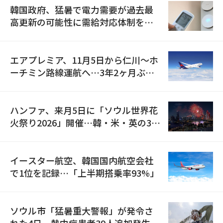
韓国政府、猛暑で電力需要が過去最
高更新の可能性に需給対応体制を点
検
エアプレミア、11月5日から仁川〜ホ
ーチミン路線運航へ…3年2ヶ月ぶり
の再開
ハンファ、来月5日に「ソウル世界花
火祭り2026」開催…韓・米・英の3カ
国が参加
イースター航空、韓国国内航空会社
で1位を記録…「上半期搭乗率93%」
ソウル市「猛暑重大警報」が発令さ