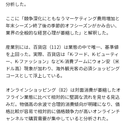
分析した。
ここに「競争深化にともなうマーケティング費用増加と
年末シーズン終了後の季節的オフシーズンがかみ合い、
業界の全般的な経営心理が萎縮した」と解釈した。
産業別には、百貨店（112）は業態の中で唯一、基準値
を上回った。実際、百貨店は「K-フード、K-ビューティ
ー、K-ファッション」などK-消費ブームにウォン安（米
ドル高）現象が加わり、海外観光客の必須ショッピング
コースとして浮上している。
オンラインショッピング（82）は対面消費が萎縮したオ
フライン業態に比べて相対的に堅調な流れを見せる見込
みだ。物価高の余波で合理的消費傾向が明確になり、価
格比較が容易で相対的に価格競争力が高いオンラインチ
ャンネルで購買需要が集中していると分析された。