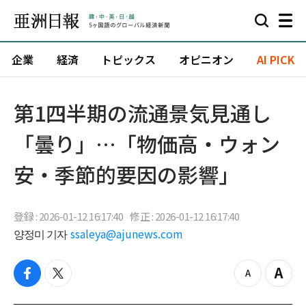
企業
経済
トピックス
オピニオン
AI PICK
第1四半期の流通景気見通し
「曇り」…「物価高・ウォン
安・季節的要因の影響」
登録 : 2026-01-12 16:17:40
修正 : 2026-01-12 16:17:40
양정미 기자
ssaleya@ajunews.com
f
t
z
Z
a
w
o
o
c
i
o
o