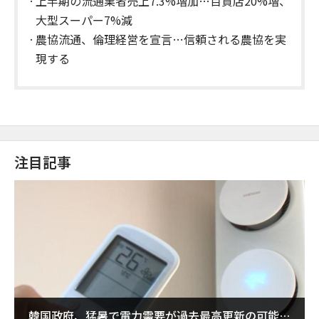
ーを開催
上半期の流通業者売上7.3%増加…百貨店20%増、
大型スーパー7%減
農協流通、倫理経営を宣言…信頼される農協を実
現する
注目記事
韓国政府、猛暑で電力需要が過去最高更新の可能性