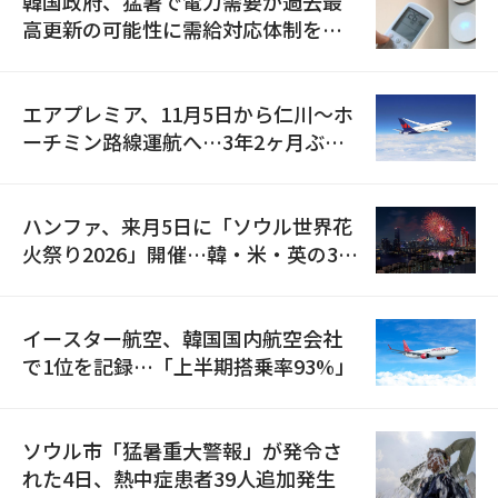
韓国政府、猛暑で電力需要が過去最
高更新の可能性に需給対応体制を点
検
エアプレミア、11月5日から仁川〜ホ
ーチミン路線運航へ…3年2ヶ月ぶり
の再開
ハンファ、来月5日に「ソウル世界花
火祭り2026」開催…韓・米・英の3カ
国が参加
イースター航空、韓国国内航空会社
で1位を記録…「上半期搭乗率93%」
ソウル市「猛暑重大警報」が発令さ
れた4日、熱中症患者39人追加発生