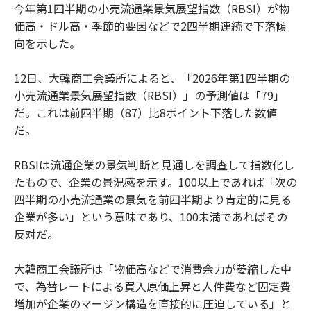
今年第1四半期の小売流通業景気展望指数（RBSI）が物
価高・ドル高・季節的要因などで2四半期連続で下落傾
向を示した。
12日、大韓商工会議所によると、「2026年第1四半期の
小売流通業景気展望指数（RBSI）」の予測値は「79」
だ。これは前四半期（87）比8ポイント下落した数値
だ。
RBSIは流通企業の景気判断と見通しを調査して指数化し
たもので、企業の景況感を示す。100以上であれば「次の
四半期の小売流通業の景気を前四半期より肯定的に見る
企業が多い」という意味であり、100未満であればその
反対だ。
大韓商工会議所は「物価高などで消費余力が萎縮した中
で、為替レートによる買入原価上昇と人件費など固定費
増加が企業のマージン構造を直接的に圧迫している」と