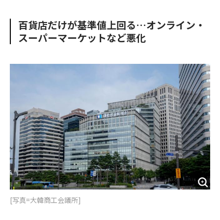
e
t
m
m
b
t
o
i
百貨店だけが基準値上回る…オンライン・
o
e
u
n
スーパーマーケットなど悪化
o
r
t
k
[写真=大韓商工会議所]