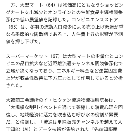
一方、大型マート（64）は物価高にともなうショッピン
グカート支出減少とオンラインとの生鮮食品主導権競争
深化で低い展望値を記録した。コンビニエンスストア
（65）は、冬期の流動人口減少による売り上げ低迷が重
なる季節的な閑散期である上、人件費上昇の影響が予測
値を押し下げた。
スーパーマーケット（67）は大型マートの少量化とコン
ビニの品目拡大など近距離流通チャンネル間競争深化で
立地が狭くなっており、エネルギー料金など運営固定費
上昇が収益性改善に下方圧力として作用していると分析
された。
大韓商工会議所のイ・ヒウォン流通物流振興院長は、
「大規模な割引イベントを通じて萎縮した消費心理を回
復し、地域経済に活力を吹き込む呼び水の役割が緊要
だ」と強調し、「流通は単純販売チャンネルを越えて人
工知能（AI）とデータ技術が集約された『先端知識産