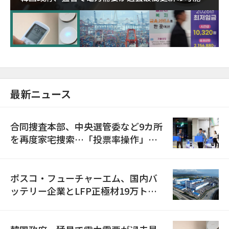
に需給対応体制を点検
最新ニュース
合同捜査本部、中央選管委など9カ所
を再度家宅捜索…「投票率操作」の
資料を確保
ポスコ・フューチャーエム、国内バ
ッテリー企業とLFP正極材19万トン
の供給契約を締結