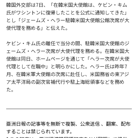
韓国外交部は7日、「在韓米国大使館は、ケビン・キム
氏がワシントンに復帰したことを公式に通知してきた」
とし「ジェームズ・ヘラー駐韓米国大使館公館次席が大
使代理を務める」と伝えた。
ケビン・キム氏の離任で当分の間、駐韓米国大使館のジ
ェームズ・ヘラー次席が大使代理を務める。在韓米国大
使館は同日、ホームページを通じて「ヘラー次席が大使
代理として在職中」と明らかにした。ヘラー氏は昨年7
月、在韓米軍大使館の次席に赴任し、米国務省の東アジ
ア太平洋局の副次官補代行や駐上海総領事などを務め
た。
亜洲日報の記事等を無断で複製、公衆送信 、翻案、配布
することは禁じられています。