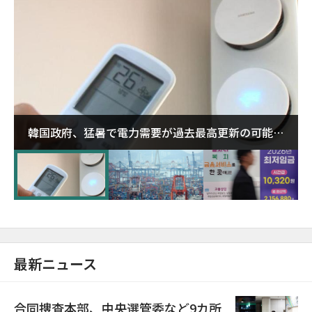
韓国政府、猛暑で電力需要が過去最高更新の可能性
に需給対応体制を点検
最新ニュース
合同捜査本部、中央選管委など9カ所