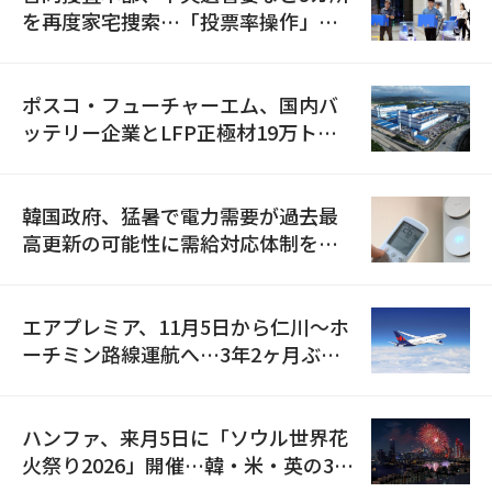
を再度家宅捜索…「投票率操作」の
資料を確保
ポスコ・フューチャーエム、国内バ
ッテリー企業とLFP正極材19万トン
の供給契約を締結
韓国政府、猛暑で電力需要が過去最
高更新の可能性に需給対応体制を点
検
エアプレミア、11月5日から仁川〜ホ
ーチミン路線運航へ…3年2ヶ月ぶり
の再開
ハンファ、来月5日に「ソウル世界花
火祭り2026」開催…韓・米・英の3カ