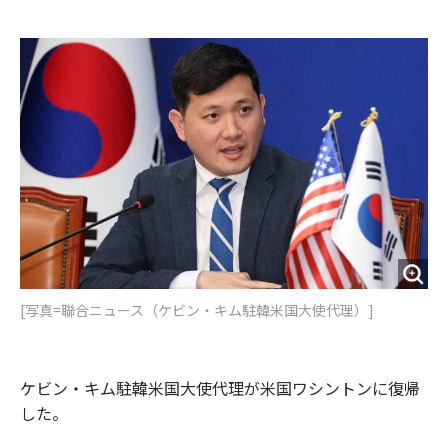
e
t
m
m
b
t
o
i
o
e
u
n
o
r
t
k
[写真=聯合ニュース（ケビン・キム駐韓米国大使代理）]
ケビン・キム駐韓米国大使代理が米国ワシントンに復帰
した。