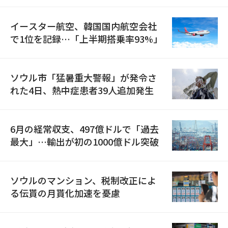
国が参加
イースター航空、韓国国内航空会社
で1位を記録…「上半期搭乗率93%」
ソウル市「猛暑重大警報」が発令さ
れた4日、熱中症患者39人追加発生
6月の経常収支、497億ドルで「過去
最大」…輸出が初の1000億ドル突破
ソウルのマンション、税制改正によ
る伝貰の月貰化加速を憂慮