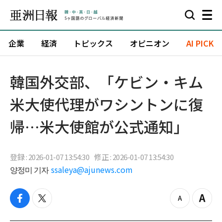
企業
経済
トピックス
オピニオン
AI PICK
韓国外交部、「ケビン・キム
米大使代理がワシントンに復
帰…米大使館が公式通知」
登録 : 2026-01-07 13:54:30
修正 : 2026-01-07 13:54:30
양정미 기자
ssaleya@ajunews.com
f
t
z
Z
a
w
o
o
c
i
o
o