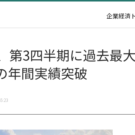
企業
経済
ー、第3四半期に過去最
の年間実績突破
5:23