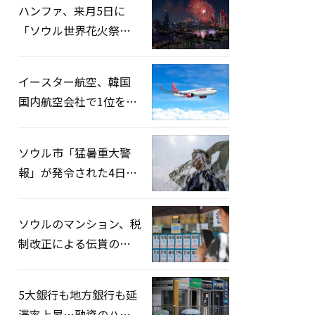
ハンファ、来月5日に
「ソウル世界花火祭り
2026」開催…韓・米・
英の3カ国が参加
イースター航空、韓国
国内航空会社で1位を記
録…「上半期搭乗率
93%」
ソウル市「猛暑重大警
報」が発令された4日、
熱中症患者39人追加発
生
ソウルのマンション、税
制改正による伝貰の月
貰化加速を憂慮
5大銀行も地方銀行も延
滞率上昇…融資のハー