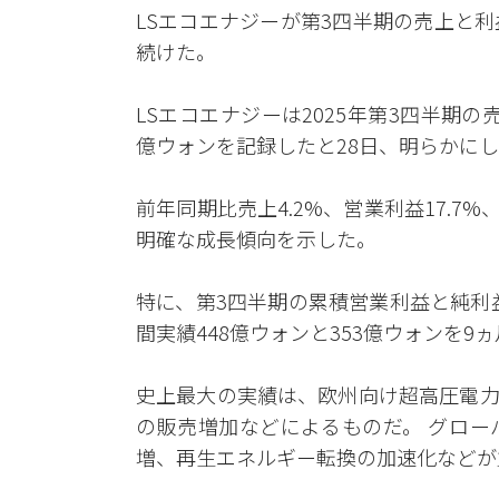
LSエコエナジーが第3四半期の売上と
続けた。
LSエコエナジーは2025年第3四半期の売
億ウォンを記録したと28日、明らかに
前年同期比売上4.2%、営業利益17.7
明確な成長傾向を示した。
特に、第3四半期の累積営業利益と純利益
間実績448億ウォンと353億ウォンを9
史上最大の実績は、欧州向け超高圧電力
の販売増加などによるものだ。 グロー
増、再生エネルギー転換の加速化などが