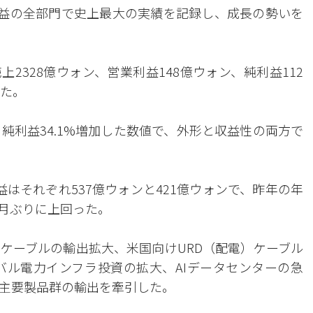
利益の全部門で史上最大の実績を記録し、成長の勢いを
上2328億ウォン、営業利益148億ウォン、純利益112
した。
%、純利益34.1%増加した数値で、外形と収益性の両方で
はそれぞれ537億ウォンと421億ウォンで、昨年の年
ヵ月ぶりに上回った。
ケーブルの輸出拡大、米国向けURD（配電）ケーブル
バル電力インフラ投資の拡大、AIデータセンターの急
主要製品群の輸出を牽引した。