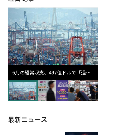
6月の経常収支、497億ドルで「過去
最大」…輸出が初の1000億ドル突破
最新ニュース