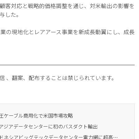
顧客対応と戦略的価格調整を通じ、対米輸出の影響を
与した。
事業の現地化とレアアース事業を新成長動翼にし、成長
信 、翻案、配布することは禁じられています。
高圧ケーブル商用化で米国市場攻略
東南アジアデータセンターに初のバスダクト輸出
· LSエコエナジー、インドネシアビッグテックデータセンター電力網に超高圧ケーブルを供給