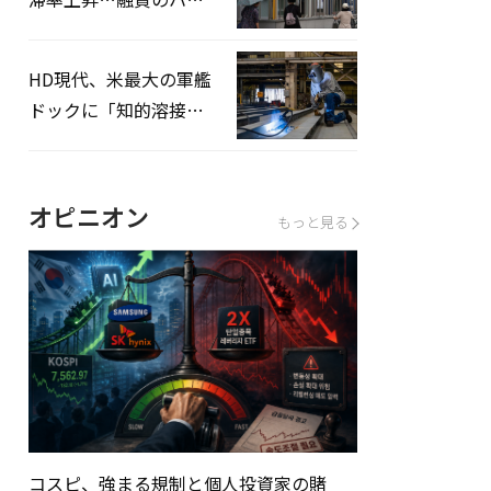
ドルはさらに高く
HD現代、米最大の軍艦
ドックに「知的溶接」
システムを導入へ
オピニオン
もっと見る
コスピ、強まる規制と個人投資家の賭