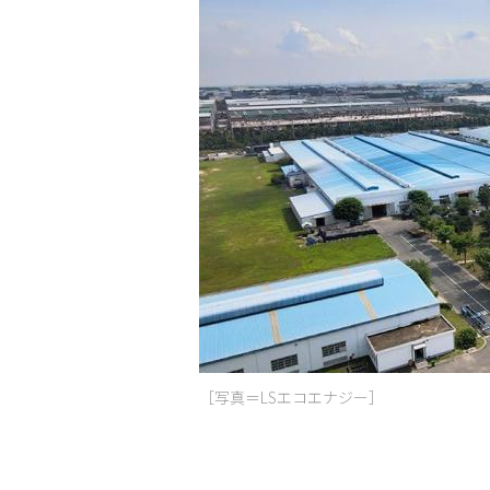
［写真＝LSエコエナジー］