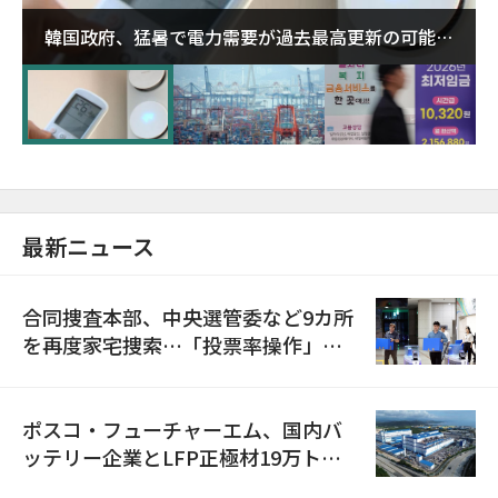
韓国政府、猛暑で電力需要が過去最高更新の可能性
に需給対応体制を点検
最新ニュース
合同捜査本部、中央選管委など9カ所
を再度家宅捜索…「投票率操作」の
資料を確保
ポスコ・フューチャーエム、国内バ
ッテリー企業とLFP正極材19万トン
の供給契約を締結