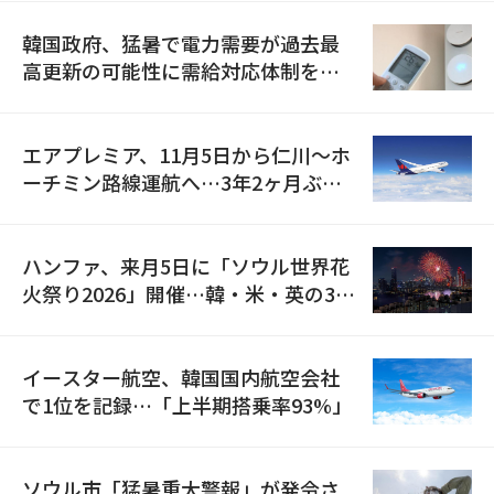
韓国政府、猛暑で電力需要が過去最
高更新の可能性に需給対応体制を点
検
エアプレミア、11月5日から仁川〜ホ
ーチミン路線運航へ…3年2ヶ月ぶり
の再開
ハンファ、来月5日に「ソウル世界花
火祭り2026」開催…韓・米・英の3カ
国が参加
イースター航空、韓国国内航空会社
で1位を記録…「上半期搭乗率93%」
ソウル市「猛暑重大警報」が発令さ