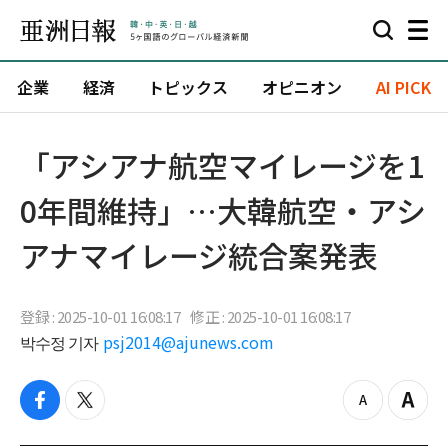
企業
経済
トピックス
オピニオン
AI PICK
「アシアナ航空マイレージを1
0年間維持」…大韓航空・アシ
アナマイレージ統合案発表
登録 : 2025-10-01 16:08:17
修正 : 2025-10-01 16:08:17
박수정 기자
psj2014@ajunews.com
f
t
z
Z
a
w
o
o
c
i
o
o