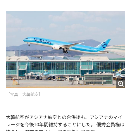
e
t
m
m
b
t
o
i
o
e
u
n
o
r
t
k
［写真＝大韓航空］
大韓航空がアシアナ航空との合併後も、アシアナのマイ
レージを今後10年間維持することにした。 優秀会員権は