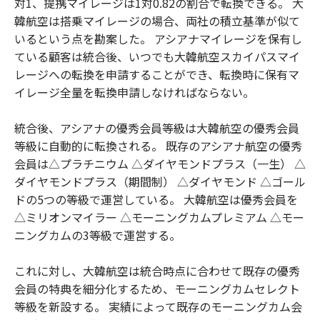
対1、提携マイレージは1対0.82の割合で転換できる。 大
韓航空は搭乗マイレージの場合、両社の積立基準が似て
いるという点を勘案した。 アシアナマイレージを保有し
ている顧客は統合後、いつでも大韓航空スカイパスマイ
レージへの転換を申請することができ、転換時に保有マ
イレージ全量を転換申請しなければならない。
統合後、アシアナの優秀会員等級は大韓航空の優秀会員
等級に自動的に転換される。 既存のアシアナ航空の優秀
会員は△プラチニウム △ダイヤモンドプラス（一生） △
ダイヤモンドプラス（期間制） △ダイヤモンド △ゴール
ドの5つの等級で運営している。 大韓航空は優秀会員を
△ミリオンマイラー △モーニングカムプレミアム △モー
ニングカムの3等級で運営する。
これに対し、大韓航空は統合時点に合わせて既存の優秀
会員の特典を細分化するため、モーニングカムセレクト
等級を新設する。 実績によって既存のモーニングカム会