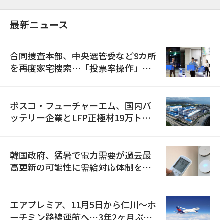
最新ニュース
合同捜査本部、中央選管委など9カ所
を再度家宅捜索…「投票率操作」の
資料を確保
ポスコ・フューチャーエム、国内バ
ッテリー企業とLFP正極材19万トン
の供給契約を締結
韓国政府、猛暑で電力需要が過去最
高更新の可能性に需給対応体制を点
検
エアプレミア、11月5日から仁川〜ホ
ーチミン路線運航へ…3年2ヶ月ぶり