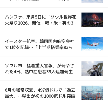
の再開
ハンファ、来月5日に「ソウル世界花
火祭り2026」開催…韓・米・英の3カ
国が参加
イースター航空、韓国国内航空会社
で1位を記録…「上半期搭乗率93%」
ソウル市「猛暑重大警報」が発令さ
れた4日、熱中症患者39人追加発生
6月の経常収支、497億ドルで「過去
最大」…輸出が初の1000億ドル突破