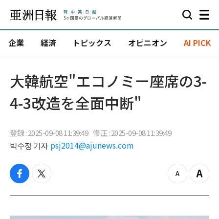
企業
経済
トピックス
オピニオン
AI PICK
大韓航空"エコノミー座席の3-
4-3改造を全面中断"
登録 : 2025-09-08 11:39:49
修正 : 2025-09-08 11:39:49
박수정 기자
psj2014@ajunews.com
f
t
z
Z
a
w
o
o
c
i
o
o
e
t
m
m
b
t
o
i