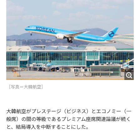
o
e
u
n
o
r
t
k
［写真＝大韓航空］
大韓航空がプレステージ（ビジネス）とエコノミー（一
般席）の間の等級であるプレミアム座席関連論議が続く
と、結局導入を中断することにした。