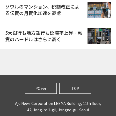
ソウルのマンション、税制改正によ
る伝貰の月貰化加速を憂慮
5大銀行も地方銀行も延滞率上昇…融
資のハードルはさらに高く
PC ver
TOP
Aju News Corporation LEEMA Building, 11th floor,
42, Jong-ro 1-gil, Jongno-gu, Seoul