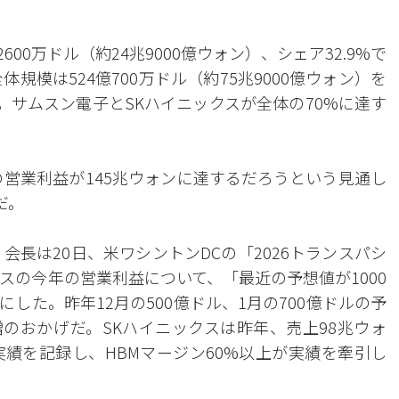
600万ドル（約24兆9000億ウォン）、シェア32.9%で
規模は524億700万ドル（約75兆9000億ウォン）を
。サムスン電子とSKハイニックスが全体の70%に達す
の営業利益が145兆ウォンに達するだろうという見通し
だ。
会長は20日、米ワシントンDCの「2026トランスパシ
スの今年の営業利益について、「最近の予想値が1000
した。昨年12月の500億ドル、1月の700億ドルの予
増のおかげだ。SKハイニックスは昨年、売上98兆ウォ
実績を記録し、HBMマージン60%以上が実績を牽引し