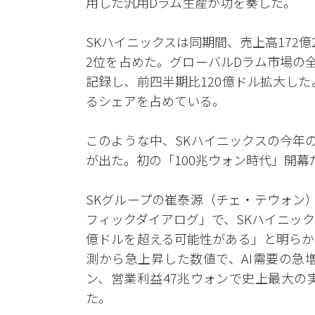
用した汎用Dラム生産が功を奏した。
SKハイニックスは同期間、売上高172億2
2位を占めた。グローバルDラム市場の全体
記録し、前四半期比120億ドル拡大した
るシェアを占めている。
このような中、SKハイニックスの今年
が出た。初の「100兆ウォン時代」開幕
SKグループの崔泰源（チェ・テウォン）
フィックダイアログ」で、SKハイニック
億ドルを超える可能性がある」と明らかに
測から急上昇した数値で、AI需要の急
ン、営業利益47兆ウォンで史上最大の
た。