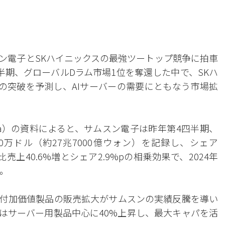
スン電子とSKハイニックスの最強ツートップ競争に拍車
半期、グローバルDラム市場1位を奪還した中で、SKハ
代の突破を予測し、AIサーバーの需要にともなう市場拡
ia）の資料によると、サムスン電子は昨年第4四半期、
00万ドル（約27兆7000億ウォン）を記録し、シェア
売上40.6%増とシェア2.9%pの相乗効果で、2024年
。
Xなど高付加価値製品の販売拡大がサムスンの実績反騰を導い
）はサーバー用製品中心に40%上昇し、最大キャパを活