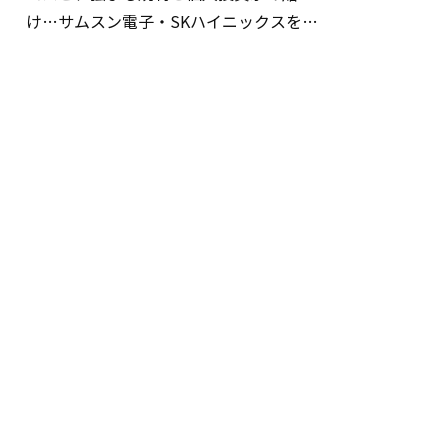
け…サムスン電子・SKハイニックスを巡
る明暗