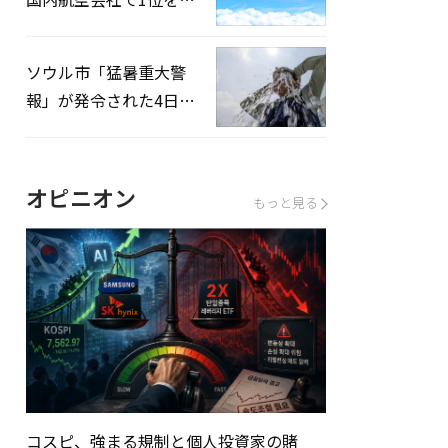
録…「上半期搭乗率
93%」
ソウル市「猛暑重大警
報」が発令された4日、
熱中症患者39人追加発
生
オピニオン
もっと見る
コスピ、強まる規制と個人投資家の賭