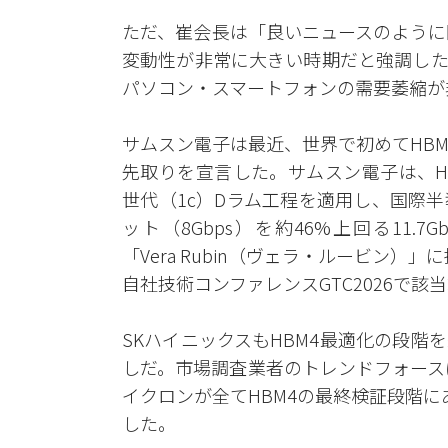
ただ、崔会長は「良いニュースのように
変動性が非常に大きい時期だと強調した
パソコン・スマートフォンの需要萎縮が
サムスン電子は最近、世界で初めてHBM
先取りを宣言した。サムスン電子は、H
世代（1c）Dラム工程を適用し、国際半
ット（8Gbps）を約46%上回る11.7
「Vera Rubin（ヴェラ・ルービン）」
自社技術コンファレンスGTC2026で
SKハイニックスもHBM4最適化の段
しだ。市場調査業者のトレンドフォース
イクロンが全てHBM4の最終検証段階
した。