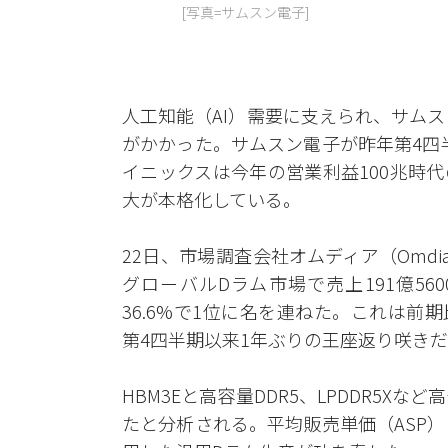
[写真=サムスン電子]
人工知能（AI）需要に支えられ、サム
がかかった。サムスン電子が昨年第4四
イニックスは今年の営業利益100兆時
大が本格化している。
22日、市場調査会社オムディア（Omd
グローバルDラム市場で売上191億56
36.6%で1位に名を連ねた。これは前期比
第4四半期以来1年ぶりの王座返り咲きだ
HBM3Eと高容量DDR5、LPDDR5
たと分析される。平均販売単価（ASP