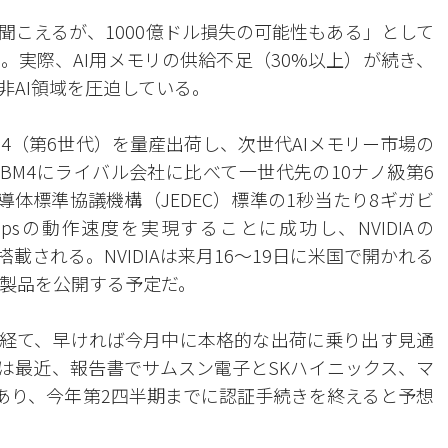
聞こえるが、1000億ドル損失の可能性もある」として
。実際、AI用メモリの供給不足（30%以上）が続き、
非AI領域を圧迫している。
4（第6世代）を量産出荷し、次世代AIメモリー市場の
BM4にライバル会社に比べて一世代先の10ナノ級第6
導体標準協議機構（JEDEC）標準の1秒当たり8ギガビ
Gbpsの動作速度を実現することに成功し、NVIDIAの
に搭載される。NVIDIAは来月16～19日に米国で開かれる
該当製品を公開する予定だ。
階を経て、早ければ今月中に本格的な出荷に乗り出す見通
は最近、報告書でサムスン電子とSKハイニックス、マ
にあり、今年第2四半期までに認証手続きを終えると予想