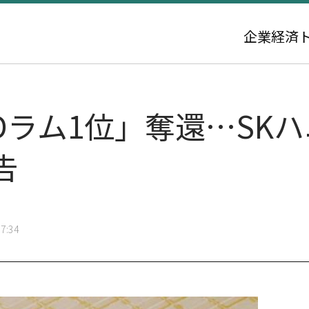
企業
経済
ラム1位」奪還…SKハ
告
7:34