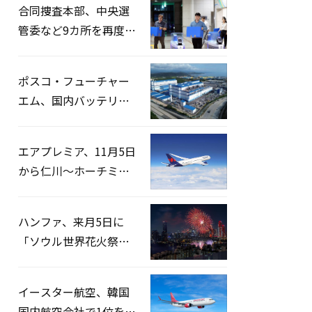
合同捜査本部、中央選
管委など9カ所を再度家
宅捜索…「投票率操
作」の資料を確保
ポスコ・フューチャー
エム、国内バッテリー
企業とLFP正極材19万ト
ンの供給契約を締結
エアプレミア、11月5日
から仁川〜ホーチミン
路線運航へ…3年2ヶ月
ぶりの再開
ハンファ、来月5日に
「ソウル世界花火祭り
2026」開催…韓・米・
英の3カ国が参加
イースター航空、韓国
国内航空会社で1位を記