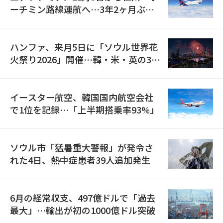
ーチミン路線運航へ…3年2ヶ月ぶり
の再開
ハンファ、来月5日に「ソウル世界花
火祭り2026」開催…韓・米・英の3カ
国が参加
イースター航空、韓国国内航空会社
で1位を記録…「上半期搭乗率93%」
ソウル市「猛暑重大警報」が発令さ
れた4日、熱中症患者39人追加発生
6月の経常収支、497億ドルで「過去
最大」…輸出が初の1000億ドル突破