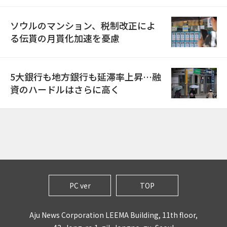
ソウルのマンション、税制改正によ
る伝貰の月貰化加速を憂慮
5大銀行も地方銀行も延滞率上昇…融
資のハードルはさらに高く
PC ver
TOP
Aju News Corporation LEEMA Building, 11th floor,