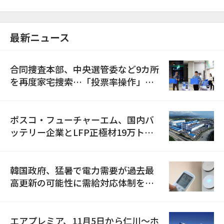
最新ニュース
合同捜査本部、中央選管委など9カ所
を再度家宅捜索…「投票率操作」の
資料を確保
ポスコ・フューチャーエム、国内バ
ッテリー企業とLFP正極材19万トン
の供給契約を締結
韓国政府、猛暑で電力需要が過去最
高更新の可能性に需給対応体制を点
検
エアプレミア、11月5日から仁川〜ホ