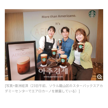
e
t
m
m
b
t
o
i
o
e
u
n
o
r
t
k
[写真=亜洲経済（23日午前、ソウル龍山区のスターバックスアカ
デミーセンターでエアロカーノを披露している）]