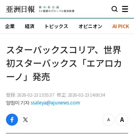
企業
経済
トピックス
オピニオン
AI PICK
スターバックスコリア、世界
初スターバックス「エアロカ
ーノ」発売
登録 : 2026-02-23 13:55:37
修正 : 2026-02-23 14:00:34
양정미 기자
ssaleya@ajunews.com
f
t
z
Z
a
w
o
o
c
i
o
o