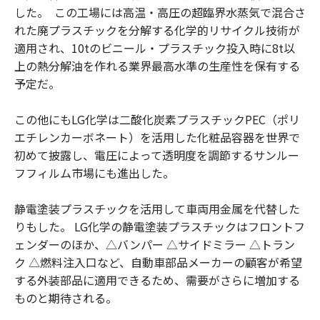
した。 この工場には高温・高圧の超臨界水蒸気で混合さ
れた廃プラスチックを分解する化学的リサイクル技術が
適用され、10tのビニール・プラスチック投入時に8t以
上の熱分解油を作れる業界最高水準の生産性を保有する
予定だ。
この他にもLG化学は二酸化炭素プラスチックPEC（ポリ
エチレンカーボネート）を活用した化粧品容器を世界で
初めて披露し、電圧によって透明度を調節するサンルー
フフィルム市場にも進出した。
静電塗装プラスチックを活用して車両用金属を代替した
りもした。 LG化学の静電塗装プラスチックはフロントフ
ェンダーのほか、△バンパー △サイドミラー △トラン
ク △燃料注入口など、自動車部品メーカーの顧客が希望
する外装部品に適用できるため、需要がさらに増加する
ものと期待される。