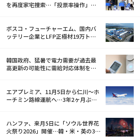
を再度家宅捜索…「投票率操作」の
資料を確保
ポスコ・フューチャーエム、国内バ
ッテリー企業とLFP正極材19万トン
の供給契約を締結
韓国政府、猛暑で電力需要が過去最
高更新の可能性に需給対応体制を点
検
エアプレミア、11月5日から仁川〜ホ
ーチミン路線運航へ…3年2ヶ月ぶり
の再開
ハンファ、来月5日に「ソウル世界花
火祭り2026」開催…韓・米・英の3カ
国が参加