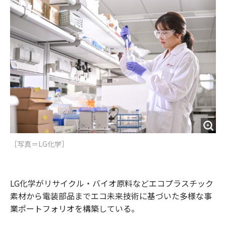
o
e
u
n
o
r
t
k
［写真＝LG化学］
LG化学がリサイクル・バイオ原料などエコプラスチック
素材から電装部品までエコ未来技術に基づいた多様な事
業ポートフォリオを構築している。