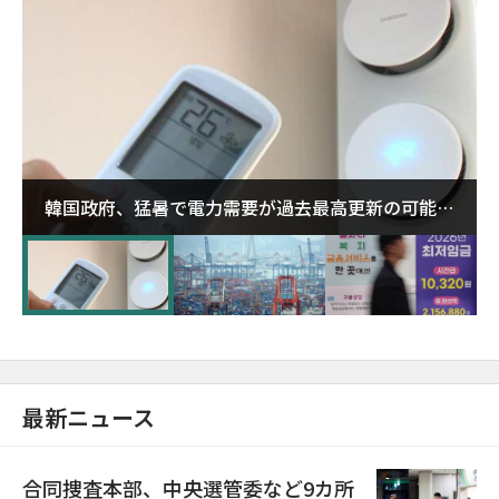
韓国政府、猛暑で電力需要が過去最高更新の可能性
に需給対応体制を点検
最新ニュース
合同捜査本部、中央選管委など9カ所