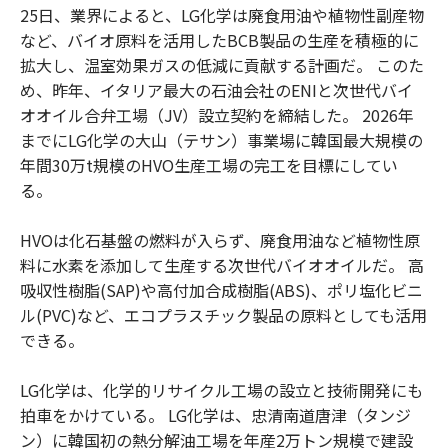
25日、業界によると、LG化学は廃食用油や植物性副産物
など、バイオ原料を活用したBCB製品の生産を積極的に
拡大し、温室効果ガスの低減に貢献する計画だ。 このた
め、昨年、イタリア最大の石油会社のENIと次世代バイ
オオイル合弁工場（JV）設立契約を締結した。 2026年
までにLG化学の大山（テサン）事業場に韓国最大規模の
年間30万t規模のHVO生産工場の完工を目標にしてい
る。
HVOは化石基盤の燃料が入らず、廃食用油など植物性原
料に水素を添加して生産する次世代バイオオイルだ。 高
吸収性樹脂(SAP)や高付加合成樹脂(ABS)、ポリ塩化ビニ
ル(PVC)など、エコプラスチック製品の原料としても活用
できる。
LG化学は、化学的リサイクル工場の設立と技術開発にも
拍車をかけている。 LG化学は、忠清南道唐津（タンジ
ン）に韓国初の熱分解油工場を年産2万トン規模で建設