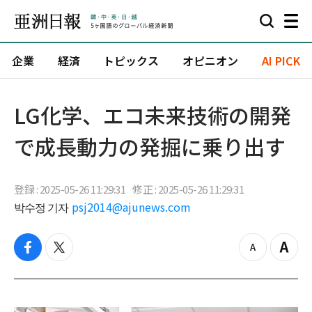
企業
経済
トピックス
オピニオン
AI PICK
LG化学、エコ未来技術の開発
で成長動力の発掘に乗り出す
登録 : 2025-05-26 11:29:31
修正 : 2025-05-26 11:29:31
박수정 기자
psj2014@ajunews.com
f
t
z
Z
a
w
o
o
c
i
o
o
e
t
m
m
b
t
o
i