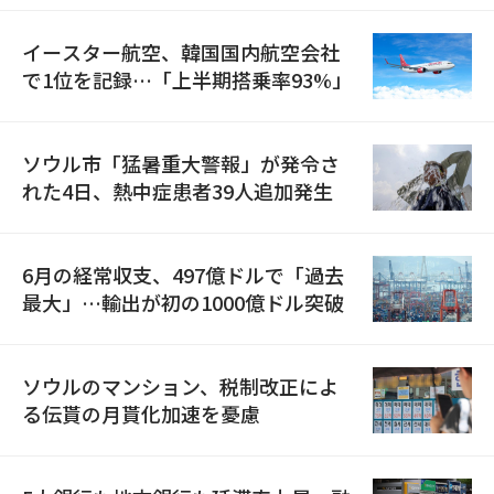
イースター航空、韓国国内航空会社
で1位を記録…「上半期搭乗率93%」
ソウル市「猛暑重大警報」が発令さ
れた4日、熱中症患者39人追加発生
6月の経常収支、497億ドルで「過去
最大」…輸出が初の1000億ドル突破
ソウルのマンション、税制改正によ
る伝貰の月貰化加速を憂慮