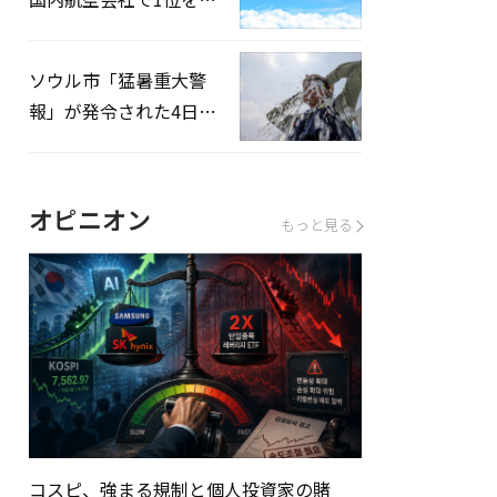
録…「上半期搭乗率
93%」
ソウル市「猛暑重大警
報」が発令された4日、
熱中症患者39人追加発
生
オピニオン
もっと見る
コスピ、強まる規制と個人投資家の賭