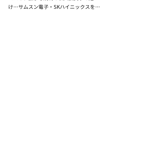
け…サムスン電子・SKハイニックスを巡
る明暗