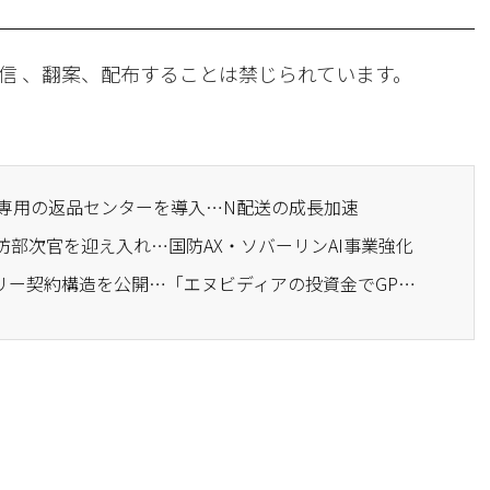
信 、翻案、配布することは禁じられています。
会員専用の返品センターを導入…N配送の成長加速
防部次官を迎え入れ…国防AX・ソバーリンAI事業強化
· ネイバー、AIファクトリー契約構造を公開…「エヌビディアの投資金でGPUを購入する構造ではない」