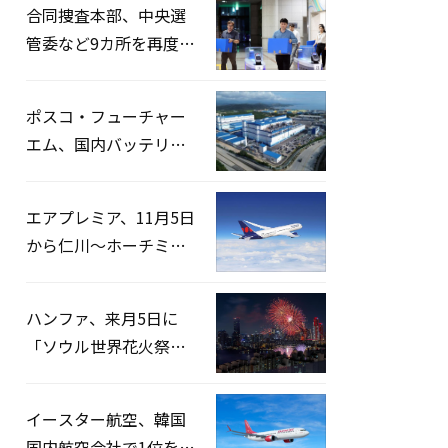
合同捜査本部、中央選
管委など9カ所を再度家
宅捜索…「投票率操
作」の資料を確保
ポスコ・フューチャー
エム、国内バッテリー
企業とLFP正極材19万ト
ンの供給契約を締結
エアプレミア、11月5日
から仁川〜ホーチミン
路線運航へ…3年2ヶ月
ぶりの再開
ハンファ、来月5日に
「ソウル世界花火祭り
2026」開催…韓・米・
英の3カ国が参加
イースター航空、韓国
国内航空会社で1位を記