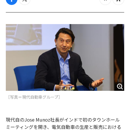
f
t
z
Z
a
w
o
o
c
i
o
o
e
t
m
m
b
t
o
i
o
e
u
n
o
r
t
k
［写真＝現代自動車グループ］
現代自のJose Munoz社長がインドで初のタウンホール
ミーティングを開き、電気自動車の生産と販売における