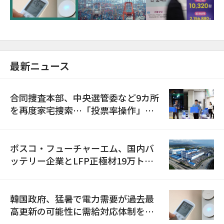
最新ニュース
合同捜査本部、中央選管委など9カ所
を再度家宅捜索…「投票率操作」の
資料を確保
ポスコ・フューチャーエム、国内バ
ッテリー企業とLFP正極材19万トン
の供給契約を締結
韓国政府、猛暑で電力需要が過去最
高更新の可能性に需給対応体制を点
検