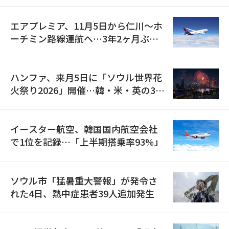
エアプレミア、11月5日から仁川〜ホ
ーチミン路線運航へ…3年2ヶ月ぶり
の再開
ハンファ、来月5日に「ソウル世界花
火祭り2026」開催…韓・米・英の3カ
国が参加
イースター航空、韓国国内航空会社
で1位を記録…「上半期搭乗率93%」
ソウル市「猛暑重大警報」が発令さ
れた4日、熱中症患者39人追加発生