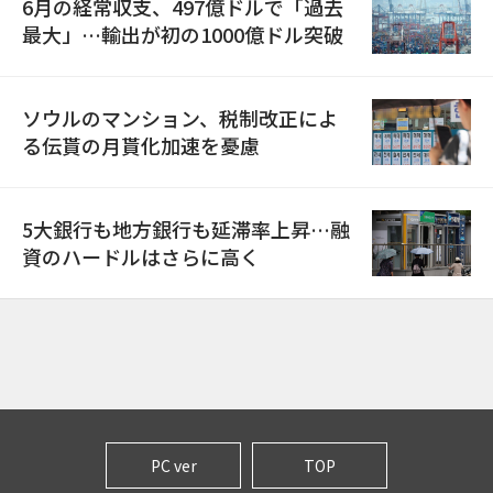
6月の経常収支、497億ドルで「過去
最大」…輸出が初の1000億ドル突破
ソウルのマンション、税制改正によ
る伝貰の月貰化加速を憂慮
5大銀行も地方銀行も延滞率上昇…融
資のハードルはさらに高く
PC ver
TOP