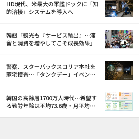
HD現代、米最大の軍艦ドックに「知
的溶接」システムを導入へ
韓銀「観光も『サービス輸出』…滞
留と消費を増やしてこそ成長効果」
警察、スターバックスコリア本社を
家宅捜査…「タンクデー」イベント
巡り侮辱容疑
韓国の高齢層1700万人時代…希望す
る勤労年齢は平均73.6歳・月平均賃
金は300万ウォン以上