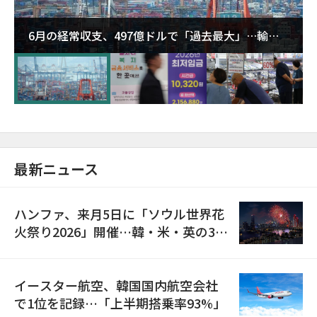
6月の経常収支、497億ドルで「過去最大」…輸出
が初の1000億ドル突破
最新ニュース
ハンファ、来月5日に「ソウル世界花
火祭り2026」開催…韓・米・英の3カ
国が参加
イースター航空、韓国国内航空会社
で1位を記録…「上半期搭乗率93%」