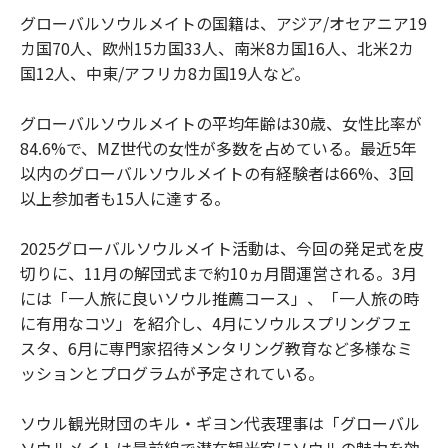
グローバルソウルメイトの国籍は、アジア/オセアニア19
カ国70人、欧州15カ国33人、南米8カ国16人、北米2カ
国12人、中東/アフリカ8カ国19人など。
グローバルソウルメイトの平均年齢は30歳、女性比率が
84.6%で、MZ世代の女性が多数を占めている。最近5年
以内のグローバルソウルメイトの有経験者は66%、3回
以上参加者も15人に達する。
2025グローバルソウルメイト活動は、今回の発足式を皮
切りに、11月の解団式まで約10ヵ月間運営される。3月
には「一人旅に良いソウル推薦コース」、「一人旅の時
に有用なコツ」を紹介し、4月にソウルスプリングフェ
スタ、6月に専門家招待メンタリング教育など多様なミ
ッションとプログラムが予定されている。
ソウル観光財団のキル・ギヨン代表理事は「グローバル
ソウルメイトは最前線で潜在観光客にソウルの魅力を効