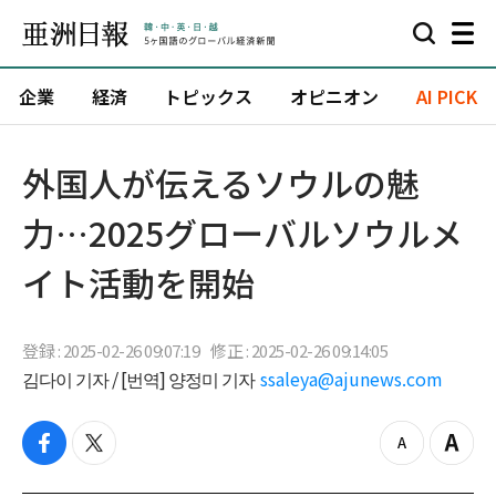
企業
経済
トピックス
オピニオン
AI PICK
外国人が伝えるソウルの魅
力…2025グローバルソウルメ
イト活動を開始
登録 : 2025-02-26 09:07:19
修正 : 2025-02-26 09:14:05
김다이 기자 / [번역] 양정미 기자
ssaleya@ajunews.com
f
t
z
Z
a
w
o
o
c
i
o
o