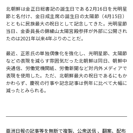
北朝鮮は金正日総書記の誕生日である2月16日を光明星
節と名付け、金日成主席の誕生日の太陽節（4月15日）
とともに民族最大の祝日として記念してきた。光明星節
当日、金委員長の錦繍山太陽宮殿参拝が外部に公開され
たのは2021年以来4年ぶりのことだ。
最近、正恩氏の単独偶像化を強化し、光明星節、太陽節
などの表現を減らす雰囲気だった北朝鮮は同日、朝鮮中
央通信、労働党機関紙、労働新聞など対内外メディアで
表現を使用した。ただ、北朝鮮最大の祝日であるにもか
かわらず、慶祝の行事や記念記事は例年に比べて大幅に
減ったとみられる。
亜洲日報の記事等を無断で複製、公衆送信 、翻案、配布