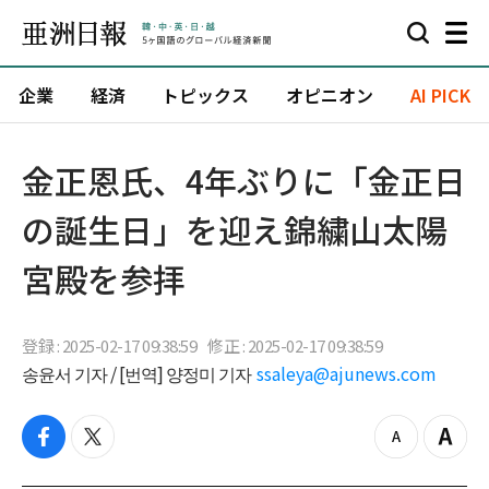
企業
経済
トピックス
オピニオン
AI PICK
金正恩氏、4年ぶりに「金正日
の誕生日」を迎え錦繍山太陽
宮殿を参拝
登録 : 2025-02-17 09:38:59
修正 : 2025-02-17 09:38:59
송윤서 기자 / [번역] 양정미 기자
ssaleya@ajunews.com
f
t
z
Z
a
w
o
o
c
i
o
o