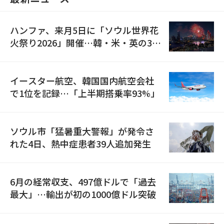
ハンファ、来月5日に「ソウル世界花
火祭り2026」開催…韓・米・英の3カ
国が参加
イースター航空、韓国国内航空会社
で1位を記録…「上半期搭乗率93%」
ソウル市「猛暑重大警報」が発令さ
れた4日、熱中症患者39人追加発生
6月の経常収支、497億ドルで「過去
最大」…輸出が初の1000億ドル突破