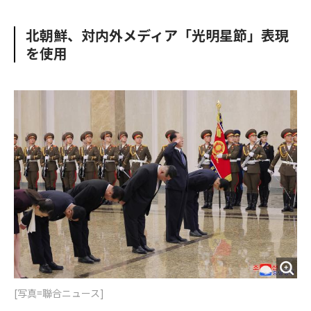
e
t
m
m
b
t
o
i
北朝鮮、対内外メディア「光明星節」表現
o
e
u
n
を使用
o
r
t
k
[写真=聯合ニュース]