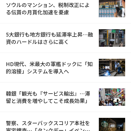
ソウルのマンション、税制改正によ
る伝貰の月貰化加速を憂慮
5大銀行も地方銀行も延滞率上昇…融
資のハードルはさらに高く
HD現代、米最大の軍艦ドックに「知
的溶接」システムを導入へ
韓銀「観光も『サービス輸出』…滞
留と消費を増やしてこそ成長効果」
警察、スターバックスコリア本社を
家宅捜査…「タンクデー」イベント