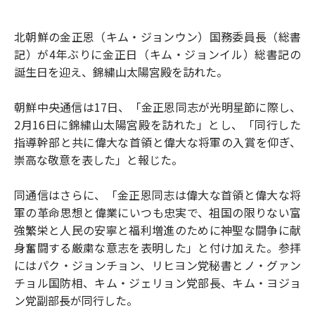
北朝鮮の金正恩（キム・ジョンウン）国務委員長（総書
記）が4年ぶりに金正日（キム・ジョンイル）総書記の
誕生日を迎え、錦繍山太陽宮殿を訪れた。
朝鮮中央通信は17日、「金正恩同志が光明星節に際し、
2月16日に錦繍山太陽宮殿を訪れた」とし、「同行した
指導幹部と共に偉大な首領と偉大な将軍の入賞を仰ぎ、
崇高な敬意を表した」と報じた。
同通信はさらに、「金正恩同志は偉大な首領と偉大な将
軍の革命思想と偉業にいつも忠実で、祖国の限りない富
強繁栄と人民の安寧と福利増進のために神聖な闘争に献
身奮闘する厳粛な意志を表明した」と付け加えた。参拝
にはパク・ジョンチョン、リヒヨン党秘書とノ・グァン
チョル国防相、キム・ジェリョン党部長、キム・ヨジョ
ン党副部長が同行した。