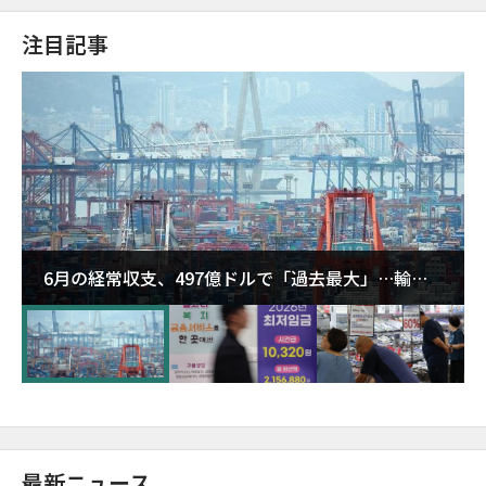
注目記事
6月の経常収支、497億ドルで「過去最大」…輸出
が初の1000億ドル突破
最新ニュース