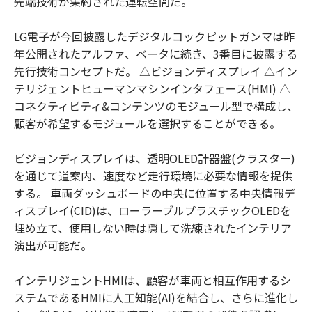
先端技術が集約された運転空間だ。
LG電子が今回披露したデジタルコックピットガンマは昨
年公開されたアルファ、ベータに続き、3番目に披露する
先行技術コンセプトだ。 △ビジョンディスプレイ △イン
テリジェントヒューマンマシンインタフェース(HMI) △
コネクティビティ&コンテンツのモジュール型で構成し、
顧客が希望するモジュールを選択することができる。
ビジョンディスプレイは、透明OLED計器盤(クラスター)
を通じて道案内、速度など走行環境に必要な情報を提供
する。 車両ダッシュボードの中央に位置する中央情報デ
ィスプレイ(CID)は、ローラーブルプラスチックOLEDを
埋め立て、使用しない時は隠して洗練されたインテリア
演出が可能だ。
インテリジェントHMIは、顧客が車両と相互作用するシ
ステムであるHMIに人工知能(AI)を結合し、さらに進化し