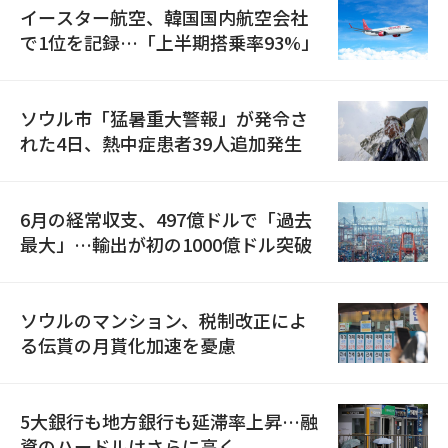
イースター航空、韓国国内航空会社
で1位を記録…「上半期搭乗率93%」
ソウル市「猛暑重大警報」が発令さ
れた4日、熱中症患者39人追加発生
6月の経常収支、497億ドルで「過去
最大」…輸出が初の1000億ドル突破
ソウルのマンション、税制改正によ
る伝貰の月貰化加速を憂慮
5大銀行も地方銀行も延滞率上昇…融
資のハードルはさらに高く