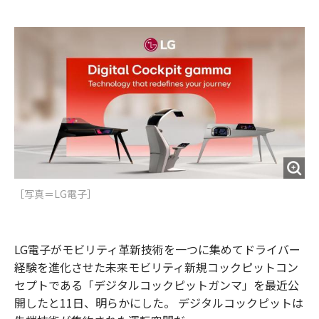
e
t
m
m
b
t
o
i
o
e
u
n
o
r
t
k
［写真＝LG電子］
LG電子がモビリティ革新技術を一つに集めてドライバー
経験を進化させた未来モビリティ新規コックピットコン
セプトである「デジタルコックピットガンマ」を最近公
開したと11日、明らかにした。 デジタルコックピットは