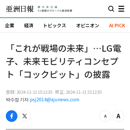
企業
経済
トピックス
オピニオン
AI PICK
「これが戦場の未来」…LG電
子、未来モビリティコンセプ
ト「コックピット」の披露
登録 : 2024-11-11 15:12:35
修正 : 2024-11-11 15:12:35
박수정 기자
psj2014@ajunews.com
f
t
z
Z
a
w
o
o
c
i
o
o