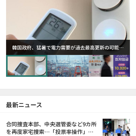
韓国政府、猛暑で電力需要が過去最高更新の可能性
に需給対応体制を点検
最新ニュース
合同捜査本部、中央選管委など9カ所
を再度家宅捜索…「投票率操作」の