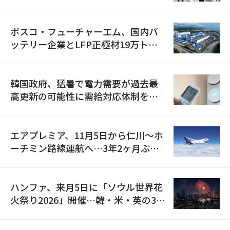
資料を確保
ポスコ・フューチャーエム、国内バ
ッテリー企業とLFP正極材19万トン
の供給契約を締結
韓国政府、猛暑で電力需要が過去最
高更新の可能性に需給対応体制を点
検
エアプレミア、11月5日から仁川〜ホ
ーチミン路線運航へ…3年2ヶ月ぶり
の再開
ハンファ、来月5日に「ソウル世界花
火祭り2026」開催…韓・米・英の3カ
国が参加