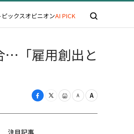
トピックス
オピニオン
AI PICK
合…「雇用創出と
注目記事