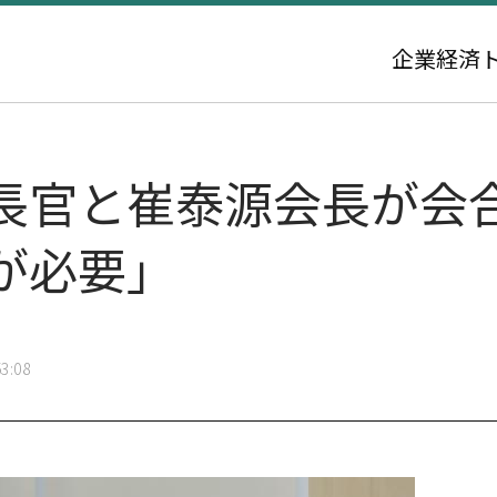
企業
経済
長官と崔泰源会長が会
が必要」
3:08