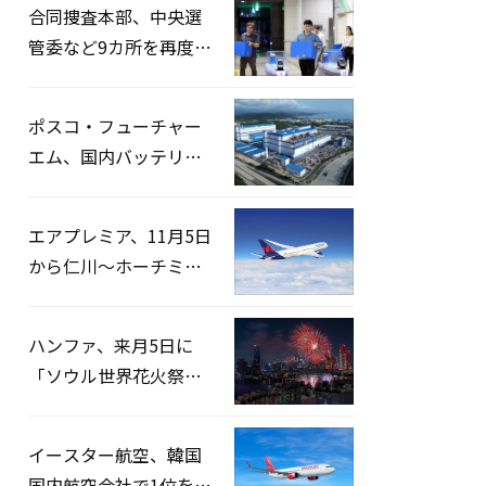
合同捜査本部、中央選
管委など9カ所を再度家
宅捜索…「投票率操
作」の資料を確保
ポスコ・フューチャー
エム、国内バッテリー
企業とLFP正極材19万ト
ンの供給契約を締結
エアプレミア、11月5日
から仁川〜ホーチミン
路線運航へ…3年2ヶ月
ぶりの再開
ハンファ、来月5日に
「ソウル世界花火祭り
2026」開催…韓・米・
英の3カ国が参加
イースター航空、韓国
国内航空会社で1位を記