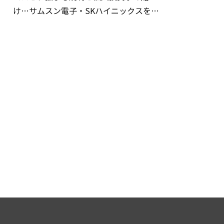
け…サムスン電子・SKハイニックスを巡
る明暗