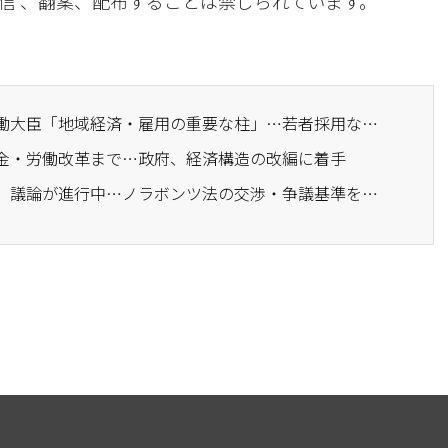
信 、翻案、配布することは禁じられています。
· 中堅企業との面会で労働大臣「地域経済・雇用の重要な柱」…若者採用などを議論
年金・労働改革まで…政府、経済構造の改編に着手
· 労働長官「メガ特区法、議論が進行中…ノラボンツ法の交渉・争議基準を具体化」