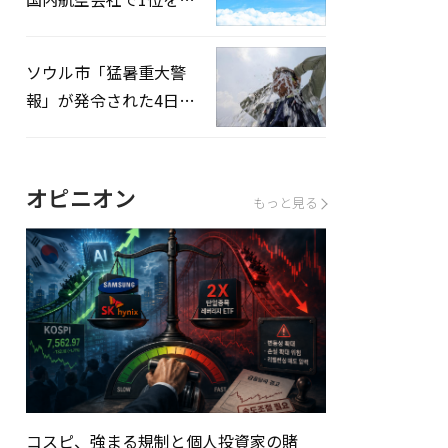
録…「上半期搭乗率
93%」
ソウル市「猛暑重大警
報」が発令された4日、
熱中症患者39人追加発
生
オピニオン
もっと見る
コスピ、強まる規制と個人投資家の賭