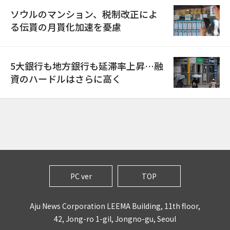
ソウルのマンション、税制改正によ
る伝貰の月貰化加速を憂慮
5大銀行も地方銀行も延滞率上昇…融
資のハードルはさらに高く
PC ver
TOP
Aju News Corporation LEEMA Building, 11th floor,
42, Jong-ro 1-gil, Jongno-gu, Seoul