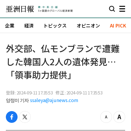
企業
経済
トピックス
オピニオン
AI PICK
外交部、仏モンブランで遭難
した韓国人2人の遺体発見…
「領事助力提供」
登録 : 2024-09-11 17:35:53
修正 : 2024-09-11 17:35:53
양정미 기자
ssaleya@ajunews.com
f
t
z
Z
a
w
o
o
c
i
o
o