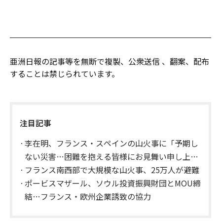
亜洲日報の記事等を無断で複製、公衆送信 、翻案、配布
することは禁じられています。
注目記事
李在明、フランス・スペインの山火事に「予期し
ない災害…困難を抱える皆様にお見舞い申し上げ
る」
フランス南西部で大規模な山火事、25万人が避難
ポービスマザール、ソウル投資振興財団とMOU締
結…フランス・欧州企業誘致の協力