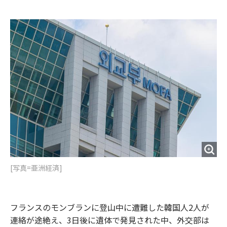
e
t
m
m
b
t
o
i
o
e
u
n
o
r
t
k
[写真=亜洲経済]
フランスのモンブランに登山中に遭難した韓国人2人が
連絡が途絶え、3日後に遺体で発見された中、外交部は