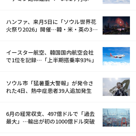
の再開
ハンファ、来月5日に「ソウル世界花
火祭り2026」開催…韓・米・英の3カ
国が参加
イースター航空、韓国国内航空会社
で1位を記録…「上半期搭乗率93%」
ソウル市「猛暑重大警報」が発令さ
れた4日、熱中症患者39人追加発生
6月の経常収支、497億ドルで「過去
最大」…輸出が初の1000億ドル突破