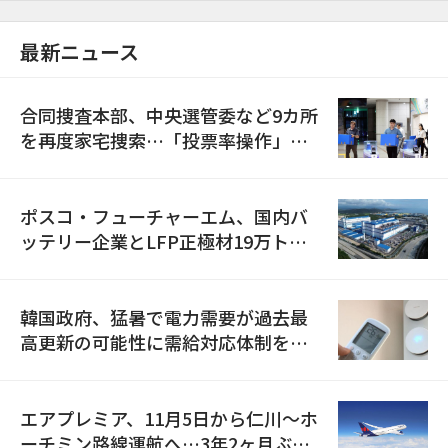
最新ニュース
合同捜査本部、中央選管委など9カ所
を再度家宅捜索…「投票率操作」の
資料を確保
ポスコ・フューチャーエム、国内バ
ッテリー企業とLFP正極材19万トン
の供給契約を締結
韓国政府、猛暑で電力需要が過去最
高更新の可能性に需給対応体制を点
検
エアプレミア、11月5日から仁川〜ホ
ーチミン路線運航へ…3年2ヶ月ぶり