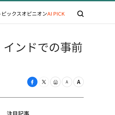
トピックス
オピニオン
AI PICK
、インドでの事前
注目記事