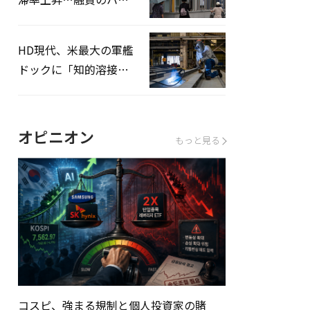
ドルはさらに高く
HD現代、米最大の軍艦
ドックに「知的溶接」
システムを導入へ
オピニオン
もっと見る
コスピ、強まる規制と個人投資家の賭