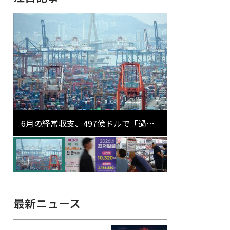
6月の経常収支、497億ドルで「過去
最大」…輸出が初の1000億ドル突破
最新ニュース