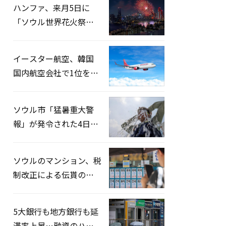
ハンファ、来月5日に
「ソウル世界花火祭り
2026」開催…韓・米・
英の3カ国が参加
イースター航空、韓国
国内航空会社で1位を記
録…「上半期搭乗率
93%」
ソウル市「猛暑重大警
報」が発令された4日、
熱中症患者39人追加発
生
ソウルのマンション、税
制改正による伝貰の月
貰化加速を憂慮
5大銀行も地方銀行も延
滞率上昇…融資のハー