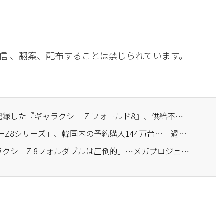
信 、翻案、配布することは禁じられています。
· 144万台の大ヒットを記録した『ギャラクシー Z フォールド8』、供給不足で事前開通期限を延長
· サムスン「ギャラクシーZ8シリーズ」、韓国内の予約購入144万台…「過去最多」
· サムスンD社長「ギャラクシーZ 8フォルダブルは圧倒的」…メガプロジェクトの忠清投資に問題なし