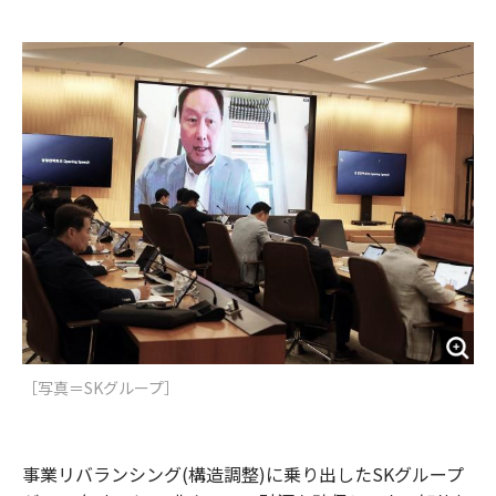
e
t
m
m
b
t
o
i
o
e
u
n
o
r
t
k
［写真＝SKグループ］
事業リバランシング(構造調整)に乗り出したSKグループ