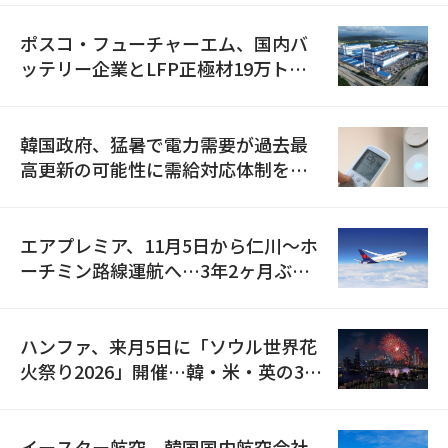
ポスコ・フューチャーエム、国内バ
ッテリー企業とLFP正極材19万トン
の供給契約を締結
韓国政府、猛暑で電力需要が過去最
高更新の可能性に需給対応体制を点
検
エアプレミア、11月5日から仁川〜ホ
ーチミン路線運航へ…3年2ヶ月ぶり
の再開
ハンファ、来月5日に「ソウル世界花
火祭り2026」開催…韓・米・英の3カ
国が参加
イースター航空、韓国国内航空会社