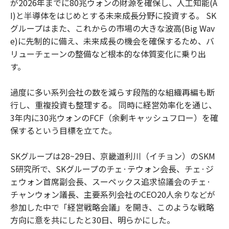
が2026年までに80兆ウォンの財源を確保し、人工知能(A
I)と半導体をはじめとする未来成長分野に投資する。 SK
グループはまた、これからの市場の大きな波高(Big Wav
e)に先制的に備え、未来成長の機会を確保するため、バ
リューチェーンの整備など根本的な体質変化に乗り出
す。
過度に多い系列会社の数を減らす段階的な組織再編も断
行し、重複投資も整理する。 同時に経営効率化を通じ、
3年内に30兆ウォンのFCF（余剰キャッシュフロー）を確
保するという目標を立てた。
SKグループは28~29日、京畿道利川（イチョン）のSKM
S研究所で、SKグループのチェ·テウォン会長、チェ·ジ
ェウォン首席副会長、スーペックス追求協議会のチェ·
チャンウォン議長、主要系列会社のCEO20人余りなどが
参加した中で「経営戦略会議」を開き、このような戦略
方向に意を共にしたと30日、明らかにした。