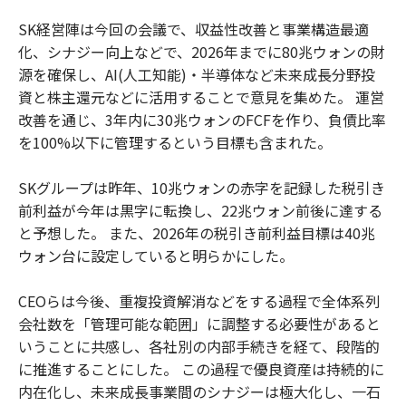
SK経営陣は今回の会議で、収益性改善と事業構造最適
化、シナジー向上などで、2026年までに80兆ウォンの財
源を確保し、AI(人工知能)・半導体など未来成長分野投
資と株主還元などに活用することで意見を集めた。 運営
改善を通じ、3年内に30兆ウォンのFCFを作り、負債比率
を100%以下に管理するという目標も含まれた。
SKグループは昨年、10兆ウォンの赤字を記録した税引き
前利益が今年は黒字に転換し、22兆ウォン前後に達する
と予想した。 また、2026年の税引き前利益目標は40兆
ウォン台に設定していると明らかにした。
CEOらは今後、重複投資解消などをする過程で全体系列
会社数を「管理可能な範囲」に調整する必要性があると
いうことに共感し、各社別の内部手続きを経て、段階的
に推進することにした。 この過程で優良資産は持続的に
内在化し、未来成長事業間のシナジーは極大化し、一石