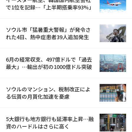
で1位を記録…「上半期搭乗率93%」
ソウル市「猛暑重大警報」が発令さ
れた4日、熱中症患者39人追加発生
6月の経常収支、497億ドルで「過去
最大」…輸出が初の1000億ドル突破
ソウルのマンション、税制改正によ
る伝貰の月貰化加速を憂慮
5大銀行も地方銀行も延滞率上昇…融
資のハードルはさらに高く