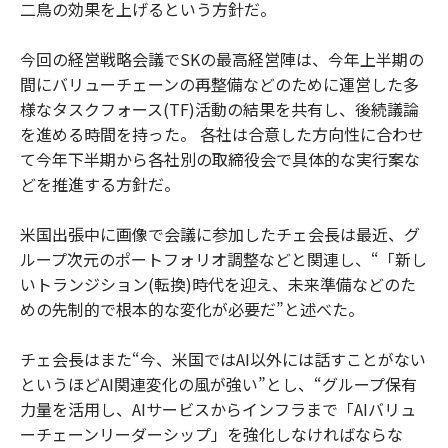
二鳥の効果を上げるという方針だ。
今回の経営戦略会議でSKの最高経営陣は、今年上半期の
間にバリューチェーンの再整備などのために運営した多
様なタスクフォース(TF)活動の結果を共有し、後続議論
を進める時間を持った。 各社は合意した方向性に合わせ
て今年下半期から各社別の取締役会で具体的な実行案な
どを推進する方針だ。
米国出張中に画像で会議に参加したチェ会長は最近、グ
ループ次元のポートフォリオ調整などと関連し、“「新し
いトランジション(転換)時代を迎え、未来準備などのた
めの先制的で根本的な変化が必要だ”と述べた。
チェ会長はまた“今、米国ではAI以外には話すことがない
というほどAI関連変化の風が強い”とし、“グループ保有
力量を活用し、AIサービスからインフラまで「AIバリュ
ーチェーンリーダーシップ」を強化しなければならな