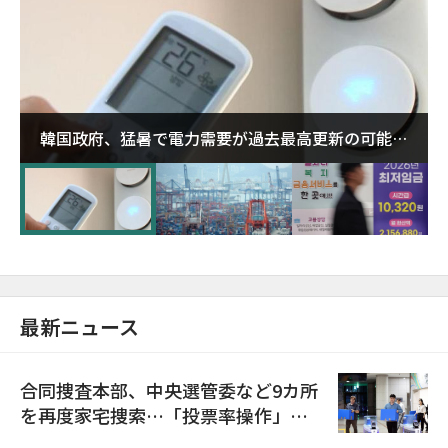
韓国政府、猛暑で電力需要が過去最高更新の可能性
に需給対応体制を点検
最新ニュース
合同捜査本部、中央選管委など9カ所
を再度家宅捜索…「投票率操作」の
資料を確保