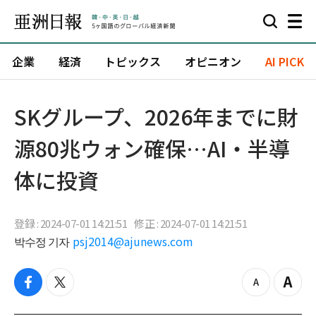
企業
経済
トピックス
オピニオン
AI PICK
SKグループ、2026年までに財
源80兆ウォン確保…AI・半導
体に投資
登録 : 2024-07-01 14:21:51
修正 : 2024-07-01 14:21:51
박수정 기자
psj2014@ajunews.com
f
t
z
Z
a
w
o
o
c
i
o
o