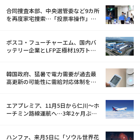
合同捜査本部、中央選管委など9カ所
を再度家宅捜索…「投票率操作」の
資料を確保
ポスコ・フューチャーエム、国内バ
ッテリー企業とLFP正極材19万トン
の供給契約を締結
韓国政府、猛暑で電力需要が過去最
高更新の可能性に需給対応体制を点
検
エアプレミア、11月5日から仁川〜ホ
ーチミン路線運航へ…3年2ヶ月ぶり
の再開
ハンファ、来月5日に「ソウル世界花