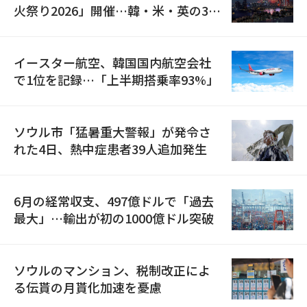
火祭り2026」開催…韓・米・英の3カ
国が参加
イースター航空、韓国国内航空会社
で1位を記録…「上半期搭乗率93%」
ソウル市「猛暑重大警報」が発令さ
れた4日、熱中症患者39人追加発生
6月の経常収支、497億ドルで「過去
最大」…輸出が初の1000億ドル突破
ソウルのマンション、税制改正によ
る伝貰の月貰化加速を憂慮