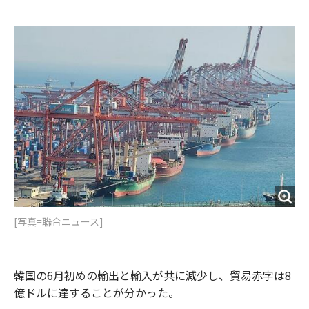
e
t
m
m
b
t
o
i
o
e
u
n
o
r
t
k
[写真=聯合ニュース]
韓国の6月初めの輸出と輸入が共に減少し、貿易赤字は8
億ドルに達することが分かった。