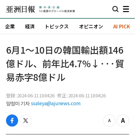
企業
経済
トピックス
オピニオン
AI PICK
6月1～10日の韓国輸出額146
億ドル、前年比4.7%↓···貿
易赤字8億ドル
登録 : 2024-06-11 10:04:26
修正 : 2024-06-11 10:04:26
양정미 기자
ssaleya@ajunews.com
f
t
z
Z
a
w
o
o
c
i
o
o