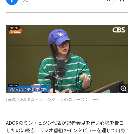
f
t
z
Z
a
w
o
o
c
i
o
o
e
t
m
m
b
t
o
i
o
e
u
n
o
r
t
k
[写真=CBSキム・ヒョンジョンのニュースショー]
ADORのミン・ヒジン代表が記者会見を行い心境を告白
したのに続き、ラジオ番組のインタビューを通じて自身