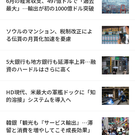
6月の経常収支、497億ドルで「過去
最大」…輸出が初の1000億ドル突破
ソウルのマンション、税制改正によ
る伝貰の月貰化加速を憂慮
5大銀行も地方銀行も延滞率上昇…融
資のハードルはさらに高く
HD現代、米最大の軍艦ドックに「知
的溶接」システムを導入へ
韓銀「観光も『サービス輸出』…滞
留と消費を増やしてこそ成長効果」