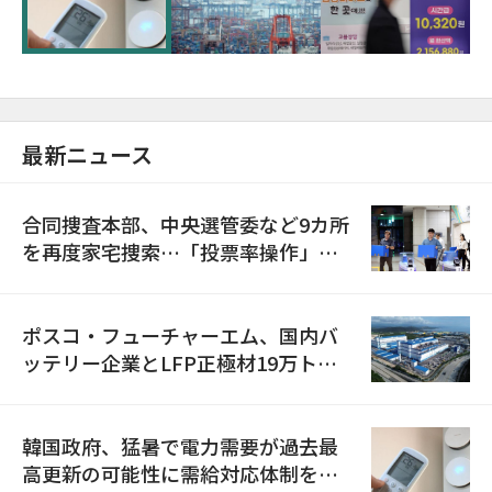
に需給対応体制を点検
最新ニュース
合同捜査本部、中央選管委など9カ所
を再度家宅捜索…「投票率操作」の
資料を確保
ポスコ・フューチャーエム、国内バ
ッテリー企業とLFP正極材19万トン
の供給契約を締結
韓国政府、猛暑で電力需要が過去最
高更新の可能性に需給対応体制を点