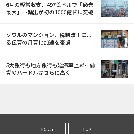
6月の経常収支、497億ドルで「過去
最大」…輸出が初の1000億ドル突破
ソウルのマンション、税制改正によ
る伝貰の月貰化加速を憂慮
5大銀行も地方銀行も延滞率上昇…融
資のハードルはさらに高く
PC ver
TOP