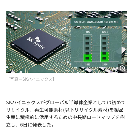
e
t
m
m
b
t
o
i
o
e
u
n
o
r
t
k
［写真＝SKハイニックス］
SKハイニックスがグローバル半導体企業としては初めて
リサイクル、再生可能素材(以下リサイクル素材)を製品
生産に積極的に活用するための中長期ロードマップを樹
立し、6日に発表した。