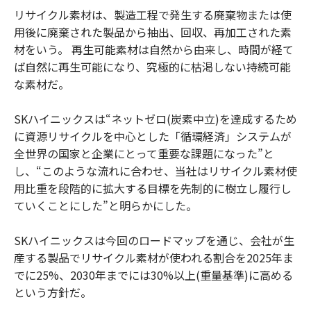
リサイクル素材は、製造工程で発生する廃棄物または使
用後に廃棄された製品から抽出、回収、再加工された素
材をいう。 再生可能素材は自然から由来し、時間が経て
ば自然に再生可能になり、究極的に枯渇しない持続可能
な素材だ。
SKハイニックスは“ネットゼロ(炭素中立)を達成するため
に資源リサイクルを中心とした「循環経済」システムが
全世界の国家と企業にとって重要な課題になった”と
し、“このような流れに合わせ、当社はリサイクル素材使
用比重を段階的に拡大する目標を先制的に樹立し履行し
ていくことにした”と明らかにした。
SKハイニックスは今回のロードマップを通じ、会社が生
産する製品でリサイクル素材が使われる割合を2025年ま
でに25%、2030年までには30%以上(重量基準)に高める
という方針だ。