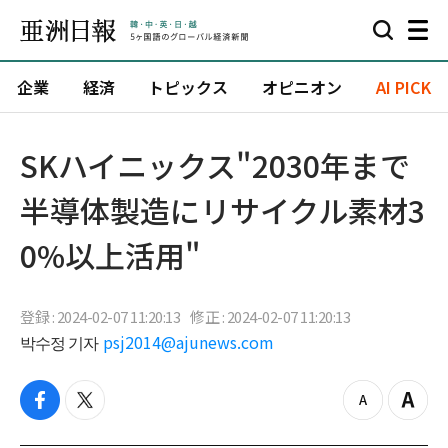
企業
経済
トピックス
オピニオン
AI PICK
SKハイニックス"2030年まで
半導体製造にリサイクル素材3
0%以上活用"
登録 : 2024-02-07 11:20:13
修正 : 2024-02-07 11:20:13
박수정 기자
psj2014@ajunews.com
f
t
z
Z
a
w
o
o
c
i
o
o