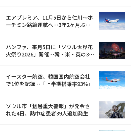
検
エアプレミア、11月5日から仁川〜ホ
ーチミン路線運航へ…3年2ヶ月ぶり
の再開
ハンファ、来月5日に「ソウル世界花
火祭り2026」開催…韓・米・英の3カ
国が参加
イースター航空、韓国国内航空会社
で1位を記録…「上半期搭乗率93%」
ソウル市「猛暑重大警報」が発令さ
れた4日、熱中症患者39人追加発生