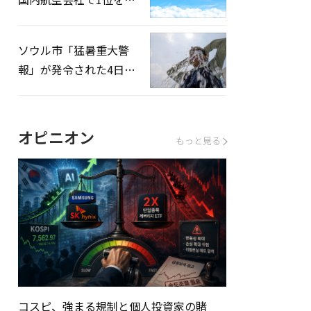
録…「上半期搭乗率
93%」
ソウル市「猛暑重大警
報」が発令された4日、
熱中症患者39人追加発
生
オピニオン
もっと見る
コスピ、強まる規制と個人投資家の賭