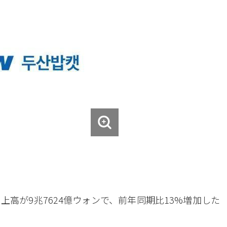
高が9兆7624億ウォンで、前年同期比13%増加した