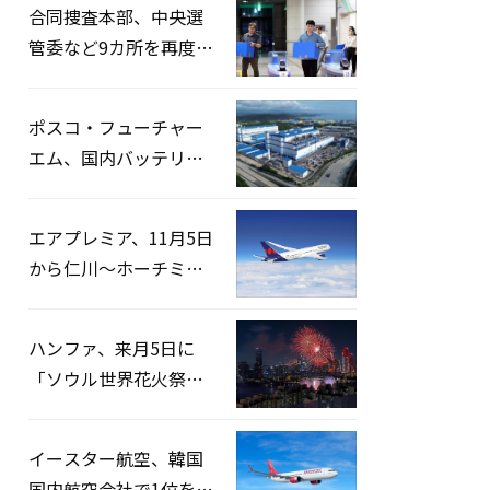
合同捜査本部、中央選
管委など9カ所を再度家
宅捜索…「投票率操
作」の資料を確保
ポスコ・フューチャー
エム、国内バッテリー
企業とLFP正極材19万ト
ンの供給契約を締結
エアプレミア、11月5日
から仁川〜ホーチミン
路線運航へ…3年2ヶ月
ぶりの再開
ハンファ、来月5日に
「ソウル世界花火祭り
2026」開催…韓・米・
英の3カ国が参加
イースター航空、韓国
国内航空会社で1位を記