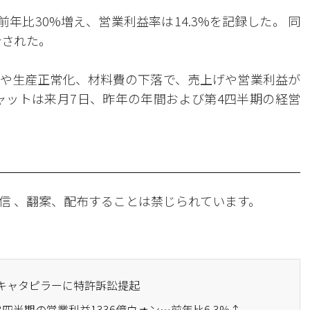
前年比30%増え、営業利益率は14.3%を記録した。 同
計された。
や生産正常化、材料費の下落で、売上げや営業利益が
ャットは来月7日、昨年の年間および第4四半期の経営
信 、翻案、配布することは禁じられています。
米キャタピラーに特許訴訟提起
3四半期の営業利益1336億ウォン…前年比6.3%↑