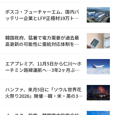
ポスコ・フューチャーエム、国内バ
ッテリー企業とLFP正極材19万トン
の供給契約を締結
韓国政府、猛暑で電力需要が過去最
高更新の可能性に需給対応体制を点
検
エアプレミア、11月5日から仁川〜ホ
ーチミン路線運航へ…3年2ヶ月ぶり
の再開
ハンファ、来月5日に「ソウル世界花
火祭り2026」開催…韓・米・英の3カ
国が参加