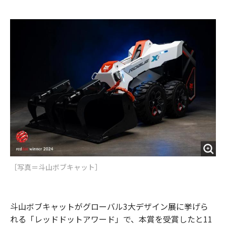
e
t
m
m
b
t
o
i
o
e
u
n
o
r
t
k
［写真＝斗山ボブキャット］
斗山ボブキャットがグローバル3大デザイン展に挙げら
れる「レッドドットアワード」で、本賞を受賞したと11