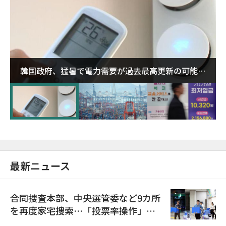
韓国政府、猛暑で電力需要が過去最高更新の可能性
に需給対応体制を点検
最新ニュース
合同捜査本部、中央選管委など9カ所
を再度家宅捜索…「投票率操作」の
資料を確保