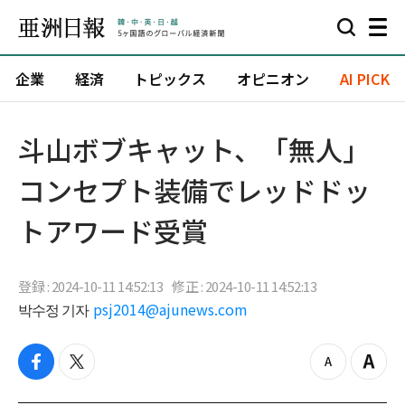
企業
経済
トピックス
オピニオン
AI PICK
斗山ボブキャット、「無人」
コンセプト装備でレッドドッ
トアワード受賞
登録 : 2024-10-11 14:52:13
修正 : 2024-10-11 14:52:13
박수정 기자
psj2014@ajunews.com
f
t
z
Z
a
w
o
o
c
i
o
o