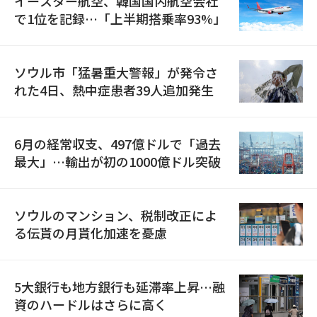
イースター航空、韓国国内航空会社
で1位を記録…「上半期搭乗率93%」
ソウル市「猛暑重大警報」が発令さ
れた4日、熱中症患者39人追加発生
6月の経常収支、497億ドルで「過去
最大」…輸出が初の1000億ドル突破
ソウルのマンション、税制改正によ
る伝貰の月貰化加速を憂慮
5大銀行も地方銀行も延滞率上昇…融
資のハードルはさらに高く