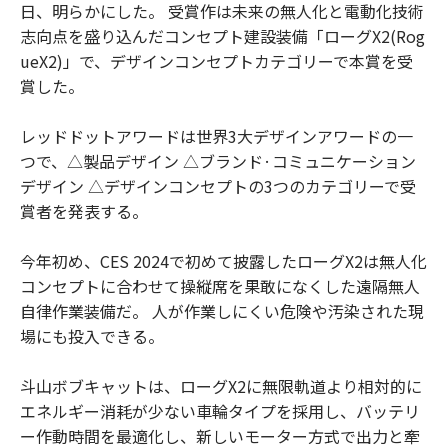
日、明らかにした。 受賞作は未来の無人化と電動化技術
志向点を盛り込んだコンセプト建設装備「ローグX2(Rog
ueX2)」で、デザインコンセプトカテゴリーで本賞を受
賞した。
レッドドットアワードは世界3大デザインアワードの一
つで、△製品デザイン △ブランド·コミュニケーション
デザイン △デザインコンセプトの3つのカテゴリーで受
賞者を発表する。
今年初め、CES 2024で初めて披露したローグX2は無人化
コンセプトに合わせて操縦席を果敢になくした遠隔無人
自律作業装備だ。 人が作業しにくい危険や汚染された現
場にも投入できる。
斗山ボブキャットは、ローグX2に無限軌道より相対的に
エネルギー消耗が少ない車輪タイプを採用し、バッテリ
ー作動時間を最適化し、新しいモーター方式で出力と牽