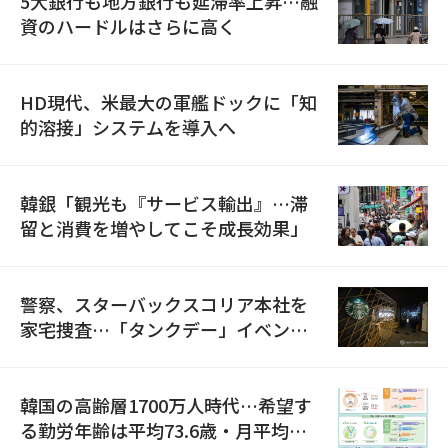
5大銀行も地方銀行も延滞率上昇…融
資のハードルはさらに高く
HD現代、米最大の軍艦ドックに「知
的溶接」システムを導入へ
韓銀「観光も『サービス輸出』…滞
留と消費を増やしてこそ成長効果」
警察、スターバックスコリア本社を
家宅捜査…「タンクデー」イベント
巡り侮辱容疑
韓国の高齢層1700万人時代…希望す
る勤労年齢は平均73.6歳・月平均賃