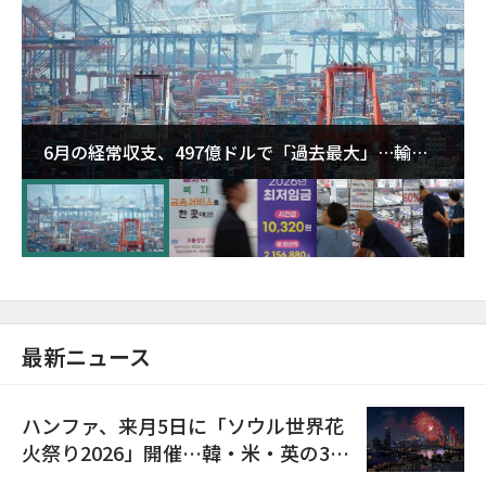
6月の経常収支、497億ドルで「過去最大」…輸出
が初の1000億ドル突破
最新ニュース
ハンファ、来月5日に「ソウル世界花
火祭り2026」開催…韓・米・英の3カ
国が参加