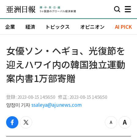
企業
経済
トピックス
オピニオン
AI PICK
女優ソン・ヘギョ、光復節を
迎えハワイ内の韓国独立運動
案内書1万部寄贈
登録 : 2023-08-15 14:56:50
修正 : 2023-08-15 14:56:50
양정미 기자
ssaleya@ajunews.com
f
t
z
Z
a
w
o
o
c
i
o
o