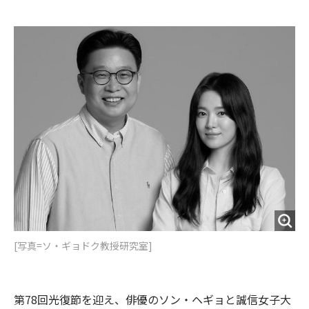
e
t
m
m
b
t
o
i
o
e
u
n
o
r
t
k
[写真=ソ・ギョドク教授研究室]
第78回光復節を迎え、俳優のソン・ヘギョと誠信女子大