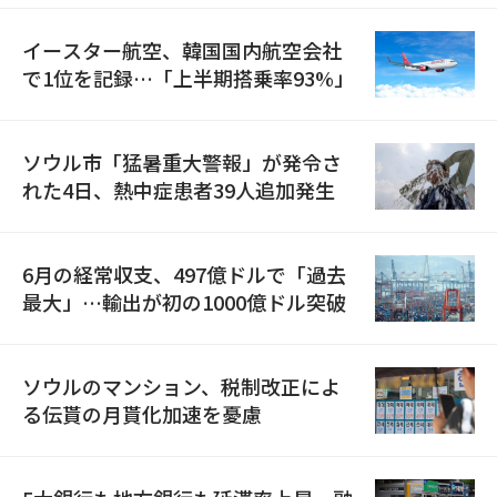
イースター航空、韓国国内航空会社
で1位を記録…「上半期搭乗率93%」
ソウル市「猛暑重大警報」が発令さ
れた4日、熱中症患者39人追加発生
6月の経常収支、497億ドルで「過去
最大」…輸出が初の1000億ドル突破
ソウルのマンション、税制改正によ
る伝貰の月貰化加速を憂慮