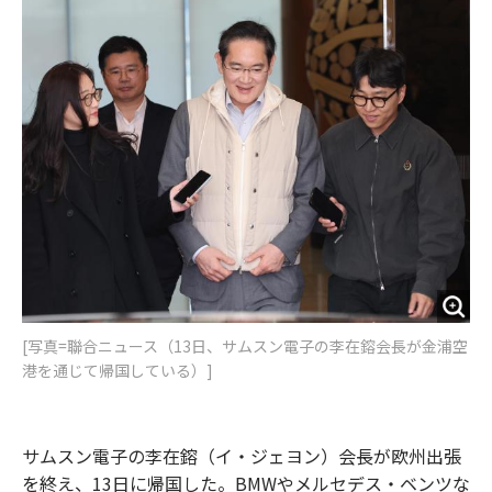
o
e
u
n
o
r
t
k
[写真=聯合ニュース（13日、サムスン電子の李在鎔会長が金浦空
港を通じて帰国している）]
サムスン電子の李在鎔（イ・ジェヨン）会長が欧州出張
を終え、13日に帰国した。BMWやメルセデス・ベンツな