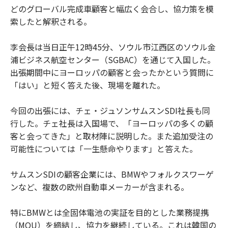
どのグローバル完成車顧客と幅広く会合し、協力策を模
索したと解釈される。
李会長は当日正午12時45分、ソウル市江西区のソウル金
浦ビジネス航空センター（SGBAC）を通じて入国した。
出張期間中にヨーロッパの顧客と会ったかという質問に
「はい」と短く答えた後、現場を離れた。
今回の出張には、チェ・ジュソンサムスンSDI社長も同
行した。チェ社長は入国場で、「ヨーロッパの多くの顧
客と会ってきた」と取材陣に説明した。また追加受注の
可能性については「一生懸命やります」と答えた。
サムスンSDIの顧客企業には、BMWやフォルクスワーゲ
ンなど、複数の欧州自動車メーカーが含まれる。
特にBMWとは全固体電池の実証を目的とした業務提携
（MOU）を締結し、協力を継続している。これは韓国の