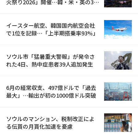
火祭り2026」開催…韓・米・英の3カ
国が参加
イースター航空、韓国国内航空会社
で1位を記録…「上半期搭乗率93%」
ソウル市「猛暑重大警報」が発令さ
れた4日、熱中症患者39人追加発生
6月の経常収支、497億ドルで「過去
最大」…輸出が初の1000億ドル突破
ソウルのマンション、税制改正によ
る伝貰の月貰化加速を憂慮