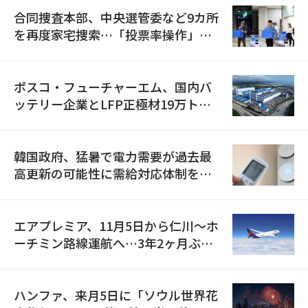
合同捜査本部、中央選管委など9カ所
を再度家宅捜索…「投票率操作」の
資料を確保
ポスコ・フューチャーエム、国内バ
ッテリー企業とLFP正極材19万トン
の供給契約を締結
韓国政府、猛暑で電力需要が過去最
高更新の可能性に需給対応体制を点
検
エアプレミア、11月5日から仁川〜ホ
ーチミン路線運航へ…3年2ヶ月ぶり
の再開
ハンファ、来月5日に「ソウル世界花