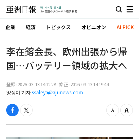
企業
経済
トピックス
オピニオン
AI PICK
李在鎔会長、欧州出張から帰
国…バッテリー領域の拡大へ
登録 : 2026-03-13 14:12:28
修正 : 2026-03-13 14:19:44
양정미 기자
ssaleya@ajunews.com
f
t
z
Z
a
w
o
o
c
i
o
o
e
t
m
m
b
t
o
i