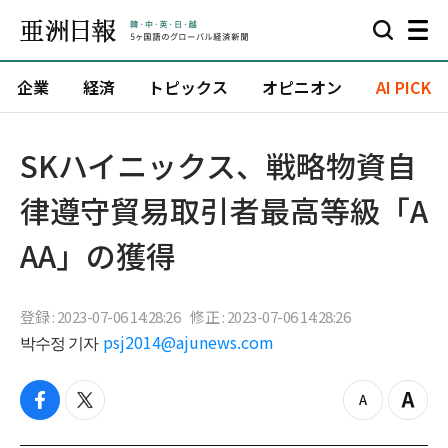
企業
経済
トピックス
オピニオン
AI PICK
SKハイニックス、戦略物資自
律遵守貿易取引者最高等級「A
AA」の獲得
登録 : 2023-07-06 14:28:26
修正 : 2023-07-06 14:28:26
박수정 기자
psj2014@ajunews.com
f
t
z
Z
a
w
o
o
c
i
o
o