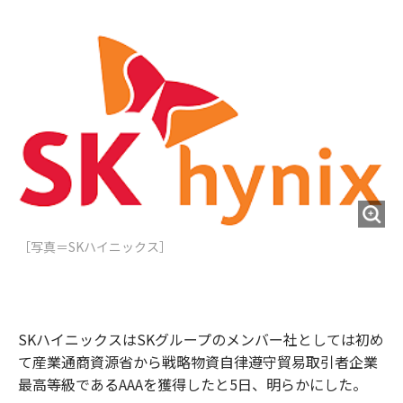
e
t
m
m
b
t
o
i
o
e
u
n
o
r
t
k
［写真＝SKハイニックス］
SKハイニックスはSKグループのメンバー社としては初め
て産業通商資源省から戦略物資自律遵守貿易取引者企業
最高等級であるAAAを獲得したと5日、明らかにした。