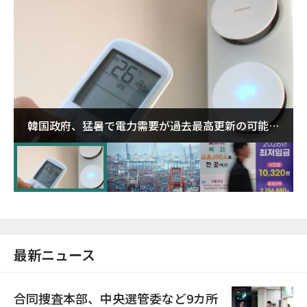
韓国政府、猛暑で電力需要が過去最高更新の可能性
に需給対応体制を点検
最新ニュース
合同捜査本部、中央選管委など9カ所