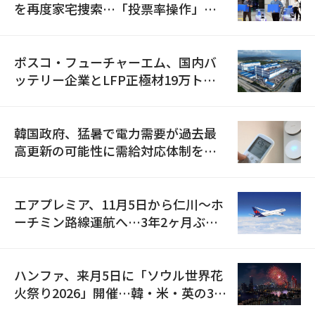
を再度家宅捜索…「投票率操作」の
資料を確保
ポスコ・フューチャーエム、国内バ
ッテリー企業とLFP正極材19万トン
の供給契約を締結
韓国政府、猛暑で電力需要が過去最
高更新の可能性に需給対応体制を点
検
エアプレミア、11月5日から仁川〜ホ
ーチミン路線運航へ…3年2ヶ月ぶり
の再開
ハンファ、来月5日に「ソウル世界花
火祭り2026」開催…韓・米・英の3カ
国が参加