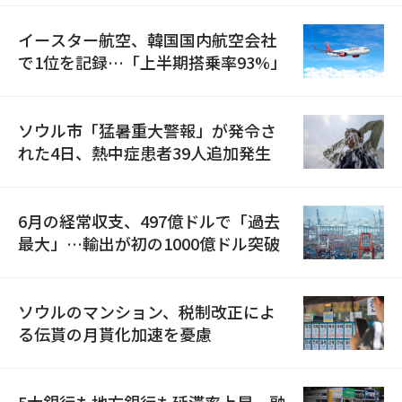
イースター航空、韓国国内航空会社
で1位を記録…「上半期搭乗率93%」
ソウル市「猛暑重大警報」が発令さ
れた4日、熱中症患者39人追加発生
6月の経常収支、497億ドルで「過去
最大」…輸出が初の1000億ドル突破
ソウルのマンション、税制改正によ
る伝貰の月貰化加速を憂慮