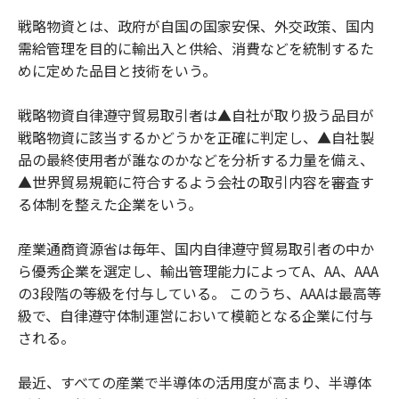
戦略物資とは、政府が自国の国家安保、外交政策、国内
需給管理を目的に輸出入と供給、消費などを統制するた
めに定めた品目と技術をいう。
戦略物資自律遵守貿易取引者は▲自社が取り扱う品目が
戦略物資に該当するかどうかを正確に判定し、▲自社製
品の最終使用者が誰なのかなどを分析する力量を備え、
▲世界貿易規範に符合するよう会社の取引内容を審査す
る体制を整えた企業をいう。
産業通商資源省は毎年、国内自律遵守貿易取引者の中か
ら優秀企業を選定し、輸出管理能力によってA、AA、AAA
の3段階の等級を付与している。 このうち、AAAは最高等
級で、自律遵守体制運営において模範となる企業に付与
される。
最近、すべての産業で半導体の活用度が高まり、半導体