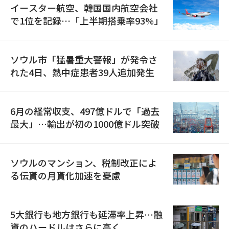
イースター航空、韓国国内航空会社
で1位を記録…「上半期搭乗率93%」
ソウル市「猛暑重大警報」が発令さ
れた4日、熱中症患者39人追加発生
6月の経常収支、497億ドルで「過去
最大」…輸出が初の1000億ドル突破
ソウルのマンション、税制改正によ
る伝貰の月貰化加速を憂慮
5大銀行も地方銀行も延滞率上昇…融
資のハードルはさらに高く