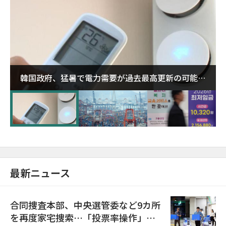
韓国政府、猛暑で電力需要が過去最高更新の可能性
に需給対応体制を点検
最新ニュース
合同捜査本部、中央選管委など9カ所
を再度家宅捜索…「投票率操作」の