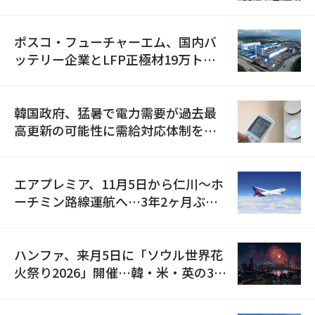
資料を確保
ポスコ・フューチャーエム、国内バ
ッテリー企業とLFP正極材19万トン
の供給契約を締結
韓国政府、猛暑で電力需要が過去最
高更新の可能性に需給対応体制を点
検
エアプレミア、11月5日から仁川〜ホ
ーチミン路線運航へ…3年2ヶ月ぶり
の再開
ハンファ、来月5日に「ソウル世界花
火祭り2026」開催…韓・米・英の3カ
国が参加