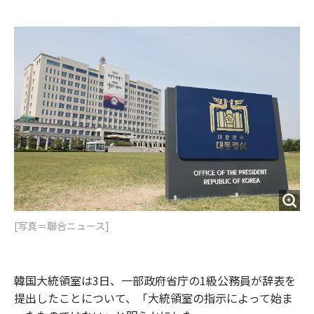
e
t
m
m
b
t
o
i
o
e
u
n
o
r
t
k
[写真＝聯合ニュース]
韓国大統領室は3日、一部政府省庁の1級公務員が辞表を
提出したことについて、「大統領室の指示によって始ま