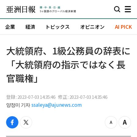
企業
経済
トピックス
オピニオン
AI PICK
大統領府、1級公務員の辞表に
「大統領府の指示ではなく長
官職権」
登録 : 2023-07-03 14:35:46
修正 : 2023-07-03 14:35:46
양정미 기자
ssaleya@ajunews.com
f
t
z
Z
a
w
o
o
c
i
o
o